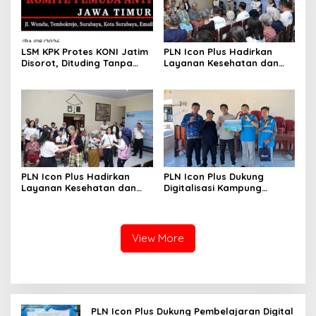
LSM KPK Protes KONI Jatim
PLN Icon Plus Hadirkan
Disorot, Dituding Tanpa
Layanan Kesehatan dan
Bukti
Bantuan Sosial bagi Lansia
di Rumah Belas Kasih
PLN Icon Plus Hadirkan
PLN Icon Plus Dukung
Layanan Kesehatan dan
Digitalisasi Kampung
Bantuan Sosial bagi Lansia
Nelayan melalui Internet
Gratis di Desa Nelayan
Rajatama
View More
PLN Icon Plus Dukung Pembelajaran Digital