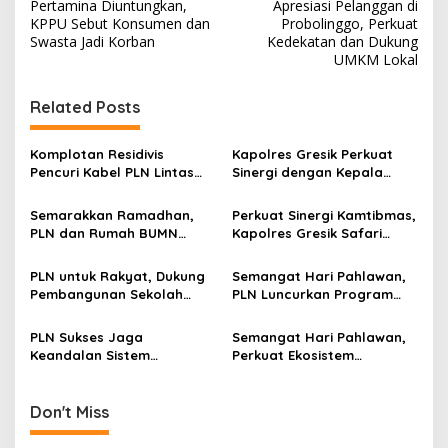
o
Pertamina Diuntungkan,
Apresiasi Pelanggan di
s
KPPU Sebut Konsumen dan
Probolinggo, Perkuat
Swasta Jadi Korban
Kedekatan dan Dukung
t
UMKM Lokal
n
Related Posts
a
v
Komplotan Residivis
Kapolres Gresik Perkuat
i
Pencuri Kabel PLN Lintas
Sinergi dengan Kepala
g
Daerah Diringkus Polres
Desa, Fokus Jaga
Gresik
Kamtibmas hingga Desa
Semarakkan Ramadhan,
Perkuat Sinergi Kamtibmas,
a
PLN dan Rumah BUMN
Kapolres Gresik Safari
t
Pacitan Gelar Bazar
Silaturahmi ke LDII,
Kampoeng Ramadhan
Pesantren hingga KEK JIIPE
i
PLN untuk Rakyat, Dukung
Semangat Hari Pahlawan,
Libatkan UMKM Lokal
Pembangunan Sekolah
PLN Luncurkan Program
o
Rakyat Tahap II di
“Power Hero”, Beri Diskon
n
Kabupaten Gresik
50% Tambah Daya
PLN Sukses Jaga
Semangat Hari Pahlawan,
Keandalan Sistem
Perkuat Ekosistem
Kelistrikan Selama
Kendaraan Listrik, PLN
Kejurprov Voli U-19 di
Resmikan 2 SPKLU Center
Banyuwangi
Pertama di Jakarta
Don't Miss