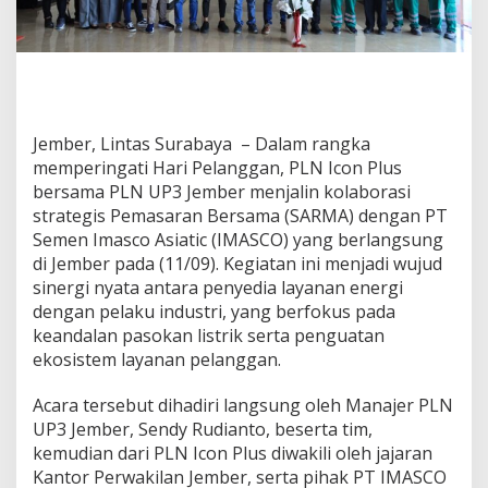
n
N
a
s
i
o
n
Jember, Lintas Surabaya – Dalam rangka
a
memperingati Hari Pelanggan, PLN Icon Plus
l
bersama PLN UP3 Jember menjalin kolaborasi
,
P
strategis Pemasaran Bersama (SARMA) dengan PT
L
Semen Imasco Asiatic (IMASCO) yang berlangsung
N
di Jember pada (11/09). Kegiatan ini menjadi wujud
I
sinergi nyata antara penyedia layanan energi
c
o
dengan pelaku industri, yang berfokus pada
n
keandalan pasokan listrik serta penguatan
P
ekosistem layanan pelanggan.
l
u
Acara tersebut dihadiri langsung oleh Manajer PLN
s
d
UP3 Jember, Sendy Rudianto, beserta tim,
a
kemudian dari PLN Icon Plus diwakili oleh jajaran
n
Kantor Perwakilan Jember, serta pihak PT IMASCO
P