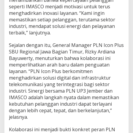
B
seperti IMASCO menjadi motivasi untuk terus
e
menghadirkan inovasi layanan. “Kami ingin
r
memastikan setiap pelanggan, terutama sektor
s
industri, mendapat solusi energi dan pelayanan
a
m
terbaik,” lanjutnya.
a
I
Sejalan dengan itu, General Manager PLN Icon Plus
M
SBU Regional Jawa Bagian Timur, Rizky Ardiana
A
Bayuwerty, menuturkan bahwa kolaborasi ini
S
C
memperlihatkan arah baru dalam penguatan
O
layanan. “PLN Icon Plus berkomitmen
menghadirkan solusi digital dan infrastruktur
telekomunikasi yang terintegrasi bagi sektor
industri. Sinergi bersama PLN UP3 Jember dan
IMASCO adalah langkah nyata dalam memastikan
kebutuhan pelanggan industri dapat terlayani
dengan lebih cepat, tepat, dan berkelanjutan,”
jelasnya.
Kolaborasi ini menjadi bukti konkret peran PLN