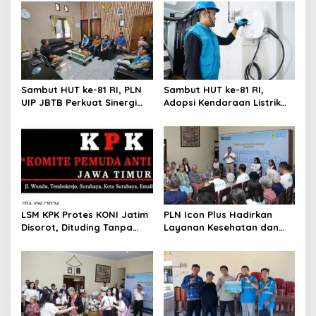
Sambut HUT ke-81 RI, PLN
Sambut HUT ke-81 RI,
UIP JBTB Perkuat Sinergi
Adopsi Kendaraan Listrik
dengan Balai Taman
Tumbuh, 21.865 Pelanggan
Nasional Baluran
Baru Gunakan Home
Charging Services PLN
LSM KPK Protes KONI Jatim
PLN Icon Plus Hadirkan
Disorot, Dituding Tanpa
Layanan Kesehatan dan
Bukti
Bantuan Sosial bagi Lansia
di Rumah Belas Kasih