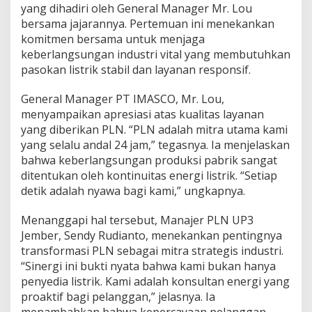
yang dihadiri oleh General Manager Mr. Lou
L
bersama jajarannya. Pertemuan ini menekankan
N
U
komitmen bersama untuk menjaga
P
keberlangsungan industri vital yang membutuhkan
3
pasokan listrik stabil dan layanan responsif.
J
e
General Manager PT IMASCO, Mr. Lou,
m
b
menyampaikan apresiasi atas kualitas layanan
e
yang diberikan PLN. “PLN adalah mitra utama kami
r
yang selalu andal 24 jam,” tegasnya. Ia menjelaskan
P
bahwa keberlangsungan produksi pabrik sangat
e
r
ditentukan oleh kontinuitas energi listrik. “Setiap
k
detik adalah nyawa bagi kami,” ungkapnya.
u
a
Menanggapi hal tersebut, Manajer PLN UP3
t
Jember, Sendy Rudianto, menekankan pentingnya
S
i
transformasi PLN sebagai mitra strategis industri.
n
“Sinergi ini bukti nyata bahwa kami bukan hanya
e
penyedia listrik. Kami adalah konsultan energi yang
r
proaktif bagi pelanggan,” jelasnya. Ia
g
menambahkan bahwa kepercayaan pelanggan
i