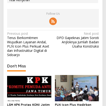
Follow Us
P
Previous post
Next post
Terus Berkomitmen
DPD Gapeknas Jatim Soroti
o
Wujudkan Layanan Andal,
Anjloknya Jumlah Badan
s
PLN Icon Plus Perkuat Aset
Usaha Konstruksi
dan Infrastruktur Digital di
t
Sidoarjo
n
Don't Miss
a
v
i
g
a
t
LSM KPK Protes KONI Jatim
PLN Icon Plus Hadirkan