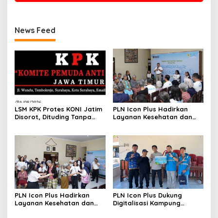
News Feed
LSM KPK Protes KONI Jatim
PLN Icon Plus Hadirkan
Disorot, Dituding Tanpa
Layanan Kesehatan dan
Bukti
Bantuan Sosial bagi Lansia
di Rumah Belas Kasih
PLN Icon Plus Hadirkan
PLN Icon Plus Dukung
Layanan Kesehatan dan
Digitalisasi Kampung
Bantuan Sosial bagi Lansia
Nelayan melalui Internet