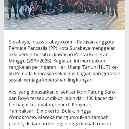
a
y
a
G
e
l
a
r
Surabaya,lintassurabaya.com – Ratusan anggota
A
Pemuda Pancasila (PP) Kota Surabaya menggelar
k
aksi bersih-bersih di kawasan Pantai Kenjeran,
s
Minggu (29/9/2025). Kegiatan ini merupakan
i
B
rangkaian peringatan Hari Ulang Tahun (HUT) ke-
e
66 Pemuda Pancasila sekaligus bagian dari gerakan
r
sosial menjaga kebersihan lingkungan.
s
i
Aksi yang dipusatkan di sekitar ikon Patung Suro
h
-
dan Boyo tersebut diikuti lebih dari 180 kader dari
B
berbagai kecamatan, seperti Kenjeran,
e
Tambaksari, Simokerto, Bulak, hingga
r
Wonokromo. Mereka mengumpulkan sampah
s
i
plastik, dedaunan kering, hingga limbah rumah
h