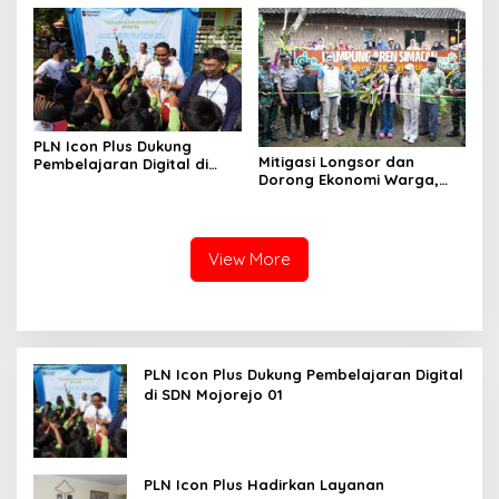
Gratis di Desa Nelayan
Rajatama
PLN Icon Plus Dukung
Mitigasi Longsor dan
Pembelajaran Digital di
Dorong Ekonomi Warga,
SDN Mojorejo 01
PLN UIP JBTB Salurkan
Bantuan Konservasi 4.000
Pohon Aren Genjah
View More
PLN Icon Plus Dukung Pembelajaran Digital
di SDN Mojorejo 01
PLN Icon Plus Hadirkan Layanan