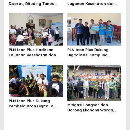
i
Disorot, Dituding Tanpa
Layanan Kesehatan dan
o
Bukti
Bantuan Sosial bagi Lansia
di Rumah Belas Kasih
n
PLN Icon Plus Hadirkan
PLN Icon Plus Dukung
Layanan Kesehatan dan
Digitalisasi Kampung
Bantuan Sosial bagi Lansia
Nelayan melalui Internet
Gratis di Desa Nelayan
Rajatama
PLN Icon Plus Dukung
Mitigasi Longsor dan
Pembelajaran Digital di
Dorong Ekonomi Warga,
SDN Mojorejo 01
PLN UIP JBTB Salurkan
Bantuan Konservasi 4.000
Pohon Aren Genjah