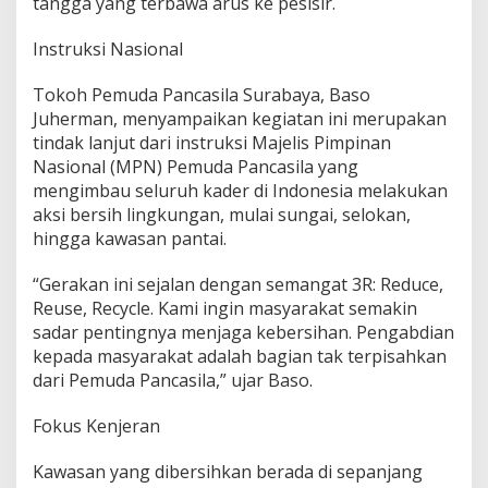
tangga yang terbawa arus ke pesisir.
P
a
Instruksi Nasional
n
t
Tokoh Pemuda Pancasila Surabaya, Baso
a
i
Juherman, menyampaikan kegiatan ini merupakan
K
tindak lanjut dari instruksi Majelis Pimpinan
e
Nasional (MPN) Pemuda Pancasila yang
n
mengimbau seluruh kader di Indonesia melakukan
j
e
aksi bersih lingkungan, mulai sungai, selokan,
r
hingga kawasan pantai.
a
n
“Gerakan ini sejalan dengan semangat 3R: Reduce,
Reuse, Recycle. Kami ingin masyarakat semakin
sadar pentingnya menjaga kebersihan. Pengabdian
kepada masyarakat adalah bagian tak terpisahkan
dari Pemuda Pancasila,” ujar Baso.
Fokus Kenjeran
Kawasan yang dibersihkan berada di sepanjang