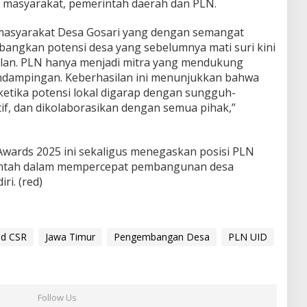
a masyarakat, pemerintah daerah dan PLN.
 masyarakat Desa Gosari yang dengan semangat
gkan potensi desa yang sebelumnya mati suri kini
ulan. PLN hanya menjadi mitra yang mendukung
endampingan. Keberhasilan ini menunjukkan bahwa
ketika potensi lokal digarap dengan sungguh-
tif, dan dikolaborasikan dengan semua pihak,”
wards 2025 ini sekaligus menegaskan posisi PLN
rintah dalam mempercepat pembangunan desa
ri. (red)
ld CSR
Jawa Timur
Pengembangan Desa
PLN UID
Follow Us