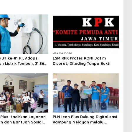
UT ke-81 RI, Adopsi
LSM KPK Protes KONI Jatim
n Listrik Tumbuh, 21.865
Disorot, Dituding Tanpa Bukti
an Baru Gunakan Home
 Services PLN
 Plus Hadirkan Layanan
PLN Icon Plus Dukung Digitalisasi
n dan Bantuan Sosial
Kampung Nelayan melalui
sia
Internet Gratis di Desa Nelayan