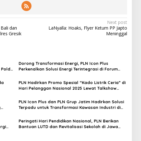
Next post
 Bali dan
LaNyalla: Hoaks, Flyer Ketum PP Japto
lres Gresik
Meninggal
Dorong Transformasi Energi, PLN Icon Plus
 Polda
Perkenalkan Solusi Energi Terintegrasi di Forum
Gathering Chief Engineer Jawa Timur
da
PLN Hadirkan Promo Spesial “Kado Listrik Ceria” di
Hari Pelanggan Nasional 2025 Lewat Talkshow
Radio di Berbagai Daerah Jawa Timur
PLN Icon Plus dan PLN Grup Jatim Hadirkan Solusi
g
Terpadu untuk Transformasi Kawasan Industri di
Jawa Timur
Peringati Hari Pendidikan Nasional, PLN Berikan
rgi
Bantuan LUTD dan Revitalisasi Sekolah di Jawa
Timur