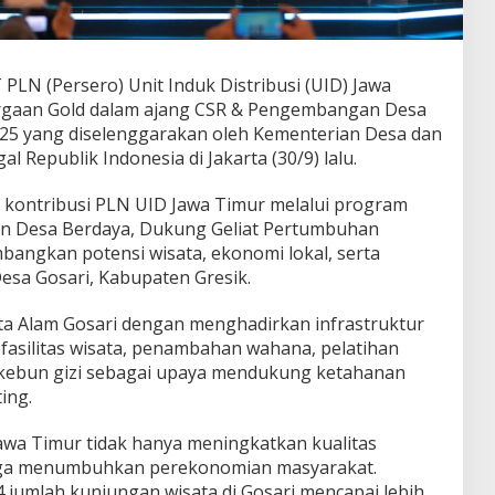
 PLN (Persero) Unit Induk Distribusi (UID) Jawa
rgaan Gold dalam ajang CSR & Pengembangan Desa
025 yang diselenggarakan oleh Kementerian Desa dan
Republik Indonesia di Jakarta (30/9) lalu.
s kontribusi PLN UID Jawa Timur melalui program
an Desa Berdaya, Dukung Geliat Pertumbuhan
angkan potensi wisata, ekonomi lokal, serta
sa Gosari, Kabupaten Gresik.
a Alam Gosari dengan menghadirkan infrastruktur
, fasilitas wisata, penambahan wahana, pelatihan
bun gizi sebagai upaya mendukung ketahanan
ing.
Jawa Timur tidak hanya meningkatkan kualitas
i juga menumbuhkan perekonomian masyarakat.
 jumlah kunjungan wisata di Gosari mencapai lebih