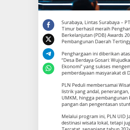
d
a
n
P
Surabaya, Lintas Surabaya – PT
e
Timur berhasil meraih Pengha
n
Berkelanjutan (PDB) Awards 2
g
Pembangunan Daerah Tertinggal 
e
m
b
Penghargaan ini diberikan ata
a
“Desa Berdaya Gosari: Wujudk
n
Ekonomi” yang sukses mengemb
g
pemberdayaan masyarakat di De
a
n
D
PLN Peduli membersamai Wisat
e
listrik yang andal, penerangan
s
UMKM, hingga pembangunan ke
a
pangan dan pengentasan stunt
B
e
r
Melalui program ini, PLN UID 
k
destinasi wisata lokal, tetap
e
Tercatat, sepanjang tahun 2024
l