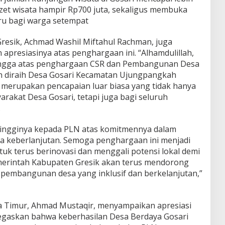
zet wisata hampir Rp700 juta, sekaligus membuka
aru bagi warga setempat
resik, Achmad Washil Miftahul Rachman, juga
presiasinya atas penghargaan ini. “Alhamdulillah,
angga atas penghargaan CSR dan Pembangunan Desa
ah diraih Desa Gosari Kecamatan Ujungpangkah
merupakan pencapaian luar biasa yang tidak hanya
rakat Desa Gosari, tetapi juga bagi seluruh
.
-tingginya kepada PLN atas komitmennya dalam
keberlanjutan. Semoga penghargaan ini menjadi
ntuk terus berinovasi dan menggali potensi lokal demi
merintah Kabupaten Gresik akan terus mendorong
 pembangunan desa yang inklusif dan berkelanjutan,”
 Timur, Ahmad Mustaqir, menyampaikan apresiasi
egaskan bahwa keberhasilan Desa Berdaya Gosari