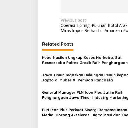
P
Previous post
Operasi Tipiring, Puluhan Botol Arak
o
Miras Impor Berhasil di Amankan Po
s
t
Related Posts
n
Keberhasilan Ungkap Kasus Narkoba, Sat
a
Resnarkoba Polres Gresik Raih Penghargaan
v
Jatim
Jawa Timur Tegaskan Dukungan Penuh kepa
i
Japto di Mubes XI Pemuda Pancasila
g
a
General Manager PLN Icon Plus Jatim Raih
Penghargaan Jawa Timur Industry Marketin
t
Champion 2025
i
PLN Icon Plus Perkuat Sinergi Bersama Insan
Media, Dorong Akselerasi Digitalisasi dan Ene
o
Hijau di Jawa Timur
n