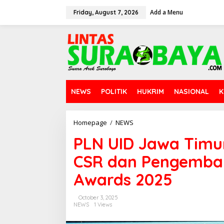
S
Add a Menu
k
Friday, August 7, 2026
i
p
t
o
c
o
n
t
NEWS
POLITIK
HUKRIM
NASIONAL
K
e
n
t
Homepage
/
NEWS
P
L
PLN UID Jawa Timu
N
U
CSR dan Pengemban
I
D
Awards 2025
J
a
w
October 3, 2025
a
NEWS
1 Views
T
i