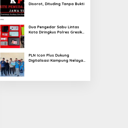
Disorot, Dituding Tanpa Bukti
Dua Pengedar Sabu Lintas
Kota Diringkus Polres Gresik
di Jalan Veteran
PLN Icon Plus Dukung
Digitalisasi Kampung Nelayan
melalui Internet Gratis di
Desa Nelayan Rajatama