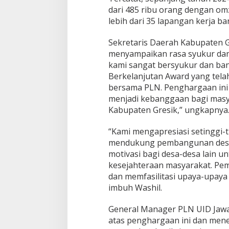
dari 485 ribu orang dengan om
a
n
lebih dari 35 lapangan kerja b
j
u
Sekretaris Daerah Kabupaten G
t
menyampaikan rasa syukur dan a
a
kami sangat bersyukur dan b
n
A
Berkelanjutan Award yang tel
w
bersama PLN. Penghargaan ini 
a
menjadi kebanggaan bagi masya
r
Kabupaten Gresik,” ungkapnya
d
s
2
“Kami mengapresiasi setinggi
0
mendukung pembangunan desa 
2
motivasi bagi desa-desa lain u
5
kesejahteraan masyarakat. Pe
dan memfasilitasi upaya-upaya
imbuh Washil.
General Manager PLN UID Jawa
atas penghargaan ini dan men