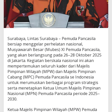
u
n
g
a
n
P
e
n
Surabaya, Lintas Surabaya – Pemuda Pancasila
u
h
bersiap menggelar perhelatan nasional,
k
Musyawarah Besar (Mubes) XI Pemuda Pancasila,
e
yang akan berlangsung pada 26–28 Oktober 2025
p
di Jakarta. Kegiatan berskala nasional ini akan
a
mempertemukan seluruh kader dari Majelis
d
a
Pimpinan Wilayah (MPW) dan Majelis Pimpinan
J
Cabang (MPC) Pemuda Pancasila se Indonesia
a
untuk merumuskan berbagai program strategis
p
serta menetapkan Ketua Umum Majelis Pimpinan
t
o
Nasional (MPN) Pemuda Pancasila periode 2025–
d
2030.
i
M
Ketua Majelis Pimpinan Wilayah (MPW) Pemuda
u