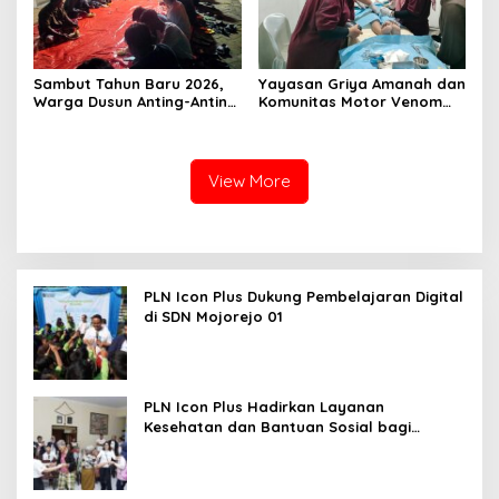
Sambut Tahun Baru 2026,
Yayasan Griya Amanah dan
Warga Dusun Anting-Anting
Komunitas Motor Venom
Desa Piyak Gelar
Gelar Sunat Massal Gratis
Istighosah Kebersamaan
untuk 73 Anak Dhuafa
View More
PLN Icon Plus Dukung Pembelajaran Digital
di SDN Mojorejo 01
PLN Icon Plus Hadirkan Layanan
Kesehatan dan Bantuan Sosial bagi
Lansia