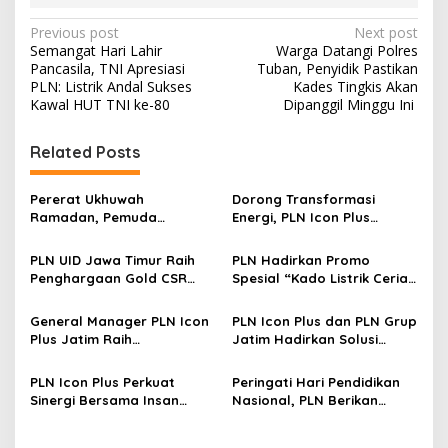
P
Previous post
Next post
Semangat Hari Lahir
Warga Datangi Polres
o
Pancasila, TNI Apresiasi
Tuban, Penyidik Pastikan
s
PLN: Listrik Andal Sukses
Kades Tingkis Akan
Kawal HUT TNI ke-80
Dipanggil Minggu Ini
t
n
Related Posts
a
v
Pererat Ukhuwah
Dorong Transformasi
Ramadan, Pemuda
Energi, PLN Icon Plus
i
Pancasila dan Gapeknas
Perkenalkan Solusi Energi
g
Jatim Satukan Langkah
Terintegrasi di Forum
PLN UID Jawa Timur Raih
PLN Hadirkan Promo
Gathering Chief Engineer
Penghargaan Gold CSR
Spesial “Kado Listrik Ceria”
a
Jawa Timur
dan Pengembangan Desa
di Hari Pelanggan Nasional
t
Berkelanjutan Awards 2025
2025 Lewat Talkshow Radio
General Manager PLN Icon
PLN Icon Plus dan PLN Grup
di Berbagai Daerah Jawa
i
Plus Jatim Raih
Jatim Hadirkan Solusi
Timur
Penghargaan Jawa Timur
Terpadu untuk
o
Industry Marketing
Transformasi Kawasan
PLN Icon Plus Perkuat
Peringati Hari Pendidikan
n
Champion 2025
Industri di Jawa Timur
Sinergi Bersama Insan
Nasional, PLN Berikan
Media, Dorong Akselerasi
Bantuan LUTD dan
Digitalisasi dan Energi Hijau
Revitalisasi Sekolah di