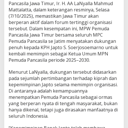
Pancasila Jawa Timur, Ir. H. AA LaNyalla Mahmud
b
e
Mattalatta, dalam keterangan resminya, Selasa
s
(7/10/2025), memastikan Jawa Timur akan
X
berperan aktif dalam forum tertinggi organisasi
I
tersebut. Dalam kesempatan ini, MPW Pemuda
P
Pancasila Jawa Timur bersama seluruh MPC
e
m
Pemuda Pancasila se Jatim menyatakan dukungan
u
penuh kepada KPH Japto S. Soerjosoemarno untuk
d
kembali memimpin sebagai Ketua Umum MPN
a
Pemuda Pancasila periode 2025–2030.
P
a
n
Menurut LaNyalla, dukungan tersebut didasarkan
c
pada sejumlah pertimbangan terhadap kiprah dan
a
kepemimpinan Japto selama memimpin organisasi.
s
Di antaranya adalah kemampuannya
i
l
menempatkan Pemuda Pancasila sebagai ormas
a
yang berperan nyata di tengah masyarakat, bukan
hanya dikenal, tetapi juga dirasakan manfaatnya di
seluruh Indonesia.