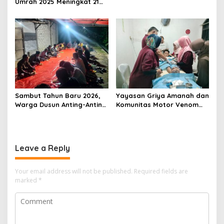
Umrah 2025 Meningkat 21
Persen
Sambut Tahun Baru 2026,
Yayasan Griya Amanah dan
Warga Dusun Anting-Anting
Komunitas Motor Venom
Desa Piyak Gelar
Gelar Sunat Massal Gratis
Istighosah Kebersamaan
untuk 73 Anak Dhuafa
Leave a Reply
Your email address will not be published.
Required fields are
marked
*