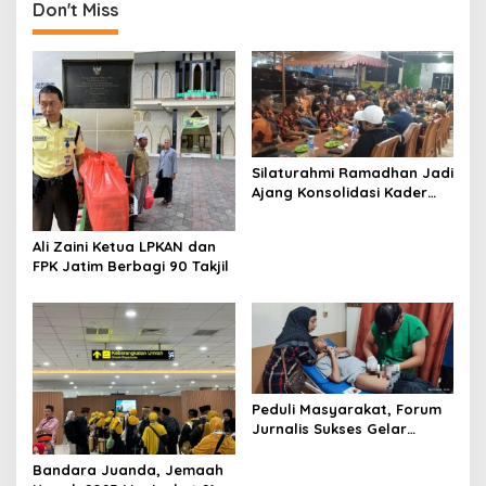
di Jawa Timur
Jawa Timur
Don't Miss
Silaturahmi Ramadhan Jadi
Ajang Konsolidasi Kader
Pemuda Pancasila
Surabaya
Ali Zaini Ketua LPKAN dan
FPK Jatim Berbagi 90 Takjil
Peduli Masyarakat, Forum
Jurnalis Sukses Gelar
Khitanan Massal
Bandara Juanda, Jemaah