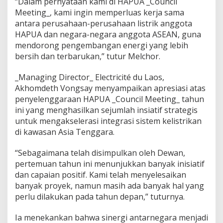
“Dalam pernyataan kami di HAPUA _Council
n
Meeting_, kami ingin memperluas kerja sama
g
antara perusahaan-perusahaan listrik anggota
g
HAPUA dan negara-negara anggota ASEAN, guna
a
k
mendorong pengembangan energi yang lebih
P
bersih dan terbarukan,” tutur Melchor.
e
n
_Managing Director_ Electricité du Laos,
g
Akhomdeth Vongsay menyampaikan apresiasi atas
u
a
penyelenggaraan HAPUA _Council Meeting_ tahun
t
ini yang menghasilkan sejumlah insiatif strategis
a
untuk mengakselerasi integrasi sistem kelistrikan
n
di kawasan Asia Tenggara.
K
o
l
“Sebagaimana telah disimpulkan oleh Dewan,
a
pertemuan tahun ini menunjukkan banyak inisiatif
b
dan capaian positif. Kami telah menyelesaikan
o
banyak proyek, namun masih ada banyak hal yang
r
perlu dilakukan pada tahun depan,” tuturnya.
a
s
i
Ia menekankan bahwa sinergi antarnegara menjadi