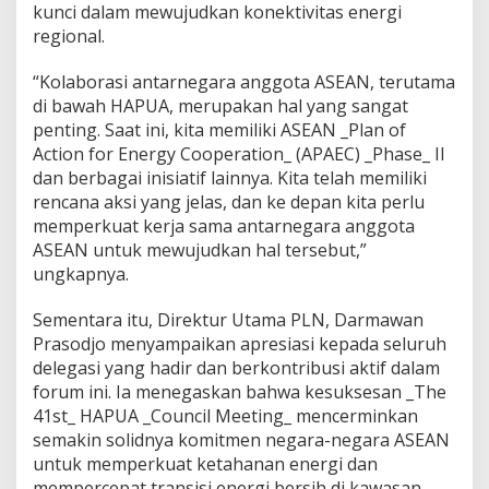
E
kunci dalam mewujudkan konektivitas energi
n
regional.
e
r
g
“Kolaborasi antarnegara anggota ASEAN, terutama
i
di bawah HAPUA, merupakan hal yang sangat
B
penting. Saat ini, kita memiliki ASEAN _Plan of
e
Action for Energy Cooperation_ (APAEC) _Phase_ II
r
dan berbagai inisiatif lainnya. Kita telah memiliki
s
i
rencana aksi yang jelas, dan ke depan kita perlu
h
memperkuat kerja sama antarnegara anggota
A
ASEAN untuk mewujudkan hal tersebut,”
S
ungkapnya.
E
A
N
Sementara itu, Direktur Utama PLN, Darmawan
Prasodjo menyampaikan apresiasi kepada seluruh
delegasi yang hadir dan berkontribusi aktif dalam
forum ini. Ia menegaskan bahwa kesuksesan _The
41st_ HAPUA _Council Meeting_ mencerminkan
semakin solidnya komitmen negara-negara ASEAN
untuk memperkuat ketahanan energi dan
mempercepat transisi energi bersih di kawasan.