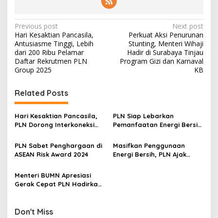
P
Previous post
Next post
Hari Kesaktian Pancasila,
Perkuat Aksi Penurunan
o
Antusiasme Tinggi, Lebih
Stunting, Menteri Wihaji
s
dari 200 Ribu Pelamar
Hadir di Surabaya Tinjau
Daftar Rekrutmen PLN
Program Gizi dan Karnaval
t
Group 2025
KB
n
Related Posts
a
v
Hari Kesaktian Pancasila,
PLN Siap Lebarkan
i
PLN Dorong Interkoneksi
Pemanfaatan Energi Bersih
g
ASEAN Power Grid untuk
di Indonesia
Akselerasi Transisi Energi
PLN Sabet Penghargaan di
Masifkan Penggunaan
a
Bersih
ASEAN Risk Award 2024
Energi Bersih, PLN Ajak
t
Pemkab Sumenep Pakai
REC
i
Menteri BUMN Apresiasi
Gerak Cepat PLN Hadirkan
o
Energi Bersih di IKN
n
Don't Miss