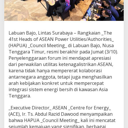
n
c
a
s
i
l
Labuan Bajo, Lintas Surabaya – Rangkaian _The
a
41st Heads of ASEAN Power Utilities/Authorities_
,
H
(HAPUA) _Council Meeting_ di Labuan Bajo, Nusa
A
Tenggara Timur, resmi berakhir pada Jumat (3/10).
P
Penyelenggaraan forum ini mendapat apresiasi
U
dari perwakilan utilitas ketenagalistrikan ASEAN,
A
karena tidak hanya mempererat kolaborasi
C
o
antarnegara anggota, tetapi juga menghasilkan
u
arah kebijakan konkret untuk mempercepat
n
integrasi sistem energi bersih di kawasan Asia
c
Tenggara.
i
l
M
_Executive Director_ ASEAN _Centre for Energy_
e
(ACE), Ir. Ts. Abdul Razid Dawood menyampaikan
e
bahwa HAPUA _Council Meeting_ kali ini mencatat
t
sejumlah kemajuan yang signifikan, berbagai
i