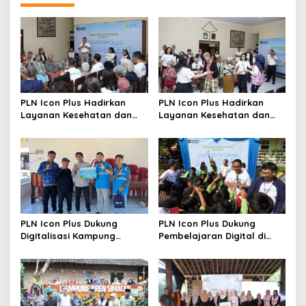
PLN Icon Plus Hadirkan
PLN Icon Plus Hadirkan
Layanan Kesehatan dan
Layanan Kesehatan dan
Bantuan Sosial bagi Lansia
Bantuan Sosial bagi Lansia
di Rumah Belas Kasih
PLN Icon Plus Dukung
PLN Icon Plus Dukung
Digitalisasi Kampung
Pembelajaran Digital di
Nelayan melalui Internet
SDN Mojorejo 01
Gratis di Desa Nelayan
Rajatama