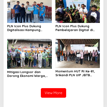
PLN Icon Plus Dukung
PLN Icon Plus Dukung
Digitalisasi Kampung
Pembelajaran Digital di
Nelayan melalui Internet
SDN Mojorejo 01
Gratis di Desa Nelayan
Rajatama
Momentum HUT RI Ke-81,
Mitigasi Longsor dan
Srikandi PLN UIP JBTB
Dorong Ekonomi Warga,
Perkuat Ketangguhan
PLN UIP JBTB Salurkan
Perempuan
Bantuan Konservasi 4.000
Pohon Aren Genjah
View More