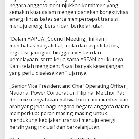
n
negara anggota menunjukkan komitmen yang
g
semakin kuat dalam mengembangkan konektivitas
k
energi lintas batas serta mempercepat transisi
e
menuju energi bersih dan berkelanjutan.
-
4
1
“Dalam HAPUA _Council Meeting_ ini kami
d
membahas banyak hal, mulai dari aspek teknis,
i
regulasi, jaringan, hingga investasi dan
L
pembiayaan, serta kerja sama ASEAN berikutnya.
a
Kami telah mengidentifikasi banyak kesenjangan
b
u
yang perlu diselesaikan,” ujarnya.
a
n
_Senior Vice President and Chief Operating Officer_
B
National Power Corporation Filipina, Melchor Paz
a
Ridulme menyatakan bahwa forum ini memberikan
j
o
arah yang jelas bagi negara-negara anggota dalam
J
memperkuat peran masing-masing untuk
a
mendukung kebijakan transisi menuju energi
d
bersih yang inklusif dan berkelanjutan.
i
T
o