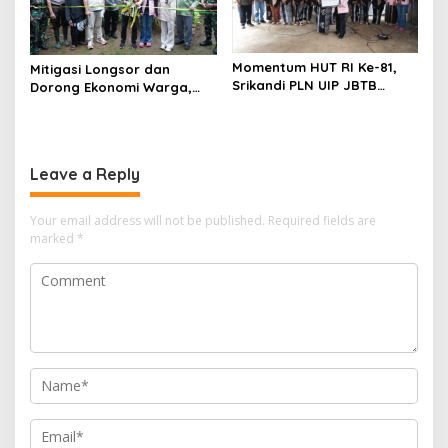
Momentum HUT RI Ke-81,
Mitigasi Longsor dan
Srikandi PLN UIP JBTB
Dorong Ekonomi Warga,
Perkuat Ketangguhan
PLN UIP JBTB Salurkan
Perempuan
Bantuan Konservasi 4.000
Pohon Aren Genjah
Leave a Reply
Your email address will not be published.
Required fields are
marked
*