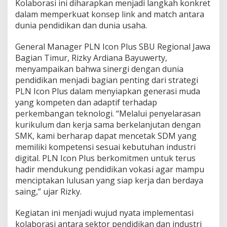
Kolaborasi ini diharapkan menjadi langkah konkret
n
dalam memperkuat konsep link and match antara
e
dunia pendidikan dan dunia usaha.
r
g
i
General Manager PLN Icon Plus SBU Regional Jawa
D
Bagian Timur, Rizky Ardiana Bayuwerty,
u
menyampaikan bahwa sinergi dengan dunia
n
pendidikan menjadi bagian penting dari strategi
i
PLN Icon Plus dalam menyiapkan generasi muda
a
I
yang kompeten dan adaptif terhadap
n
perkembangan teknologi. “Melalui penyelarasan
d
kurikulum dan kerja sama berkelanjutan dengan
u
SMK, kami berharap dapat mencetak SDM yang
s
t
memiliki kompetensi sesuai kebutuhan industri
r
digital. PLN Icon Plus berkomitmen untuk terus
i
hadir mendukung pendidikan vokasi agar mampu
d
menciptakan lulusan yang siap kerja dan berdaya
a
saing,” ujar Rizky.
n
P
e
Kegiatan ini menjadi wujud nyata implementasi
n
kolaborasi antara sektor pendidikan dan industri