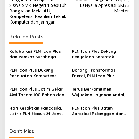
s
Siswa SMK Negeri 1 Sepuluh
LaNyalla Apresiasi SKB 3
Bangkalan Melalui Uji
Menteri
t
Kompetensi Keahlian Teknik
Komputer dan Jaringan
n
a
Related Posts
v
i
Kolaborasi PLN Icon Plus
PLN Icon Plus Dukung
g
dan Pemkot Surabaya
Penyalaan Serentak
Wujudkan Penataan
Sambungan Listrik Gratis
a
Infrastruktur Kabel Fiber
“Light Up The Dream”
PLN Icon Plus Dukung
Dorong Transformasi
Optik yang Lebih Tertib dan
dalam Peringatan Hari
t
Penguatan Kompetensi
Energi, PLN Icon Plus
Aman
Listrik Nasional ke-80
Siswa SMK Negeri 1 Sepuluh
Perkenalkan Solusi Energi
i
Bangkalan Melalui Uji
Terintegrasi di Forum
PLN Icon Plus Jatim Gelar
Terus Berkomitmen
o
Kompetensi Keahlian Teknik
Gathering Chief Engineer
Aksi Tanam 100 Pohon dan
Wujudkan Layanan Andal,
Komputer dan Jaringan
Jawa Timur
n
Apresiasi Pelanggan
PLN Icon Plus Perkuat Aset
ICONNET di Sidoarjo
dan Infrastruktur Digital di
Hari Kesaktian Pancasila,
PLN Icon Plus Jatim
Sidoarjo
Listrik PLN Masuk 24 Jam,
Apresiasi Pelanggan dan
Ratusan Siswa di Maluku
Dukung UMKM di Hari
Utara Bisa Rasakan
Pelanggan Nasional
Digitalisasi Pendidikan
Don't Miss