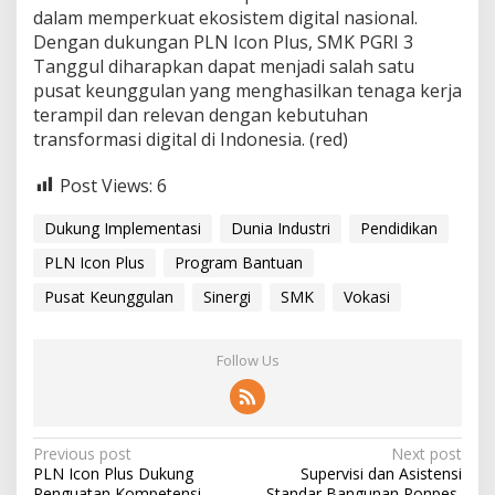
d
dalam memperkuat ekosistem digital nasional.
i
Dengan dukungan PLN Icon Plus, SMK PGRI 3
d
i
Tanggul diharapkan dapat menjadi salah satu
k
pusat keunggulan yang menghasilkan tenaga kerja
a
terampil dan relevan dengan kebutuhan
n
transformasi digital di Indonesia. (red)
V
o
k
Post Views:
6
a
s
Dukung Implementasi
Dunia Industri
Pendidikan
i
PLN Icon Plus
Program Bantuan
Pusat Keunggulan
Sinergi
SMK
Vokasi
Follow Us
P
Previous post
Next post
PLN Icon Plus Dukung
Supervisi dan Asistensi
o
Penguatan Kompetensi
Standar Bangunan Ponpes,