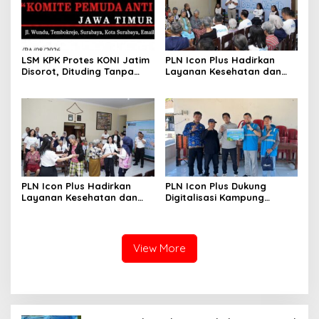
LSM KPK Protes KONI Jatim
PLN Icon Plus Hadirkan
Disorot, Dituding Tanpa
Layanan Kesehatan dan
Bukti
Bantuan Sosial bagi Lansia
di Rumah Belas Kasih
PLN Icon Plus Hadirkan
PLN Icon Plus Dukung
Layanan Kesehatan dan
Digitalisasi Kampung
Bantuan Sosial bagi Lansia
Nelayan melalui Internet
Gratis di Desa Nelayan
Rajatama
View More