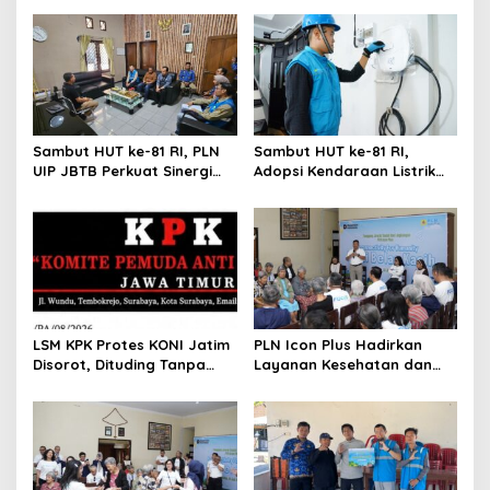
Sambut HUT ke-81 RI, PLN
Sambut HUT ke-81 RI,
UIP JBTB Perkuat Sinergi
Adopsi Kendaraan Listrik
dengan Balai Taman
Tumbuh, 21.865 Pelanggan
Nasional Baluran
Baru Gunakan Home
Charging Services PLN
LSM KPK Protes KONI Jatim
PLN Icon Plus Hadirkan
Disorot, Dituding Tanpa
Layanan Kesehatan dan
Bukti
Bantuan Sosial bagi Lansia
di Rumah Belas Kasih