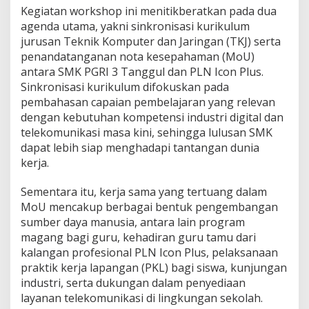
Kegiatan workshop ini menitikberatkan pada dua
K
P
agenda utama, yakni sinkronisasi kurikulum
u
jurusan Teknik Komputer dan Jaringan (TKJ) serta
s
penandatanganan nota kesepahaman (MoU)
a
antara SMK PGRI 3 Tanggul dan PLN Icon Plus.
t
K
Sinkronisasi kurikulum difokuskan pada
e
pembahasan capaian pembelajaran yang relevan
u
dengan kebutuhan kompetensi industri digital dan
n
telekomunikasi masa kini, sehingga lulusan SMK
g
dapat lebih siap menghadapi tantangan dunia
g
u
kerja.
l
a
Sementara itu, kerja sama yang tertuang dalam
n
MoU mencakup berbagai bentuk pengembangan
m
sumber daya manusia, antara lain program
e
l
magang bagi guru, kehadiran guru tamu dari
a
kalangan profesional PLN Icon Plus, pelaksanaan
l
praktik kerja lapangan (PKL) bagi siswa, kunjungan
u
industri, serta dukungan dalam penyediaan
i
S
layanan telekomunikasi di lingkungan sekolah.
i