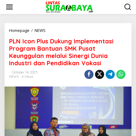
S
k
i
p
t
o
Homepage
/
NEWS
P
c
L
PLN Icon Plus Dukung Implementasi
o
N
n
I
Program Bantuan SMK Pusat
t
c
Keunggulan melalui Sinergi Dunia
e
o
Industri dan Pendidikan Vokasi
n
n
t
P
October 14, 2025
l
NEWS
6 Views
u
s
D
u
k
u
n
g
I
m
p