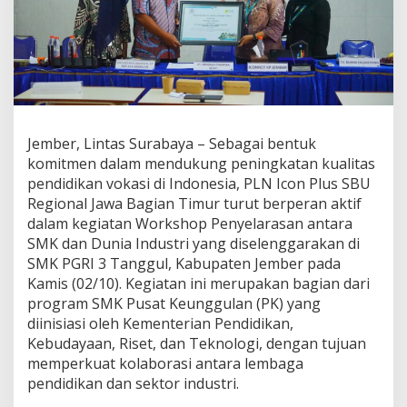
l
e
m
e
n
t
a
s
Jember, Lintas Surabaya – Sebagai bentuk
i
P
komitmen dalam mendukung peningkatan kualitas
r
pendidikan vokasi di Indonesia, PLN Icon Plus SBU
o
Regional Jawa Bagian Timur turut berperan aktif
g
dalam kegiatan Workshop Penyelarasan antara
r
a
SMK dan Dunia Industri yang diselenggarakan di
m
SMK PGRI 3 Tanggul, Kabupaten Jember pada
B
Kamis (02/10). Kegiatan ini merupakan bagian dari
a
program SMK Pusat Keunggulan (PK) yang
n
diinisiasi oleh Kementerian Pendidikan,
t
u
Kebudayaan, Riset, dan Teknologi, dengan tujuan
a
memperkuat kolaborasi antara lembaga
n
pendidikan dan sektor industri.
S
M