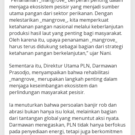
“Penanaman _mangrove_ berperan penting dalam
g
menjaga ekosistem pesisir yang menjadi sumber
d
utama pangan dari sektor perikanan. Dengan
a
melestarikan _mangrove_, kita memperkuat
r
ketahanan pangan nasional melalui keberlanjutan
i
B
produksi hasil laut yang penting bagi masyarakat.
a
Oleh karena itu, upaya penanaman _mangrove_
n
harus terus didukung sebagai bagian dari strategi
j
ketahanan pangan berkelanjutan,” ujar Nani.
i
r
R
Sementara itu, Direktur Utama PLN, Darmawan
o
Prasodjo, menyampaikan bahwa rehabilitasi
b
_mangrove_ merupakan langkah penting dalam
B
menjaga keseimbangan ekosistem dan
e
r
perlindungan masyarakat pesisir.
s
a
Ia menuturkan bahwa persoalan banjir rob dan
m
abrasi bukan hanya isu lokal, melainkan bagian
a
dari tantangan global yang menuntut aksi nyata.
W
a
Darmawan menegaskan, PLN tidak hanya berfokus
r
pada penyediaan energi, tetapi juga berkomitmen