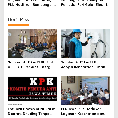
Banyuwangi
Pertama di Jakarta
PLN Hadirkan Sambungan
Pemuda, PLN Gelar Electric
Listrik Gratis bagi Ratusan
Run 2025 Ajak Ribuan Pelari
Warga Prasejahtera di
Gaungkan Transisi Energi
Banten
Don't Miss
Sambut HUT ke-81 RI, PLN
Sambut HUT ke-81 RI,
UIP JBTB Perkuat Sinergi
Adopsi Kendaraan Listrik
dengan Balai Taman
Tumbuh, 21.865 Pelanggan
Nasional Baluran
Baru Gunakan Home
Charging Services PLN
LSM KPK Protes KONI Jatim
PLN Icon Plus Hadirkan
Disorot, Dituding Tanpa
Layanan Kesehatan dan