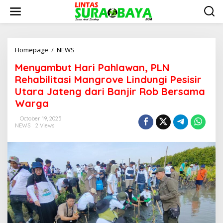
S
k
i
p
t
o
Homepage
/
NEWS
M
c
e
Menyambut Hari Pahlawan, PLN
o
n
n
y
Rehabilitasi Mangrove Lindungi Pesisir
t
a
Utara Jateng dari Banjir Rob Bersama
e
m
Warga
n
b
t
u
October 19, 2025
t
NEWS
2 Views
H
a
r
i
P
a
h
l
a
w
a