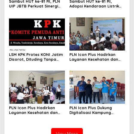
Sambut HUT ke-81 RI, PLN
Sambut HUT ke-81 RI,
UIP JBTB Perkuat Sinergi
Adopsi Kendaraan Listrik
dengan Balai Taman
Tumbuh, 21.865 Pelanggan
Nasional Baluran
Baru Gunakan Home
Charging Services PLN
LSM KPK Protes KONI Jatim
PLN Icon Plus Hadirkan
Disorot, Dituding Tanpa
Layanan Kesehatan dan
Bukti
Bantuan Sosial bagi Lansia
di Rumah Belas Kasih
PLN Icon Plus Hadirkan
PLN Icon Plus Dukung
Layanan Kesehatan dan
Digitalisasi Kampung
Bantuan Sosial bagi Lansia
Nelayan melalui Internet
Gratis di Desa Nelayan
Rajatama
View More