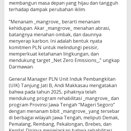
g
membangun masa depan yang hijau dan tangguh
a
terhadap dampak perubahan iklim.
“Menanam _mangrove_ berarti menanam
kehidupan. Akar _mangrove_ menahan abrasi,
batangnya menahan ombak, dan daunnya
menyerap karbon. Ini adalah bentuk nyata
komitmen PLN untuk melindungi pesisir,
memperkuat ketahanan lingkungan, dan
mendukung target _Net Zero Emissions_,” ungkap
Darmawan.
General Manager PLN Unit Induk Pembangkitan
(UIK) Tanjung Jati B, Andi Makkasau mengatakan
bahwa pada tahun 2025, pihaknya telah
mendukung program rehabilitasi _mangrove_ dan
program Provinsi Jawa Tengah “Mageri Segoro”
dengan menanam bibit _mangrove_ yang tersebar
di berbagai wilayah Jawa Tengah, meliputi Demak,
Pemalang, Rembang, Pekalongan, Brebes, dan
Kendal. Dirinya menjelaskan bahwa rehabilitasi