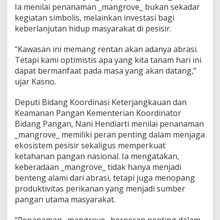
Ia menilai penanaman _mangrove_ bukan sekadar
L
i
kegiatan simbolis, melainkan investasi bagi
n
keberlanjutan hidup masyarakat di pesisir.
d
u
“Kawasan ini memang rentan akan adanya abrasi.
n
Tetapi kami optimistis apa yang kita tanam hari ini
g
i
dapat bermanfaat pada masa yang akan datang,”
P
ujar Kasno.
e
s
Deputi Bidang Koordinasi Keterjangkauan dan
i
Keamanan Pangan Kementerian Koordinator
s
i
Bidang Pangan, Nani Hendiarti menilai penanaman
r
_mangrove_ memiliki peran penting dalam menjaga
U
ekosistem pesisir sekaligus memperkuat
t
ketahanan pangan nasional. Ia mengatakan,
a
r
keberadaan _mangrove_ tidak hanya menjadi
a
benteng alami dari abrasi, tetapi juga menopang
J
produktivitas perikanan yang menjadi sumber
a
pangan utama masyarakat.
t
e
n