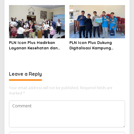
Bukti
Bantuan Sosial bagi Lansia
di Rumah Belas Kasih
PLN Icon Plus Hadirkan
PLN Icon Plus Dukung
Layanan Kesehatan dan
Digitalisasi Kampung
Bantuan Sosial bagi Lansia
Nelayan melalui Internet
Gratis di Desa Nelayan
Rajatama
Leave a Reply
Your email address will not be published.
Required fields are
marked
*