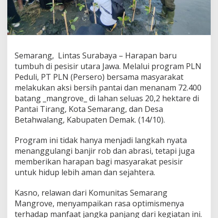
n
,
P
L
N
R
Semarang, Lintas Surabaya – Harapan baru
e
tumbuh di pesisir utara Jawa. Melalui program PLN
h
a
Peduli, PT PLN (Persero) bersama masyarakat
b
melakukan aksi bersih pantai dan menanam 72.400
i
batang _mangrove_ di lahan seluas 20,2 hektare di
l
Pantai Tirang, Kota Semarang, dan Desa
i
Betahwalang, Kabupaten Demak. (14/10).
t
a
s
Program ini tidak hanya menjadi langkah nyata
i
menanggulangi banjir rob dan abrasi, tetapi juga
M
memberikan harapan bagi masyarakat pesisir
a
untuk hidup lebih aman dan sejahtera.
n
g
r
Kasno, relawan dari Komunitas Semarang
o
Mangrove, menyampaikan rasa optimismenya
v
terhadap manfaat jangka panjang dari kegiatan ini.
e