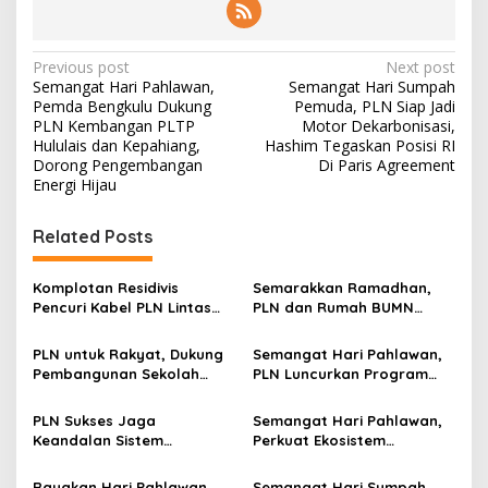
P
Previous post
Next post
Semangat Hari Pahlawan,
Semangat Hari Sumpah
o
Pemda Bengkulu Dukung
Pemuda, PLN Siap Jadi
s
PLN Kembangan PLTP
Motor Dekarbonisasi,
Hululais dan Kepahiang,
Hashim Tegaskan Posisi RI
t
Dorong Pengembangan
Di Paris Agreement
Energi Hijau
n
a
Related Posts
v
i
Komplotan Residivis
Semarakkan Ramadhan,
g
Pencuri Kabel PLN Lintas
PLN dan Rumah BUMN
Daerah Diringkus Polres
Pacitan Gelar Bazar
a
Gresik
Kampoeng Ramadhan
PLN untuk Rakyat, Dukung
Semangat Hari Pahlawan,
Libatkan UMKM Lokal
t
Pembangunan Sekolah
PLN Luncurkan Program
Rakyat Tahap II di
“Power Hero”, Beri Diskon
i
Kabupaten Gresik
50% Tambah Daya
PLN Sukses Jaga
Semangat Hari Pahlawan,
o
Keandalan Sistem
Perkuat Ekosistem
n
Kelistrikan Selama
Kendaraan Listrik, PLN
Kejurprov Voli U-19 di
Resmikan 2 SPKLU Center
Rayakan Hari Pahlawan,
Semangat Hari Sumpah