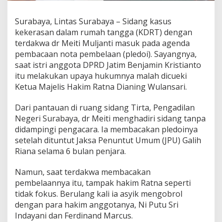
t
d
Surabaya, Lintas Surabaya – Sidang kasus
r
kekerasan dalam rumah tangga (KDRT) dengan
M
e
terdakwa dr Meiti Muljanti masuk pada agenda
i
pembacaan nota pembelaan (pledoi). Sayangnya,
t
saat istri anggota DPRD Jatim Benjamin Kristianto
i
itu melakukan upaya hukumnya malah dicueki
B
Ketua Majelis Hakim Ratna Dianing Wulansari.
a
c
a
Dari pantauan di ruang sidang Tirta, Pengadilan
k
Negeri Surabaya, dr Meiti menghadiri sidang tanpa
a
didampingi pengacara. Ia membacakan pledoinya
n
setelah dituntut Jaksa Penuntut Umum (JPU) Galih
P
l
Riana selama 6 bulan penjara.
e
d
Namun, saat terdakwa membacakan
o
pembelaannya itu, tampak hakim Ratna seperti
i
tidak fokus. Berulang kali ia asyik mengobrol
,
E
dengan para hakim anggotanya, Ni Putu Sri
t
Indayani dan Ferdinand Marcus.
i