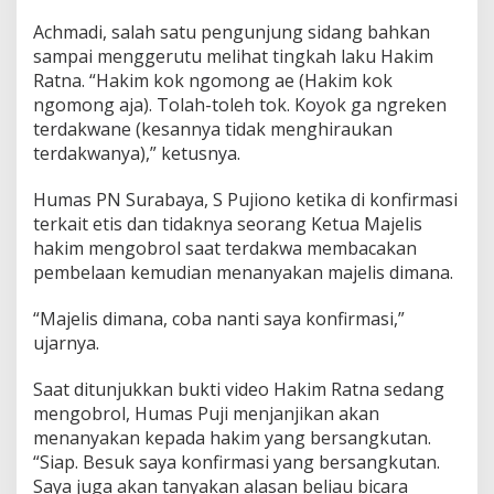
k
Achmadi, salah satu pengunjung sidang bahkan
a
sampai menggerutu melihat tingkah laku Hakim
S
i
Ratna. “Hakim kok ngomong ae (Hakim kok
d
ngomong aja). Tolah-toleh tok. Koyok ga ngreken
a
terdakwane (kesannya tidak menghiraukan
n
terdakwanya),” ketusnya.
g
P
N
Humas PN Surabaya, S Pujiono ketika di konfirmasi
S
terkait etis dan tidaknya seorang Ketua Majelis
u
hakim mengobrol saat terdakwa membacakan
r
pembelaan kemudian menanyakan majelis dimana.
a
b
a
“Majelis dimana, coba nanti saya konfirmasi,”
y
ujarnya.
a
D
Saat ditunjukkan bukti video Hakim Ratna sedang
i
mengobrol, Humas Puji menjanjikan akan
p
e
menanyakan kepada hakim yang bersangkutan.
r
“Siap. Besuk saya konfirmasi yang bersangkutan.
t
Saya juga akan tanyakan alasan beliau bicara
a