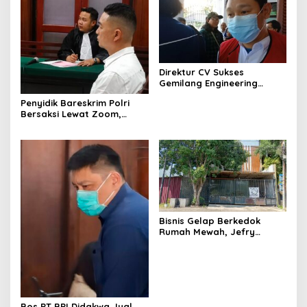
Direktur CV Sukses
Gemilang Engineering
Sugianto Dituntut 2 Tahun 8
Penyidik Bareskrim Polri
Bulan Kasus Penipuan
Bersaksi Lewat Zoom,
Rp440 Juta
Sidang Lanjutan Kosmetik
Ilegal Terdakwa Jefry
Bisnis Gelap Berkedok
Rumah Mewah, Jefry
Terdakwa Kosmetik Ilegal
Tetap Melenggang Bebas
Bos PT BPI Didakwa Jual