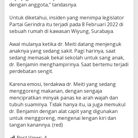
dengan anggota,” tandasnya.
n
y
a
Untuk diketahui, insiden yang menimpa legislator
k
Partai Gerindra itu terjadi pada 8 Februari 2022 di
a
sebuah rumah di kawasan Wiyung, Surabaya.
n
Awal mulanya ketika dr. Meiti datang menjenguk
anaknya yang sedang sakit. Pagi harinya, saat
sedang memasak bekal sekolah untuk sang anak,
dr. Benjamin menghampirinya. Saat bertemu terjadi
perdebatan sengit.
Karena emosi, terdakwa dr. Meiti yang sedang
menggoreng makanan, dengan sengaja
mencipratkan minyak panas ke arah wajah dan
tubuh suaminya. Tidak hanya itu, ia juga memukul
dr. Benjamin dengan alat capit yang digunakan
untuk menggoreng, mengenai lengan kiri dan
tangan kanannya. (red)
Post Views:
4