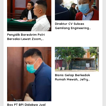
g
a
t
i
Direktur CV Sukses
Gemilang Engineering
o
Sugianto Dituntut 2 Tahun 8
Penyidik Bareskrim Polri
n
Bulan Kasus Penipuan
Bersaksi Lewat Zoom,
Rp440 Juta
Sidang Lanjutan Kosmetik
Ilegal Terdakwa Jefry
Bisnis Gelap Berkedok
Rumah Mewah, Jefry
Terdakwa Kosmetik Ilegal
Tetap Melenggang Bebas
Bos PT BPI Didakwa Jual