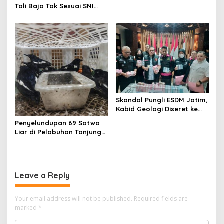
Tali Baja Tak Sesuai SNI
Tanpa Rompi Tahanan
Skandal Pungli ESDM Jatim,
Kabid Geologi Diseret ke
Rutan
Penyelundupan 69 Satwa
Liar di Pelabuhan Tanjung
Perak Digagalkan
Karantina Jatim
Leave a Reply
Your email address will not be published.
Required fields are
marked
*