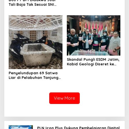
Tali Baja Tak Sesuai SNI
Tanpa Rompi Tahanan
Skandal Pungli ESDM Jatim,
Kabid Geologi Diseret ke
Rutan
Penyelundupan 69 Satwa
Liar di Pelabuhan Tanjung
Perak Digagalkan
Karantina Jatim
View More
PLN Icon Plus Dukung Pembelajaran Digital