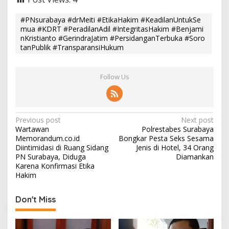
#PNsurabaya #drMeiti #EtikaHakim #KeadilanUntukSe
mua #KDRT #PeradilanAdil #IntegritasHakim #Benjami
nKristianto #GerindraJatim #PersidanganTerbuka #Soro
tanPublik #TransparansiHukum
Follow Us
P
Previous post
Next post
Wartawan
Polrestabes Surabaya
o
Memorandum.co.id
Bongkar Pesta Seks Sesama
s
Diintimidasi di Ruang Sidang
Jenis di Hotel, 34 Orang
PN Surabaya, Diduga
Diamankan
t
Karena Konfirmasi Etika
Hakim
n
a
Don't Miss
v
i