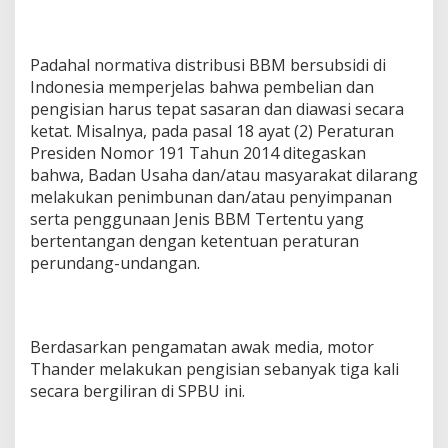
r
a
n
Padahal normativa distribusi BBM bersubsidi di
B
Indonesia memperjelas bahwa pembelian dan
B
M
pengisian harus tepat sasaran dan diawasi secara
P
ketat. Misalnya, pada pasal 18 ayat (2) Peraturan
r
Presiden Nomor 191 Tahun 2014 ditegaskan
e
bahwa, Badan Usaha dan/atau masyarakat dilarang
t
a
melakukan penimbunan dan/atau penyimpanan
l
serta penggunaan Jenis BBM Tertentu yang
i
bertentangan dengan ketentuan peraturan
t
perundang-undangan.
m
e
l
a
l
Berdasarkan pengamatan awak media, motor
u
Thander melakukan pengisian sebanyak tiga kali
i
secara bergiliran di SPBU ini.
M
o
t
o