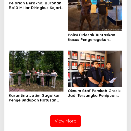
Pelarian Berakhir, Buronan
Rp10 Miliar Diringkus Kejari
Surabaya di Bali
Polisi Didesak Tuntaskan
Kasus Pengeroyokan
Jurnalis Investigasi BBM
Lamongan
Oknum Staf Pemkab Gresik
Karantina Jatim Gagalkan
Jadi Tersangka Penipuan
Penyelundupan Ratusan
Modus Kelulusan PPPK
Burung Liar Asal Bali di
Ketapang
View More