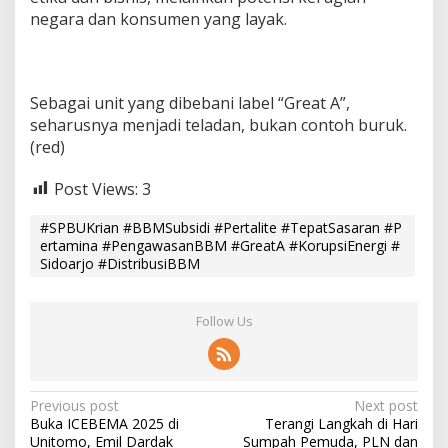
negara dan konsumen yang layak.
Sebagai unit yang dibebani label “Great A”,
seharusnya menjadi teladan, bukan contoh buruk.
(red)
Post Views:
3
#SPBUKrian #BBMSubsidi #Pertalite #TepatSasaran #P
ertamina #PengawasanBBM #GreatA #KorupsiEnergi #
Sidoarjo #DistribusiBBM
Follow Us
P
Previous post
Next post
Buka ICEBEMA 2025 di
Terangi Langkah di Hari
o
Unitomo, Emil Dardak
Sumpah Pemuda, PLN dan