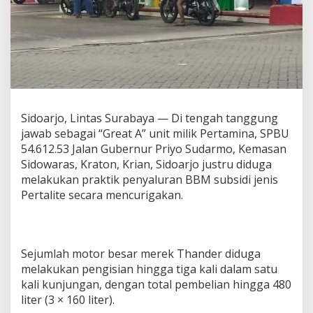
d
u
g
a
M
a
i
n
M
Sidoarjo, Lintas Surabaya — Di tengah tanggung
a
jawab sebagai “Great A” unit milik Pertamina, ‎SPBU
t
a
54.612.53 Jalan Gubernur Priyo Sudarmo, Kemasan
d
Sidowaras, Kraton, Krian, Sidoarjo justru diduga
e
melakukan praktik penyaluran BBM subsidi jenis
n
Pertalite secara mencurigakan.
g
a
n
P
e
Sejumlah motor besar merek Thander diduga
n
melakukan pengisian hingga tiga kali dalam satu
y
kali kunjungan, dengan total pembelian hingga 480
a
l
liter (3 × 160 liter).
u