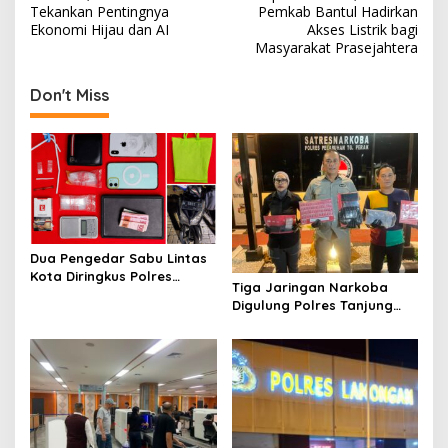
s
Tekankan Pentingnya
Pemkab Bantul Hadirkan
Ekonomi Hijau dan AI
Akses Listrik bagi
t
Masyarakat Prasejahtera
n
Don't Miss
a
v
i
g
a
t
Dua Pengedar Sabu Lintas
i
Kota Diringkus Polres
Tiga Jaringan Narkoba
o
Gresik di Jalan Veteran
Digulung Polres Tanjung
n
Perak Empat Pengedar
Dibekuk