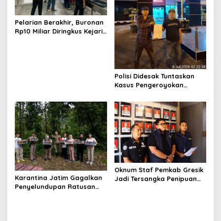
Pelarian Berakhir, Buronan
Rp10 Miliar Diringkus Kejari
Surabaya di Bali
Polisi Didesak Tuntaskan
Kasus Pengeroyokan
Jurnalis Investigasi BBM
Lamongan
Oknum Staf Pemkab Gresik
Karantina Jatim Gagalkan
Jadi Tersangka Penipuan
Penyelundupan Ratusan
Modus Kelulusan PPPK
Burung Liar Asal Bali di
Ketapang