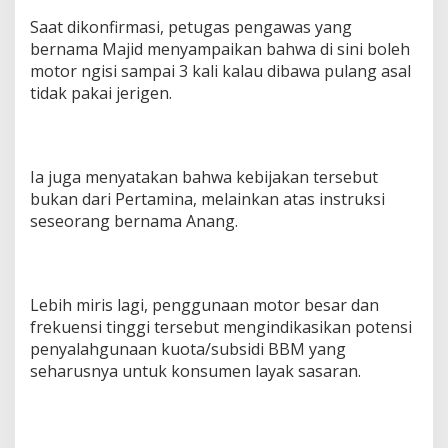
r
Saat dikonfirmasi, petugas pengawas yang
B
bernama Majid menyampaikan bahwa di sini boleh
o
motor ngisi sampai 3 kali kalau dibawa pulang asal
l
a
tidak pakai jerigen.
k
-
B
a
Ia juga menyatakan bahwa kebijakan tersebut
l
i
bukan dari Pertamina, melainkan atas instruksi
k
seseorang bernama Anang.
Lebih miris lagi, penggunaan motor besar dan
frekuensi tinggi tersebut mengindikasikan potensi
penyalahgunaan kuota/subsidi BBM yang
seharusnya untuk konsumen layak sasaran.