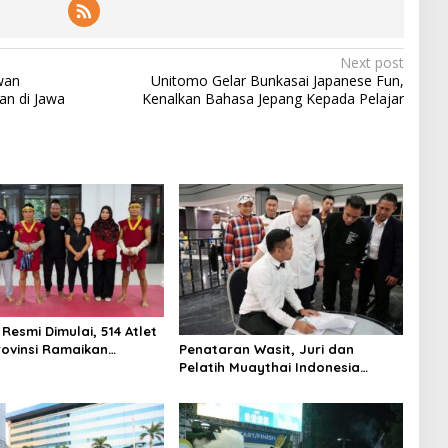
Next post
wan
Unitomo Gelar Bunkasai Japanese Fun,
an di Jawa
Kenalkan Bahasa Jepang Kepada Pelajar
Resmi Dimulai, 514 Atlet
Penataran Wasit, Juri dan
rovinsi Ramaikan
Pelatih Muaythai Indonesia
 Muaythai Indonesia
Dibuka, Empat Tenaga IFMA Hadir
di Jakarta