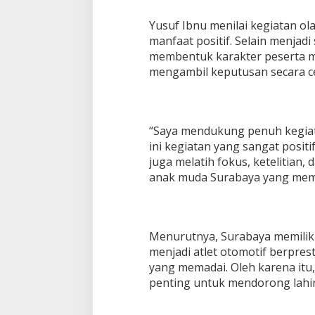
p
M
Yusuf Ibnu menilai kegiatan ol
a
s
manfaat positif. Selain menjad
a
membentuk karakter peserta me
D
mengambil keputusan secara c
e
p
a
n
“Saya mendukung penuh kegiata
ini kegiatan yang sangat posit
juga melatih fokus, ketelitian, 
anak muda Surabaya yang memili
Menurutnya, Surabaya memilik
menjadi atlet otomotif berpre
yang memadai. Oleh karena itu,
penting untuk mendorong lahi