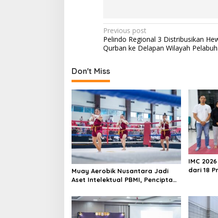
P
Previous post
Pelindo Regional 3 Distribusikan He
o
Qurban ke Delapan Wilayah Pelabuh
s
t
Don't Miss
n
a
v
i
g
a
IMC 2026 
t
dari 18 P
Muay Aerobik Nusantara Jadi
i
Kejurnas
Aset Intelektual PBMI, Pencipta
Serahkan Hak Cipta untuk
o
Kemajuan Muaythai Indonesia
n