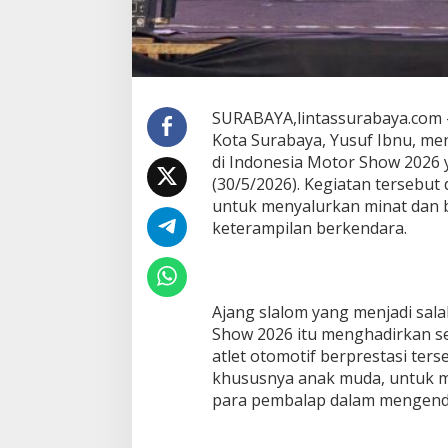
o
w
,
D
o
r
SURABAYA,lintassurabaya.com 
o
Kota Surabaya, Yusuf Ibnu, m
n
di Indonesia Motor Show 2026 y
g
L
(30/5/2026). Kegiatan tersebut 
a
untuk menyalurkan minat dan b
h
keterampilan berkendara.
i
r
n
y
a
Ajang slalom yang menjadi sala
P
Show 2026 itu menghadirkan se
e
atlet otomotif berprestasi te
m
khususnya anak muda, untuk 
b
a
para pembalap dalam mengenda
l
a