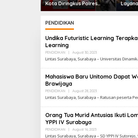
rkan SKCK
Kota Diringkus Polres
Layana
okumen
Gresik di Jalan Veteran
Bantua
antar ke
di Rum
PENDIDIKAN
Undika Futuristic Learning Terap
Learning
PENDIDIKAN
|
August 30, 2023
B
Y
Lintas Surabaya, Surabaya – Universitas Dinami
Mahasiswa Baru Unitomo Dapat 
Brawijaya
PENDIDIKAN
|
August 28, 2023
B
Y
Lintas Surabaya, Surabaya – Ratusan peserta 
Orang Tua Murid Antusias Ikuti L
YPPI IV Surabaya
PENDIDIKAN
|
August 16, 2023
B
Y
Lintas Surabaya, Surabaya – SD YPPI IV Sutorej