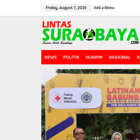
S
Add a Menu
k
Friday, August 7, 2026
i
p
t
o
c
o
n
t
NEWS
POLITIK
HUKRIM
NASIONAL
K
e
n
t