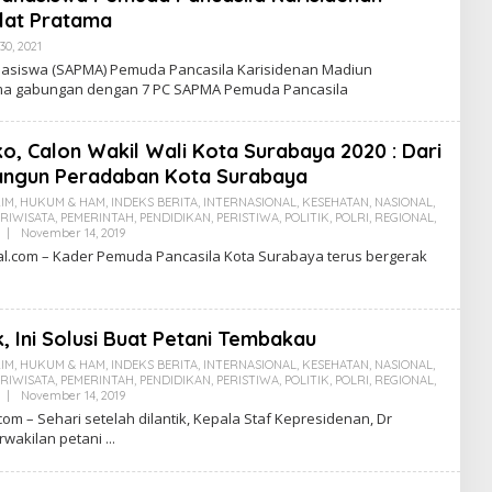
klat Pratama
0, 2021
B
Y
hasiswa (SAPMA) Pemuda Pancasila Karisidenan Madiun
A
ama gabungan dengan 7 PC SAPMA Pemuda Pancasila
D
M
I
N
o, Calon Wakil Wali Kota Surabaya 2020 : Dari
angun Peradaban Kota Surabaya
IM
,
HUKUM & HAM
,
INDEKS BERITA
,
INTERNASIONAL
,
KESEHATAN
,
NASIONAL
,
RIWISATA
,
PEMERINTAH
,
PENDIDIKAN
,
PERISTIWA
,
POLITIK
,
POLRI
,
REGIONAL
,
|
November 14, 2019
B
Y
l.com – Kader Pemuda Pancasila Kota Surabaya terus bergerak
A
D
M
I
N
, Ini Solusi Buat Petani Tembakau
IM
,
HUKUM & HAM
,
INDEKS BERITA
,
INTERNASIONAL
,
KESEHATAN
,
NASIONAL
,
RIWISATA
,
PEMERINTAH
,
PENDIDIKAN
,
PERISTIWA
,
POLITIK
,
POLRI
,
REGIONAL
,
|
November 14, 2019
B
Y
com – Sehari setelah dilantik, Kepala Staf Kepresidenan, Dr
A
wakilan petani
D
M
I
N