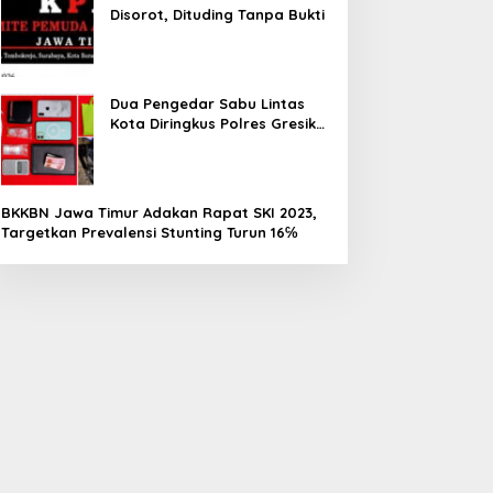
Disorot, Dituding Tanpa Bukti
Dua Pengedar Sabu Lintas
Kota Diringkus Polres Gresik
PENDIDIKAN
di Jalan Veteran
Dies Natalis ke-45 Unitomo, Per
Global dan Tridarma
BKKBN Jawa Timur Adakan Rapat SKI 2023,
Targetkan Prevalensi Stunting Turun 16℅
ly 29, 2026
SM KPK Protes KONI Jatim
Praktis Tanpa Antre, Polres