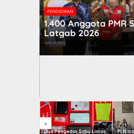
PENDIDIKAN
1.400 Anggota PMR 
Latgab 2026
June 20, 2026
uh Kaki
«
a Antre, Polres
Dua Pengedar Sabu Lintas
PLN Ico