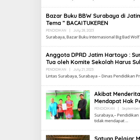
Bazar Buku BBW Surabaya di Jati
Tema ” BACAITUKEREN
PENDIDIKAN
|
July 28, 2023
B
Y
Surabaya, Bazar Buku Internasional Big Bad Wolf
Anggota DPRD Jatim Hartoyo : S
Tua oleh Komite Sekolah Harus Su
PENDIDIKAN
|
July 21, 2023
B
Y
Lintas Surabaya, Surabaya – Dinas Pendidikan 
Akibat Menderita
Mendapat Hak Pe
PENDIDIKAN
|
September 
Surabaya,– Pendidikan 
tidak mendapat
Satuan Pelajar 