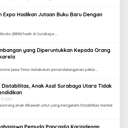
m Expo Hadikan Jutaan Buku Baru Dengan
 Books (BBW) hadir di Surabaya
umbangan yang Diperuntukkan Kepada Orang
karela
Provinsi Jawa Timur melakukan penandatanganan pakta
 Distabilitas, Anak Asal Surabaya Utara Tidak
ndidikan
21, 2022
B
Y
seorang anak dibawah umur yang mengalami Distabilitas mental
Mahasiswa Pemuda Pancasila Karisidenan