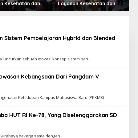
n Kesehatan dan
Layanan Kesehatan dan
D
n Sosial bagi Lansia
Bantuan Sosial bagi Lansia
B
ah Belas Kasih
kan Sistem Pembelajaran Hybrid dan Blended
ka luncurkan sebuah inovasi konsep sistem baru
Wawasan Kebangsaan Dari Pangdam V
Pengenalan Kehidupan Kampus Mahasiswa Baru (PKKMB)
omba HUT RI Ke-78, Yang Diselenggarakan SD
o, Surabaya bekerja sama dengan