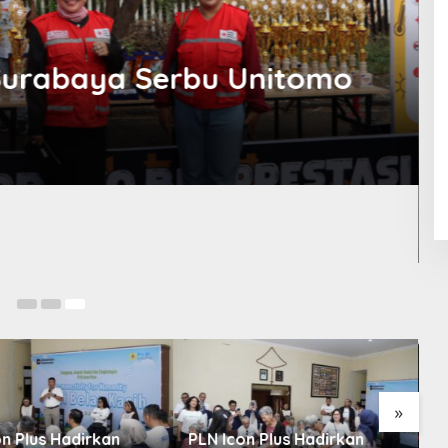
Surabaya Serbu Unitomo
Ju
»
n Plus Hadirkan
PLN Icon Plus Hadirkan
L