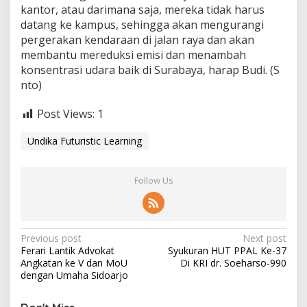
kantor, atau darimana saja, mereka tidak harus
datang ke kampus, sehingga akan mengurangi
pergerakan kendaraan di jalan raya dan akan
membantu mereduksi emisi dan menambah
konsentrasi udara baik di Surabaya, harap Budi. (S
nto)
Post Views:
1
Undika Futuristic Learning
Follow Us
P
Previous post
Next post
Ferari Lantik Advokat
Syukuran HUT PPAL Ke-37
o
Angkatan ke V dan MoU
Di KRI dr. Soeharso-990
s
dengan Umaha Sidoarjo
t