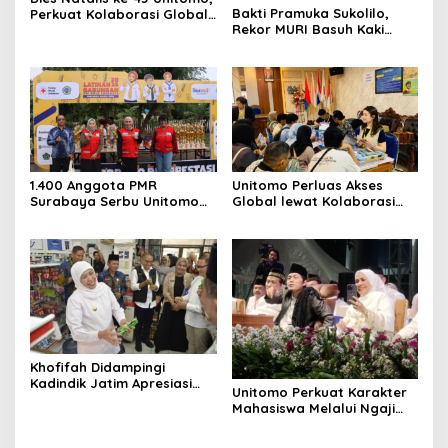
Bakti Pramuka Sukolilo,
Perkuat Kolaborasi Global
Rekor MURI Basuh Kaki
dan Tridarma
Orang Tua di Unitomo
1.400 Anggota PMR
Unitomo Perluas Akses
Surabaya Serbu Unitomo
Global lewat Kolaborasi
Latgab 2026
dengan License Academy
Jepang
Khofifah Didampingi
Kadindik Jatim Apresiasi
Unitomo Perkuat Karakter
Kreativitas Kewirausahaan
Mahasiswa Melalui Ngaji
Siswa SMKN 1 Ngawi
Bareng Gus Iqdam, Dies
Natalis ke-45