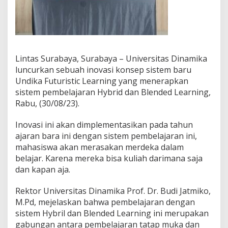
n
i
n
g
T
e
Lintas Surabaya, Surabaya – Universitas Dinamika
r
luncurkan sebuah inovasi konsep sistem baru
a
p
Undika Futuristic Learning yang menerapkan
k
sistem pembelajaran Hybrid dan Blended Learning,
a
Rabu, (30/08/23).
n
S
Inovasi ini akan dimplementasikan pada tahun
i
s
ajaran bara ini dengan sistem pembelajaran ini,
t
mahasiswa akan merasakan merdeka dalam
e
belajar. Karena mereka bisa kuliah darimana saja
m
dan kapan aja.
P
e
m
Rektor Universitas Dinamika Prof. Dr. Budi Jatmiko,
b
M.Pd, mejelaskan bahwa pembelajaran dengan
e
sistem Hybril dan Blended Learning ini merupakan
l
gabungan antara pembelajaran tatap muka dan
a