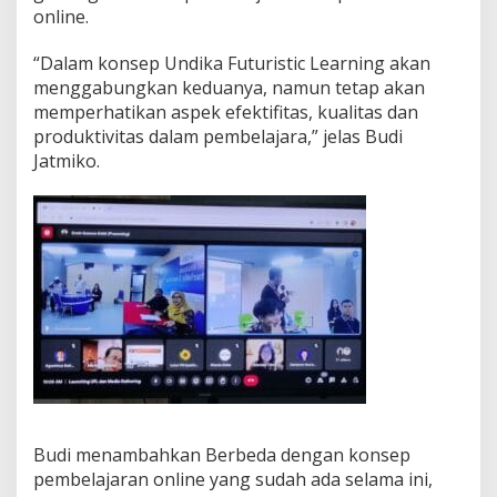
online.
j
a
r
“Dalam konsep Undika Futuristic Learning akan
a
menggabungkan keduanya, namun tetap akan
n
memperhatikan aspek efektifitas, kualitas dan
H
produktivitas dalam pembelajara,” jelas Budi
y
b
Jatmiko.
r
i
d
d
a
n
B
l
e
n
d
e
d
L
Budi menambahkan Berbeda dengan konsep
e
a
pembelajaran online yang sudah ada selama ini,
r