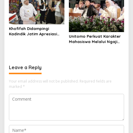
Khofifah Didampingi
Kadindik Jatim Apresiasi
Unitomo Perkuat Karakter
Kreativitas Kewirausahaan
Mahasiswa Melalui Ngaji
Siswa SMKN 1 Ngawi
Bareng Gus Iqdam, Dies
Natalis ke-45
Leave a Reply
Your email address will not be published.
Required fields are
marked
*