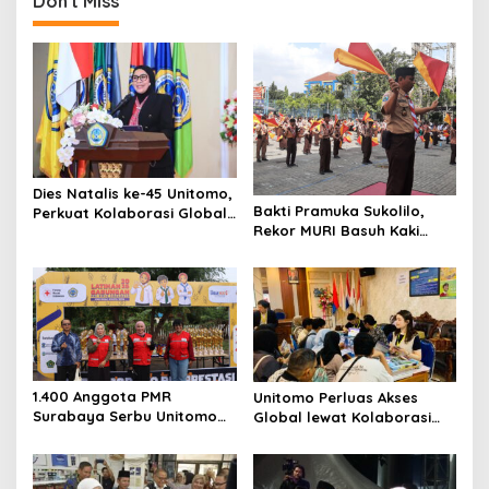
Don't Miss
n
a
v
i
g
a
t
Dies Natalis ke-45 Unitomo,
Bakti Pramuka Sukolilo,
Perkuat Kolaborasi Global
i
Rekor MURI Basuh Kaki
dan Tridarma
Orang Tua di Unitomo
o
n
1.400 Anggota PMR
Unitomo Perluas Akses
Surabaya Serbu Unitomo
Global lewat Kolaborasi
Latgab 2026
dengan License Academy
Jepang