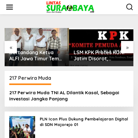
S
k
i
p
t
o
c
o
«
»
n
Bertandang Ketua
LSM KPK Protes KONI
t
e
ALFI Jawa Timur Temui
Jatim Disorot,
n
Dirut TPS Surabaya
Dituding Tanpa Bukti
t
Baru Perkuat
Konsolidasi
217 Perwira Muda
Peningkatan Layanan
217 Perwira Muda TNI AL Dilantik Kasal, Sebagai
Investasi Jangka Panjang
PLN Icon Plus Dukung Pembelajaran Digital
di SDN Mojorejo 01