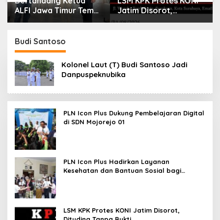
Bertandang Ketua
LSM KPK Protes KONI
ALFI Jawa Timur Temui
Jatim Disorot,
Dirut TPS Surabaya
Dituding Tanpa Bukti
Baru Perkuat
Konsolidasi
Budi Santoso
Peningkatan Layanan
Kolonel Laut (T) Budi Santoso Jadi
Danpuspeknubika
PLN Icon Plus Dukung Pembelajaran Digital
di SDN Mojorejo 01
PLN Icon Plus Hadirkan Layanan
Kesehatan dan Bantuan Sosial bagi
Lansia
LSM KPK Protes KONI Jatim Disorot,
Dituding Tanpa Bukti