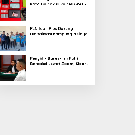
Kota Diringkus Polres Gresik
di Jalan Veteran
PLN Icon Plus Dukung
Digitalisasi Kampung Nelayan
melalui Internet Gratis di
Desa Nelayan Rajatama
Penyidik Bareskrim Polri
Bersaksi Lewat Zoom, Sidang
Lanjutan Kosmetik Ilegal
Terdakwa Jefry