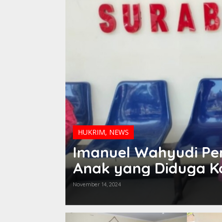
HUKRIM
,
NEWS
Imanuel Wahyudi Pe
Anak yang Diduga K
Penganiyaan, Malah 
November 14, 2024