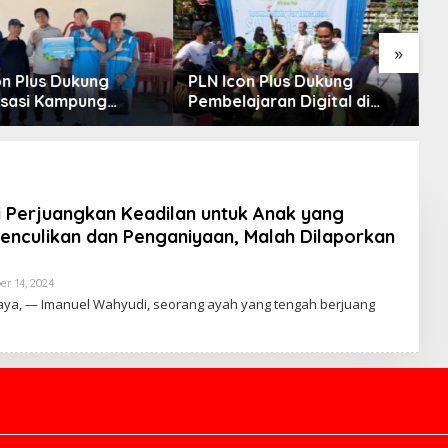
»
on Plus Dukung
PLN Icon Plus Dukung
D
lisasi Kampung
Pembelajaran Digital di
K
 melalui Internet
SDN Mojorejo 01
G
 di Desa Nelayan
ama
 Perjuangkan Keadilan untuk Anak yang
enculikan dan Penganiyaan, Malah Dilaporkan
r 14, 2024
B
Y
aya, — Imanuel Wahyudi, seorang ayah yang tengah berjuang