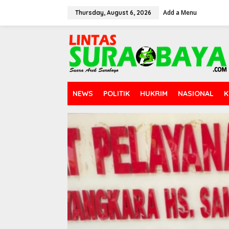
S
Add a Menu
k
Thursday, August 6, 2026
i
p
t
o
c
o
n
t
NEWS
POLITIK
HUKRIM
NASIONAL
K
e
n
t