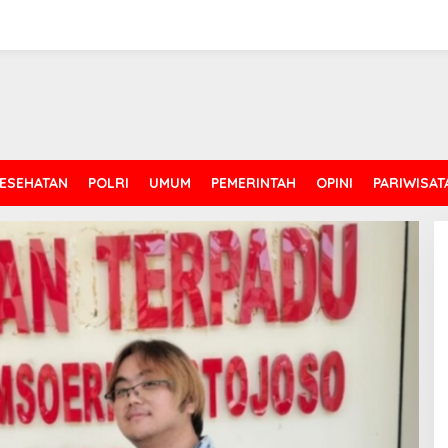
ESEHATAN
POLRI
UMUM
PEMERINTAH
OPINI
PARIWISAT