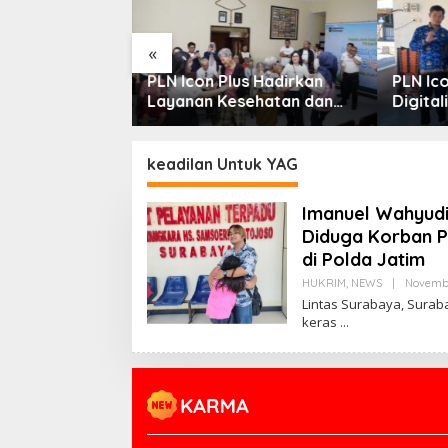
«
s Hadirkan
PLN Icon Plus Hadirkan
PLN Ic
ehatan dan
Layanan Kesehatan dan
Digita
al bagi Lansia
Bantuan Sosial bagi Lansia
Nelayan
las Kasih
Gratis
Rajat
keadilan Untuk YAG
Imanuel Wahyudi
Diduga Korban P
di Polda Jatim
HUKRIM
,
NEWS
|
Novembe
Lintas Surabaya, Surab
keras