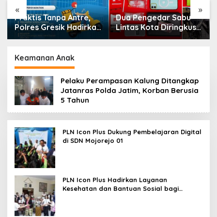
«
»
Praktis Tanpa Antre,
Dua Pengedar Sabu
Polres Gresik Hadirkan
Lintas Kota Diringkus
SKCK Delivery
Polres Gresik di Jalan
Dokumen Langsung
Veteran
Diantar ke Rumah
Keamanan Anak
Pelaku Perampasan Kalung Ditangkap
Jatanras Polda Jatim, Korban Berusia
5 Tahun
PLN Icon Plus Dukung Pembelajaran Digital
di SDN Mojorejo 01
PLN Icon Plus Hadirkan Layanan
Kesehatan dan Bantuan Sosial bagi
Lansia