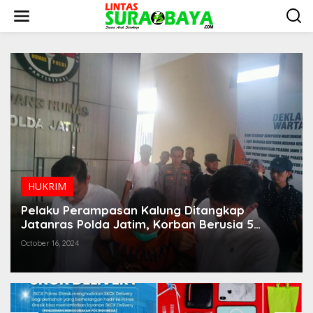
S
k
i
p
t
o
c
o
n
t
e
n
t
HUKRIM
Pelaku Perampasan Kalung Ditangkap
Jatanras Polda Jatim, Korban Berusia 5
Tahun
October 16, 2024