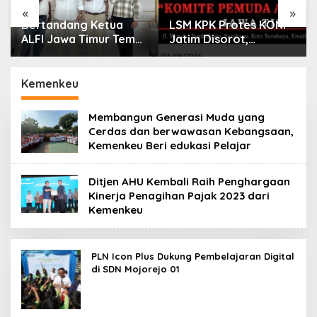
«
»
Bertandang Ketua
LSM KPK Protes KONI
ALFI Jawa Timur Temui
Jatim Disorot,
Dirut TPS Surabaya
Dituding Tanpa Bukti
Baru Perkuat
Konsolidasi
Kemenkeu
Peningkatan Layanan
Membangun Generasi Muda yang
Cerdas dan berwawasan Kebangsaan,
Kemenkeu Beri edukasi Pelajar
Ditjen AHU Kembali Raih Penghargaan
Kinerja Penagihan Pajak 2023 dari
Kemenkeu
PLN Icon Plus Dukung Pembelajaran Digital
di SDN Mojorejo 01