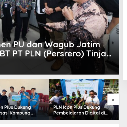
men PU dan Wagub Jatim
BT PT PLN (Persrero) Tinjau
owo Surabaya
»
on Plus Dukung
PLN Icon Plus Dukung
D
lisasi Kampung
Pembelajaran Digital di
K
 melalui Internet
SDN Mojorejo 01
G
 di Desa Nelayan