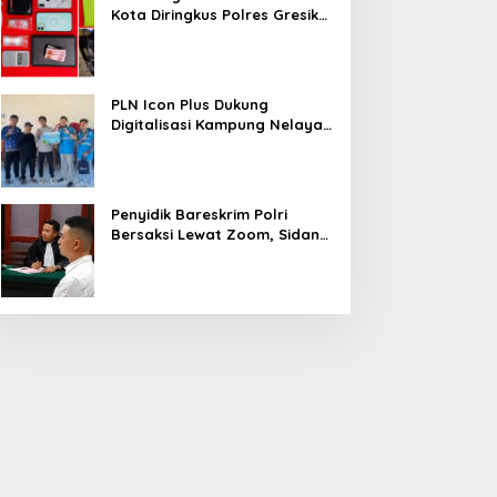
Kota Diringkus Polres Gresik
di Jalan Veteran
PLN Icon Plus Dukung
Digitalisasi Kampung Nelayan
melalui Internet Gratis di
Desa Nelayan Rajatama
Penyidik Bareskrim Polri
Bersaksi Lewat Zoom, Sidang
Lanjutan Kosmetik Ilegal
Terdakwa Jefry
ua Pengedar Sabu Lintas
PLN Icon Plus Hadirkan
ota Diringkus Polres
Layanan Kesehatan dan
resik di Jalan Veteran
Bantuan Sosial bagi Lansia
di Rumah Belas Kasih