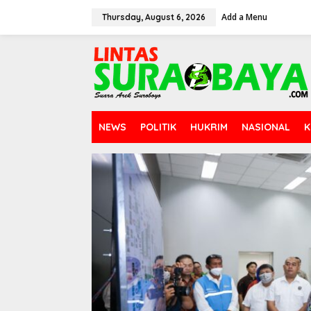
S
Add a Menu
k
Thursday, August 6, 2026
i
p
t
o
c
o
n
t
NEWS
POLITIK
HUKRIM
NASIONAL
K
e
n
t