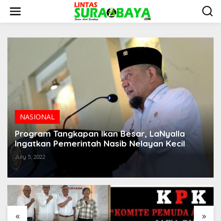
S
k
i
p
t
o
c
o
n
t
e
n
t
NASIONAL
Program Tangkapan Ikan Besar, LaNyalla
Ingatkan Pemerintah Nasib Nelayan Kecil
July 5, 2022
«
»