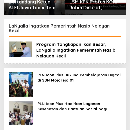
Bertandang Ketua
LSM KPK Protes KONI
ALFI Jawa Timur Temui
Jatim Disorot,
Dirut TPS Surabaya
Dituding Tanpa Bukti
Baru Perkuat
Konsolidasi
LaNyalla Ingatkan Pemerintah Nasib Nelayan
Kecil
Peningkatan Layanan
Program Tangkapan Ikan Besar,
LaNyalla Ingatkan Pemerintah Nasib
Nelayan Kecil
PLN Icon Plus Dukung Pembelajaran Digital
di SDN Mojorejo 01
PLN Icon Plus Hadirkan Layanan
Kesehatan dan Bantuan Sosial bagi
Lansia