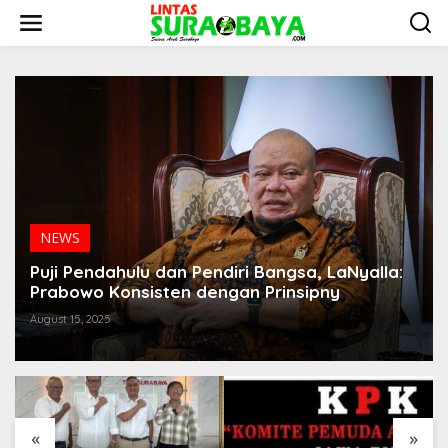
S
k
i
p
t
o
c
o
n
t
e
n
t
NEWS
Puji Pendahulu dan Pendiri Bangsa, LaNyalla:
Prabowo Konsisten dengan Prinsipny
August 15, 2025
«
»