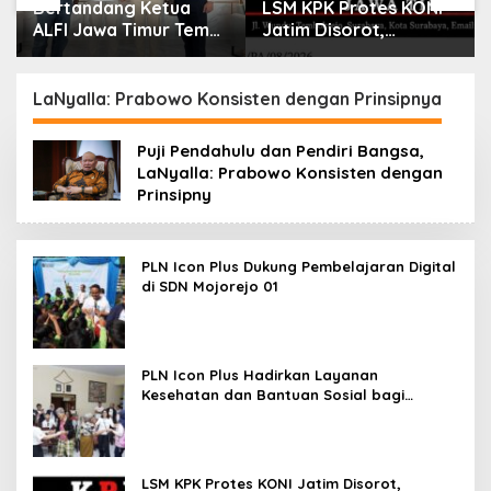
Bertandang Ketua
LSM KPK Protes KONI
ALFI Jawa Timur Temui
Jatim Disorot,
Dirut TPS Surabaya
Dituding Tanpa Bukti
Baru Perkuat
Konsolidasi
LaNyalla: Prabowo Konsisten dengan Prinsipnya
Peningkatan Layanan
Puji Pendahulu dan Pendiri Bangsa,
LaNyalla: Prabowo Konsisten dengan
Prinsipny
PLN Icon Plus Dukung Pembelajaran Digital
di SDN Mojorejo 01
PLN Icon Plus Hadirkan Layanan
Kesehatan dan Bantuan Sosial bagi
Lansia
LSM KPK Protes KONI Jatim Disorot,