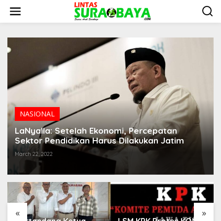
S
k
i
p
t
o
c
o
n
t
e
n
t
NASIONAL
LaNyalla: Setelah Ekonomi, Percepatan
Sektor Pendidikan Harus Dilakukan Jatim
March 22, 2022
«
»