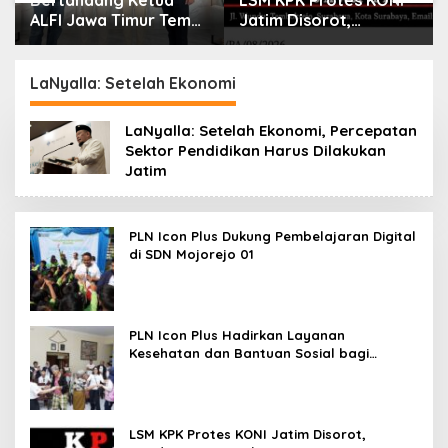
Bertandang Ketua
LSM KPK Protes KONI
ALFI Jawa Timur Temui
Jatim Disorot,
Dirut TPS Surabaya
Dituding Tanpa Bukti
Baru Perkuat
Konsolidasi
LaNyalla: Setelah Ekonomi
Peningkatan Layanan
LaNyalla: Setelah Ekonomi, Percepatan
Sektor Pendidikan Harus Dilakukan
Jatim
PLN Icon Plus Dukung Pembelajaran Digital
di SDN Mojorejo 01
PLN Icon Plus Hadirkan Layanan
Kesehatan dan Bantuan Sosial bagi
Lansia
LSM KPK Protes KONI Jatim Disorot,