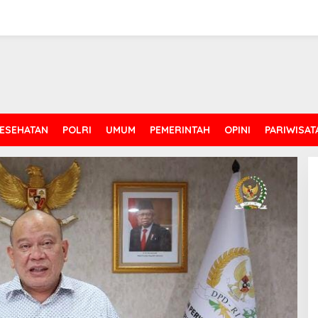
ESEHATAN
POLRI
UMUM
PEMERINTAH
OPINI
PARIWISAT