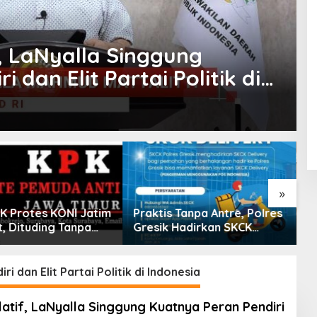
if, LaNyalla Singgung
 dan Elit Partai Politik di
»
K Protes KONI Jatim
Praktis Tanpa Antre, Polres
S
t, Dituding Tanpa
Gresik Hadirkan SKCK
U
Delivery Dokumen
d
Langsung Diantar ke
N
Rumah
 dan Elit Partai Politik di Indonesia
slatif, LaNyalla Singgung Kuatnya Peran Pendiri