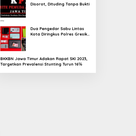
Disorot, Dituding Tanpa Bukti
Dua Pengedar Sabu Lintas
Kota Diringkus Polres Gresik
di Jalan Veteran
BKKBN Jawa Timur Adakan Rapat SKI 2023,
Targetkan Prevalensi Stunting Turun 16℅
ambut HUT ke-81 RI, PLN
Sambut HUT ke-81 RI,
IP JBTB Perkuat Sinergi
Adopsi Kendaraan Listrik
engan Balai Taman
Tumbuh, 21.865 Pelanggan
asional Baluran
Baru Gunakan Home
Charging Services PLN