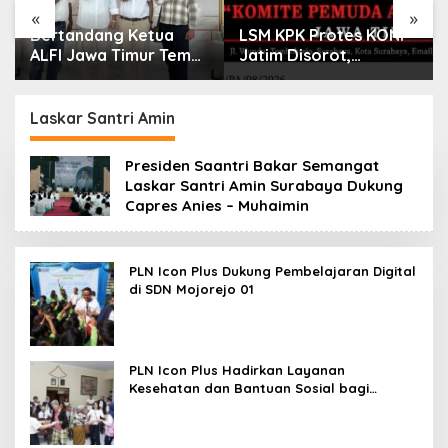
«
»
Bertandang Ketua
LSM KPK Protes KONI
ALFI Jawa Timur Temui
Jatim Disorot,
Dirut TPS Surabaya
Dituding Tanpa Bukti
Baru Perkuat
Konsolidasi
Laskar Santri Amin
Peningkatan Layanan
Presiden Saantri Bakar Semangat
Laskar Santri Amin Surabaya Dukung
Capres Anies – Muhaimin
PLN Icon Plus Dukung Pembelajaran Digital
di SDN Mojorejo 01
PLN Icon Plus Hadirkan Layanan
Kesehatan dan Bantuan Sosial bagi
Lansia