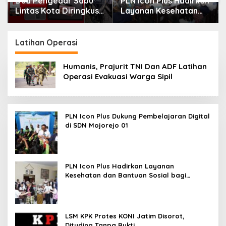
Dua Pengedar Sabu
PLN Icon Plus Hadirkan
Lintas Kota Diringkus
Layanan Kesehatan
Polres Gresik di Jalan
dan Bantuan Sosial
Veteran
bagi Lansia di Rumah
Belas Kasih
Latihan Operasi
Humanis, Prajurit TNI Dan ADF Latihan
Operasi Evakuasi Warga Sipil
PLN Icon Plus Dukung Pembelajaran Digital
di SDN Mojorejo 01
PLN Icon Plus Hadirkan Layanan
Kesehatan dan Bantuan Sosial bagi
Lansia
LSM KPK Protes KONI Jatim Disorot,
Dituding Tanpa Bukti