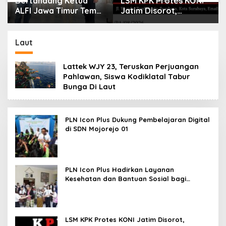
Bertandang Ketua
LSM KPK Protes KONI
ALFI Jawa Timur Temui
Jatim Disorot,
Dirut TPS Surabaya
Dituding Tanpa Bukti
Baru Perkuat
Konsolidasi
Laut
Peningkatan Layanan
Lattek WJY 23, Teruskan Perjuangan
Pahlawan, Siswa Kodiklatal Tabur
Bunga Di Laut
PLN Icon Plus Dukung Pembelajaran Digital
di SDN Mojorejo 01
PLN Icon Plus Hadirkan Layanan
Kesehatan dan Bantuan Sosial bagi
Lansia
LSM KPK Protes KONI Jatim Disorot,