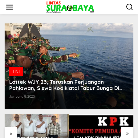
S
k
i
p
t
o
c
o
n
t
e
n
t
TNI
Lattek WJY 23, Teruskan Perjuangan
Pahlawan, Siswa Kodiklatal Tabur Bunga Di
Laut
January 8, 2025
«
»