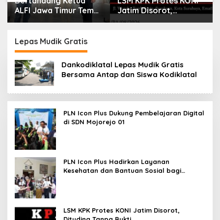
Bertandang Ketua
LSM KPK Protes KONI
ALFI Jawa Timur Temui
Jatim Disorot,
Dirut TPS Surabaya
Dituding Tanpa Bukti
Baru Perkuat
Konsolidasi
Lepas Mudik Gratis
Peningkatan Layanan
Dankodiklatal Lepas Mudik Gratis
Bersama Antap dan Siswa Kodiklatal
PLN Icon Plus Dukung Pembelajaran Digital
di SDN Mojorejo 01
PLN Icon Plus Hadirkan Layanan
Kesehatan dan Bantuan Sosial bagi
Lansia
LSM KPK Protes KONI Jatim Disorot,
Dituding Tanpa Bukti