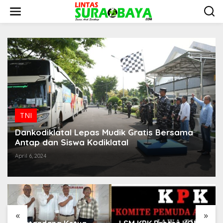
S
k
i
p
t
o
c
o
n
t
e
n
t
TNI
Dankodiklatal Lepas Mudik Gratis Bersama
Antap dan Siswa Kodiklatal
April 6, 2024
«
»