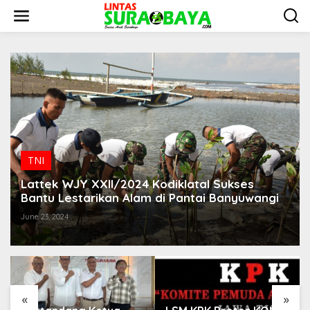
S
k
i
p
t
o
c
o
n
t
e
n
t
TNI
Lattek WJY XXII/2024 Kodiklatal Sukses
Bantu Lestarikan Alam di Pantai Banyuwangi
June 23, 2024
«
»