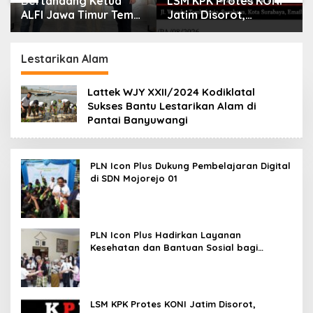
Bertandang Ketua
LSM KPK Protes KONI
ALFI Jawa Timur Temui
Jatim Disorot,
Dirut TPS Surabaya
Dituding Tanpa Bukti
Baru Perkuat
Konsolidasi
Lestarikan Alam
Peningkatan Layanan
Lattek WJY XXII/2024 Kodiklatal
Sukses Bantu Lestarikan Alam di
Pantai Banyuwangi
PLN Icon Plus Dukung Pembelajaran Digital
di SDN Mojorejo 01
PLN Icon Plus Hadirkan Layanan
Kesehatan dan Bantuan Sosial bagi
Lansia
LSM KPK Protes KONI Jatim Disorot,