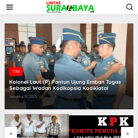
S
k
i
p
t
o
c
o
n
t
e
n
t
TNI
Kolonel Laut (P) Pantun Ujung Emban Tugas
Sebagai Wadan Kodikopsla Kodiklatal
January 15, 2025
«
»