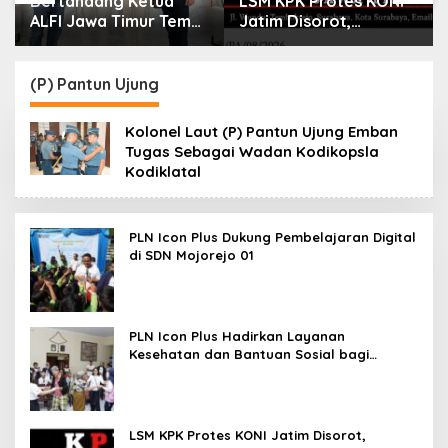
Bertandang Ketua
LSM KPK Protes KONI
ALFI Jawa Timur Temui
Jatim Disorot,
Dirut TPS Surabaya
Dituding Tanpa Bukti
Baru Perkuat
Konsolidasi
(P) Pantun Ujung
Peningkatan Layanan
Kolonel Laut (P) Pantun Ujung Emban
Tugas Sebagai Wadan Kodikopsla
Kodiklatal
PLN Icon Plus Dukung Pembelajaran Digital
di SDN Mojorejo 01
PLN Icon Plus Hadirkan Layanan
Kesehatan dan Bantuan Sosial bagi
Lansia
LSM KPK Protes KONI Jatim Disorot,