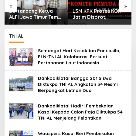
«
»
Bertandang Ketua
LSM KPK Protes KONI
ALFI Jawa Timur Temui
Jatim Disorot,
Dirut TPS Surabaya
Dituding Tanpa Bukti
Baru Perkuat
Konsolidasi
TNI AL
Peningkatan Layanan
Semangat Hari Kesaktian Pancasila,
PLN-TNI AL Kolaborasi Perkuat
Pertahanan Laut Indonesia
Dankodiklatal Bangga 201 Siswa
Diktukpa TNI AL Angkatan 54 Resmi
Berpangkat Letnan Dua
Dankodiklatal Hadiri Pembekalan
Kasal Kepada Calon Paja Diktukpa 54
TNI AL Menjelang Pelantikan
Waaspers Kasal Beri Pembekalan