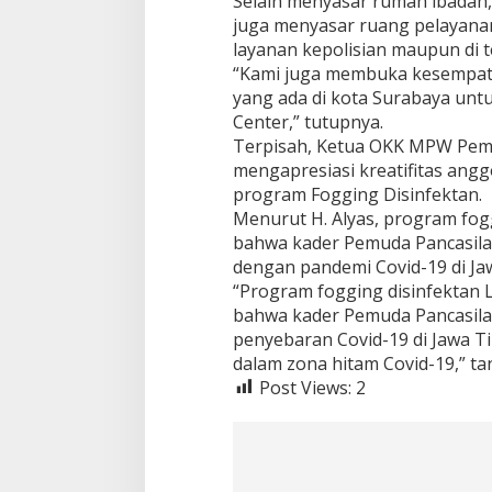
Selain menyasar rumah ibadah,
juga menyasar ruang pelayanan 
layanan kepolisian maupun di t
“Kami juga membuka kesempata
yang ada di kota Surabaya un
Center,” tutupnya.
Terpisah, Ketua OKK MPW Pemu
mengapresiasi kreatifitas an
program Fogging Disinfektan.
Menurut H. Alyas, program fog
bahwa kader Pemuda Pancasila
dengan pandemi Covid-19 di Ja
“Program fogging disinfektan 
bahwa kader Pemuda Pancasila 
penyebaran Covid-19 di Jawa T
dalam zona hitam Covid-19,” ta
Post Views:
2