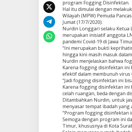
program Fogging Disinfektan.
D
Hal itu dimulai dengan melakuk
i
Wilayah (MPW) Pemuda Pancasil
s
i
Jumat (17/7/2020).
n
Nurdin Longgari selaku Ketua
f
merupakan inisiatif anggota L
e
pandemi Covid-19 di Jawa Timur
k
t
“Ini merupakan bukti keprihat
a
hingga kini masih masuk dalam 
n
Nurdin menjelaskan bahwa foggi
G
Karena fogging disinfektan ini
r
efektif dalam membunuh virus 
a
t
“Jadi fogging disinfektan ini bis
i
Karena fogging disinfektan ini
s
celah ruangan, beda dengan dis
Ditambahkan Nurdin, untuk jas
menyasar tempat ibadah yang a
“Program fogging disinfektan i
Semoga dengan program ini da
Timur, khususnya di Kota Surab