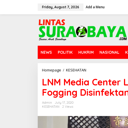
S
Add a Menu
k
Friday, August 7, 2026
i
p
t
o
c
o
n
t
NEWS
POLITIK
HUKRIM
NASIONAL
K
e
n
t
Homepage
/
KESEHATAN
L
N
LNM Media Center 
M
M
Fogging Disinfektan
e
d
i
Admin
July 17, 2020
a
KESEHATAN
2 Views
C
e
n
t