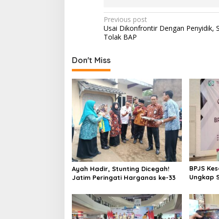
P
Previous post
Usai Dikonfrontir Dengan Penyidik, 
o
Tolak BAP
s
t
Don't Miss
n
a
v
i
g
a
t
BPJS Ke
i
Ayah Hadir, Stunting Dicegah!
Ungkap S
Jatim Peringati Harganas ke-33
o
Nonaktif
Katastro
n