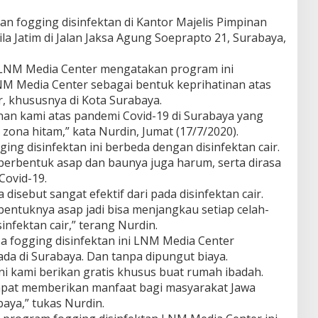
an fogging disinfektan di Kantor Majelis Pimpinan
a Jatim di Jalan Jaksa Agung Soeprapto 21, Surabaya,
 LNM Media Center mengatakan program ini
NM Media Center sebagai bentuk keprihatinan atas
, khususnya di Kota Surabaya.
inan kami atas pandemi Covid-19 di Surabaya yang
zona hitam,” kata Nurdin, Jumat (17/7/2020).
ng disinfektan ini berbeda dengan disinfektan cair.
 berbentuk asap dan baunya juga harum, serta dirasa
Covid-19.
a disebut sangat efektif dari pada disinfektan cair.
 bentuknya asap jadi bisa menjangkau setiap celah-
infektan cair,” terang Nurdin.
a fogging disinfektan ini LNM Media Center
da di Surabaya. Dan tanpa dipungut biaya.
ni kami berikan gratis khusus buat rumah ibadah.
pat memberikan manfaat bagi masyarakat Jawa
aya,” tukas Nurdin.