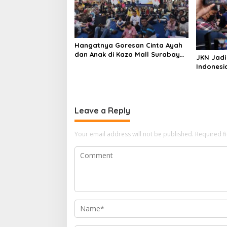
Hangatnya Goresan Cinta Ayah
dan Anak di Kaza Mall Surabaya
JKN Jadi
Perayaan Harganas Ke-33
Indonesi
Leave a Reply
Your email address will not be published.
Required f