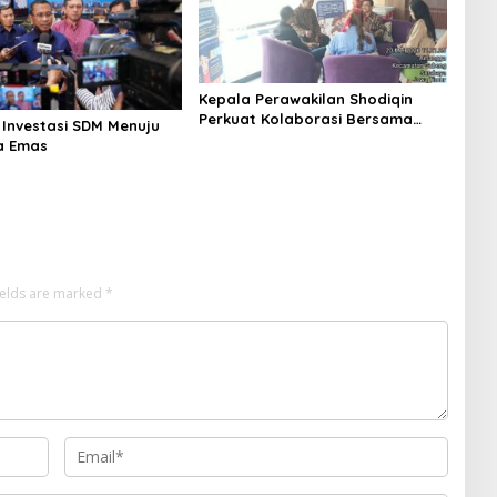
Kepala Perawakilan Shodiqin
Perkuat Kolaborasi Bersama
 Investasi SDM Menuju
Pers Dukung Program BKKBN
a Emas
Jatim
ields are marked
*