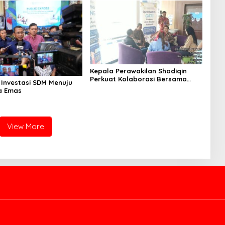
Kepala Perawakilan Shodiqin
Perkuat Kolaborasi Bersama
 Investasi SDM Menuju
Pers Dukung Program BKKBN
a Emas
Jatim
View More