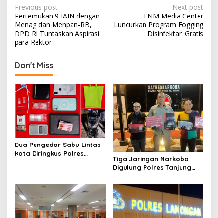
P
Previous post
Next post
Pertemukan 9 IAIN dengan
LNM Media Center
o
Menag dan Menpan-RB,
Luncurkan Program Fogging
s
DPD RI Tuntaskan Aspirasi
Disinfektan Gratis
para Rektor
t
n
Don't Miss
a
v
i
g
a
t
Dua Pengedar Sabu Lintas
Kota Diringkus Polres
i
Tiga Jaringan Narkoba
Gresik di Jalan Veteran
Digulung Polres Tanjung
o
Perak Empat Pengedar
n
Dibekuk