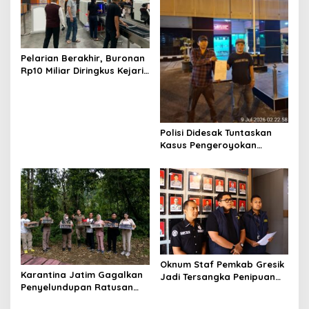
Pelarian Berakhir, Buronan
Rp10 Miliar Diringkus Kejari
Surabaya di Bali
Polisi Didesak Tuntaskan
Kasus Pengeroyokan
Jurnalis Investigasi BBM
Lamongan
Oknum Staf Pemkab Gresik
Karantina Jatim Gagalkan
Jadi Tersangka Penipuan
Penyelundupan Ratusan
Modus Kelulusan PPPK
Burung Liar Asal Bali di