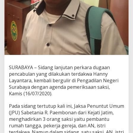
a
n
P
e
n
y
i
d
i
k
,
S
SURABAYA – Sidang lanjutan perkara dugaan
a
k
pencabulan yang dilakukan terdakwa Hanny
s
Layantara, kembali bergulir di Pengadilan Negeri
i
Surabaya dengan agenda pemeriksaan saksi,
T
Kamis (16/07/2020).
e
t
a
Pada sidang tertutup kali ini, Jaksa Penuntut Umum
p
(JPU) Sabetania R. Paembonan dari Kejati Jatim,
T
menghadirkan 3 orang saksi yaitu pembantu
o
rumah tangga, pekerja gereja, dan AN, istri
l
terdakwa. Namun dalam sidang, satu saksi, AN, istri
a