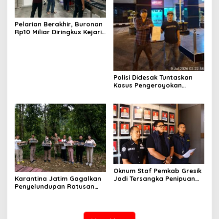
Pelarian Berakhir, Buronan
Rp10 Miliar Diringkus Kejari
Surabaya di Bali
Polisi Didesak Tuntaskan
Kasus Pengeroyokan
Jurnalis Investigasi BBM
Lamongan
Oknum Staf Pemkab Gresik
Karantina Jatim Gagalkan
Jadi Tersangka Penipuan
Penyelundupan Ratusan
Modus Kelulusan PPPK
Burung Liar Asal Bali di
Ketapang