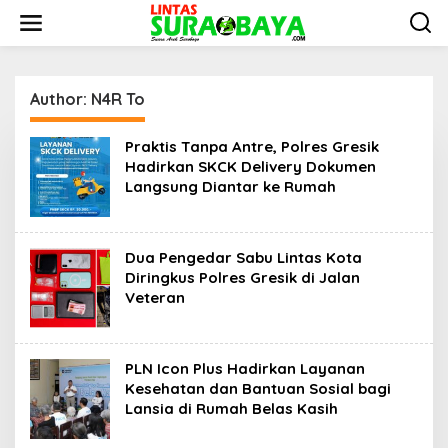
S
k
i
p
t
o
Author:
N4R To
c
o
Praktis Tanpa Antre, Polres Gresik
n
Hadirkan SKCK Delivery Dokumen
t
Langsung Diantar ke Rumah
e
n
t
Dua Pengedar Sabu Lintas Kota
Diringkus Polres Gresik di Jalan
Veteran
PLN Icon Plus Hadirkan Layanan
Kesehatan dan Bantuan Sosial bagi
Lansia di Rumah Belas Kasih