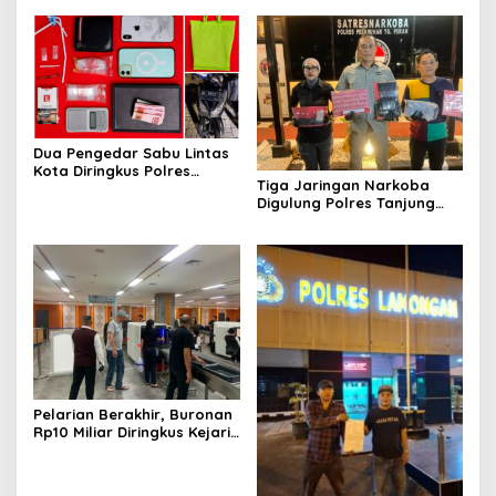
Dua Pengedar Sabu Lintas
Kota Diringkus Polres
Tiga Jaringan Narkoba
Gresik di Jalan Veteran
Digulung Polres Tanjung
Perak Empat Pengedar
Dibekuk
Pelarian Berakhir, Buronan
Rp10 Miliar Diringkus Kejari
Surabaya di Bali