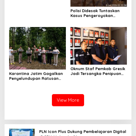
Polisi Didesak Tuntaskan
Kasus Pengeroyokan
Jurnalis Investigasi BBM
Lamongan
Oknum Staf Pemkab Gresik
Karantina Jatim Gagalkan
Jadi Tersangka Penipuan
Penyelundupan Ratusan
Modus Kelulusan PPPK
Burung Liar Asal Bali di
Ketapang
View More
PLN Icon Plus Dukung Pembelajaran Digital