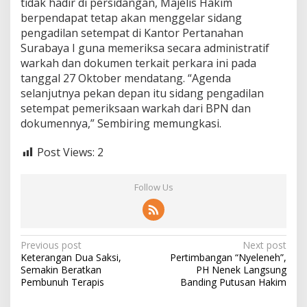
tidak hadir di persidangan, Majelis Hakim
berpendapat tetap akan menggelar sidang
pengadilan setempat di Kantor Pertanahan
Surabaya I guna memeriksa secara administratif
warkah dan dokumen terkait perkara ini pada
tanggal 27 Oktober mendatang. “Agenda
selanjutnya pekan depan itu sidang pengadilan
setempat pemeriksaan warkah dari BPN dan
dokumennya,” Sembiring memungkasi.
Post Views:
2
Follow Us
P
Previous post
Next post
Keterangan Dua Saksi,
Pertimbangan “Nyeleneh”,
o
Semakin Beratkan
PH Nenek Langsung
s
Pembunuh Terapis
Banding Putusan Hakim
t