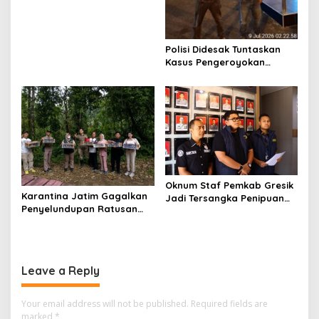
Polisi Didesak Tuntaskan
Kasus Pengeroyokan
Jurnalis Investigasi BBM
Lamongan
Oknum Staf Pemkab Gresik
Karantina Jatim Gagalkan
Jadi Tersangka Penipuan
Penyelundupan Ratusan
Modus Kelulusan PPPK
Burung Liar Asal Bali di
Ketapang
Leave a Reply
Your email address will not be published.
Required fields are
marked
*