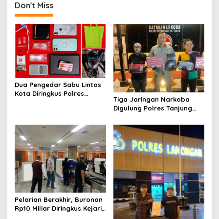
Don't Miss
n
a
v
i
g
a
Dua Pengedar Sabu Lintas
t
Kota Diringkus Polres
Tiga Jaringan Narkoba
Gresik di Jalan Veteran
i
Digulung Polres Tanjung
Perak Empat Pengedar
o
Dibekuk
n
Pelarian Berakhir, Buronan
Rp10 Miliar Diringkus Kejari
Surabaya di Bali