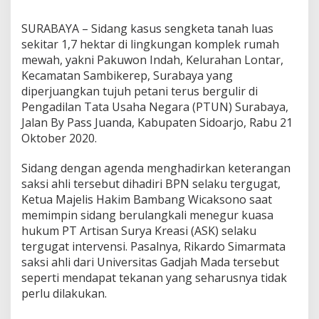
H
a
SURABAYA – Sidang kasus sengketa tanah luas
k
sekitar 1,7 hektar di lingkungan komplek rumah
i
mewah, yakni Pakuwon Indah, Kelurahan Lontar,
m
T
Kecamatan Sambikerep, Surabaya yang
e
diperjuangkan tujuh petani terus bergulir di
g
Pengadilan Tata Usaha Negara (PTUN) Surabaya,
u
Jalan By Pass Juanda, Kabupaten Sidoarjo, Rabu 21
r
Oktober 2020.
K
u
a
Sidang dengan agenda menghadirkan keterangan
s
saksi ahli tersebut dihadiri BPN selaku tergugat,
a
Ketua Majelis Hakim Bambang Wicaksono saat
H
memimpin sidang berulangkali menegur kuasa
u
k
hukum PT Artisan Surya Kreasi (ASK) selaku
u
tergugat intervensi. Pasalnya, Rikardo Simarmata
m
saksi ahli dari Universitas Gadjah Mada tersebut
P
seperti mendapat tekanan yang seharusnya tidak
T
.
perlu dilakukan.
A
S