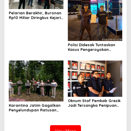
Pelarian Berakhir, Buronan
Rp10 Miliar Diringkus Kejari
Surabaya di Bali
Polisi Didesak Tuntaskan
Kasus Pengeroyokan
Jurnalis Investigasi BBM
Lamongan
Oknum Staf Pemkab Gresik
Karantina Jatim Gagalkan
Jadi Tersangka Penipuan
Penyelundupan Ratusan
Modus Kelulusan PPPK
Burung Liar Asal Bali di
Ketapang
View More