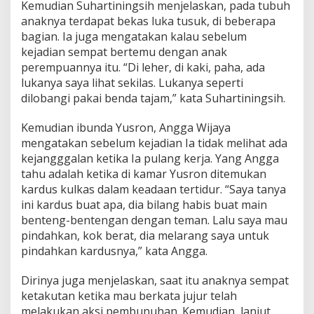
Kemudian Suhartiningsih menjelaskan, pada tubuh
a
anaknya terdapat bekas luka tusuk, di beberapa
p
i
bagian. Ia juga mengatakan kalau sebelum
s
kejadian sempat bertemu dengan anak
perempuannya itu. “Di leher, di kaki, paha, ada
lukanya saya lihat sekilas. Lukanya seperti
dilobangi pakai benda tajam,” kata Suhartiningsih.
Kemudian ibunda Yusron, Angga Wijaya
mengatakan sebelum kejadian Ia tidak melihat ada
kejangggalan ketika Ia pulang kerja. Yang Angga
tahu adalah ketika di kamar Yusron ditemukan
kardus kulkas dalam keadaan tertidur. “Saya tanya
ini kardus buat apa, dia bilang habis buat main
benteng-bentengan dengan teman. Lalu saya mau
pindahkan, kok berat, dia melarang saya untuk
pindahkan kardusnya,” kata Angga.
Dirinya juga menjelaskan, saat itu anaknya sempat
ketakutan ketika mau berkata jujur telah
melakukan aksi pembunuhan. Kemudian, lanjut