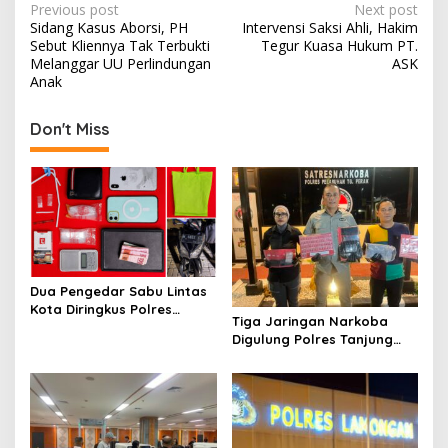
P
Previous post
Next post
Sidang Kasus Aborsi, PH
Intervensi Saksi Ahli, Hakim
o
Sebut Kliennya Tak Terbukti
Tegur Kuasa Hukum PT.
s
Melanggar UU Perlindungan
ASK
Anak
t
n
Don't Miss
a
v
i
g
a
t
Dua Pengedar Sabu Lintas
Kota Diringkus Polres
i
Tiga Jaringan Narkoba
Gresik di Jalan Veteran
Digulung Polres Tanjung
o
Perak Empat Pengedar
n
Dibekuk