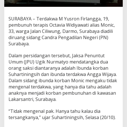
e
m
a
SURABAYA – Terdakwa M Yusron Firlangga, 19,
k
i
pembunuh terapis Octavia Widiyawati alias Monic,
n
33, warga Jalan Ciliwung, Darmo, Surabaya diadili
B
diruang sidang Candra Pengadilan Negeri (PN)
e
Surabaya.
r
a
t
Dalam persidangan tersebut, Jaksa Penuntut
k
Umum (JPU) Ugik Nurmatyo mendatangka dua
a
orang saksi diantaranya adalah Ibunda korban
n
Suhartiningsih dan ibunda terdakwa Angga Wijaya.
P
e
Dalam sidang ibunda korban Monic mengaku tidak
m
mengenal terdakwa, yang hanya dia tahu adalah
b
anaknya menjadi korban pembunuhan di kawasan
u
Lakarsantri, Surabaya.
n
u
h
“Tidak mengenal pak. Hanya tahu kalau dia
T
tersangkanya,” ujar Suhartiningsih, Selasa (20/10).
e
r