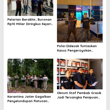
Pelarian Berakhir, Buronan
Rp10 Miliar Diringkus Kejari
Surabaya di Bali
Polisi Didesak Tuntaskan
Kasus Pengeroyokan
Jurnalis Investigasi BBM
Lamongan
Oknum Staf Pemkab Gresik
Karantina Jatim Gagalkan
Jadi Tersangka Penipuan
Penyelundupan Ratusan
Modus Kelulusan PPPK
Burung Liar Asal Bali di
Ketapang