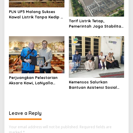
PLN UP3 Malang Sukses
Kawal Listrik Tanpa Kedip di
Tarif Listrik Tetap,
Kunker Presiden
Pemerintah Jaga Stabilitas
Ekonomi Kuartal III 2026
Perjuangkan Pelestarian
Kemensos Salurkan
Aksara Kawi, LaNyalla
Bantuan Asistensi Sosial
Temui Fadli Zon
untuk Rehabilitasi Narkoba
di LRPPN-BI Surabaya
Leave a Reply
Your email address will not be published.
Required fields are
marked
*