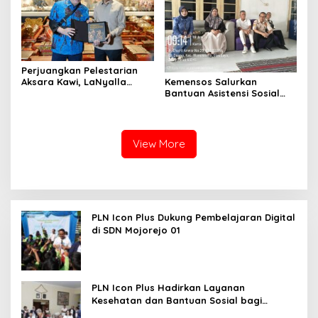
Perjuangkan Pelestarian
Kemensos Salurkan
Aksara Kawi, LaNyalla
Bantuan Asistensi Sosial
Temui Fadli Zon
untuk Rehabilitasi Narkoba
di LRPPN-BI Surabaya
View More
PLN Icon Plus Dukung Pembelajaran Digital
di SDN Mojorejo 01
PLN Icon Plus Hadirkan Layanan
Kesehatan dan Bantuan Sosial bagi
Lansia