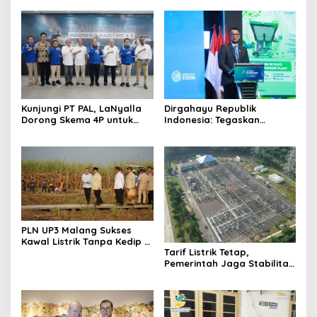
Kunjungi PT PAL, LaNyalla
Dirgahayu Republik
Dorong Skema 4P untuk
Indonesia: Tegaskan
Wujudkan TKDN Maritim
Komitmen PLN Bangun
Nasional
Ekosistem Hidrogen
Nasional
PLN UP3 Malang Sukses
Kawal Listrik Tanpa Kedip di
Tarif Listrik Tetap,
Kunker Presiden
Pemerintah Jaga Stabilitas
Ekonomi Kuartal III 2026