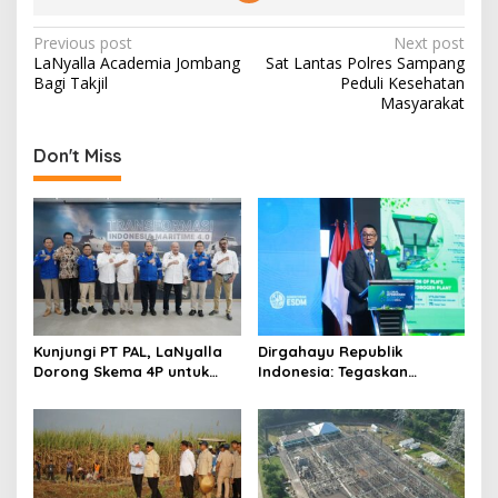
P
Previous post
Next post
LaNyalla Academia Jombang
Sat Lantas Polres Sampang
o
Bagi Takjil
Peduli Kesehatan
s
Masyarakat
t
Don't Miss
n
a
v
i
g
a
t
Kunjungi PT PAL, LaNyalla
Dirgahayu Republik
Dorong Skema 4P untuk
Indonesia: Tegaskan
i
Wujudkan TKDN Maritim
Komitmen PLN Bangun
Nasional
Ekosistem Hidrogen
o
Nasional
n