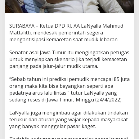
i
n
t
a
SURABAYA – Ketua DPD RI, AA LaNyalla Mahmud
h
A
Mattalitti, mendesak pemerintah segera
n
mengantisipasi kemacetan saat mudik lebaran.
t
i
Senator asal Jawa Timur itu mengingatkan petugas
s
untuk menyiapkan skenario jika terjadi kemacetan
i
p
panjang pada jalur-jalur mudik utama.
a
s
“Sebab tahun ini prediksi pemudik mencapai 85 juta
i
orang maka kita bisa bayangkan seperti apa
K
padatnya arus lalu lintas,” tutur LaNyalla yang
e
m
sedang reses di Jawa Timur, Minggu (24/4/2022).
a
c
LaNyalla juga mengimbau agar dilakukan tindakan
e
terukur dan aturan yang wajar kepada masyarakat
t
yang banyak menggelar pasar kaget.
a
n
S