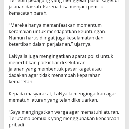
Terlebih pedagang yang menggelar pasar kaget di
a
jalanan daerah. Karena bisa menjadi pemicu
a
kemacetan parah.
t
M
“Mereka hanya memanfaatkan momentum
u
d
keramaian untuk mendapatkan keuntungan.
i
Namun harus diingat juga keselamatan dan
k
ketertiban dalam perjalanan,” ujarnya.
LaNyalla juga mengingatkan aparat polisi untuk
menertibkan parkir liar di sekitaran
jalanan yang membentuk pasar kaget atau
dadakan agar tidak menambah keparahan
kemacetan.
Kepada masyarakat, LaNyalla mengingatkan agar
mematuhi aturan yang telah dikeluarkan.
“Saya mengingatkan warga agar mematuhi aturan.
Terutama pemudik yang menggunakan kendaraan
pribadi