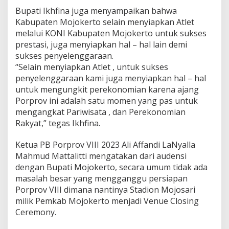
e
Bupati Ikhfina juga menyampaikan bahwa
n
Kabupaten Mojokerto selain menyiapkan Atlet
g
melalui KONI Kabupaten Mojokerto untuk sukses
g
prestasi, juga menyiapkan hal – hal lain demi
e
l
sukses penyelenggaraan.
a
“Selain menyiapkan Atlet , untuk sukses
r
penyelenggaraan kami juga menyiapkan hal – hal
untuk mengungkit perekonomian karena ajang
Porprov ini adalah satu momen yang pas untuk
mengangkat Pariwisata , dan Perekonomian
Rakyat,” tegas Ikhfina.
Ketua PB Porprov VIII 2023 Ali Affandi LaNyalla
Mahmud Mattalitti mengatakan dari audensi
dengan Bupati Mojokerto, secara umum tidak ada
masalah besar yang mengganggu persiapan
Porprov VIII dimana nantinya Stadion Mojosari
milik Pemkab Mojokerto menjadi Venue Closing
Ceremony.