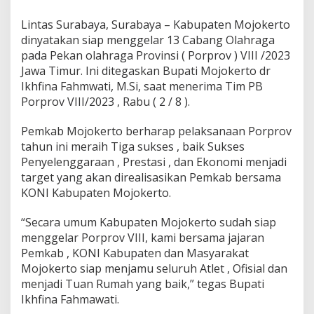
3
,
Lintas Surabaya, Surabaya – Kabupaten Mojokerto
K
dinyatakan siap menggelar 13 Cabang Olahraga
a
pada Pekan olahraga Provinsi ( Porprov ) VIII /2023
b
Jawa Timur. Ini ditegaskan Bupati Mojokerto dr
u
p
Ikhfina Fahmwati, M.Si, saat menerima Tim PB
a
Porprov VIII/2023 , Rabu ( 2 / 8 ).
t
e
Pemkab Mojokerto berharap pelaksanaan Porprov
n
tahun ini meraih Tiga sukses , baik Sukses
M
o
Penyelenggaraan , Prestasi , dan Ekonomi menjadi
j
target yang akan direalisasikan Pemkab bersama
o
KONI Kabupaten Mojokerto.
k
e
“Secara umum Kabupaten Mojokerto sudah siap
r
t
menggelar Porprov VIII, kami bersama jajaran
o
Pemkab , KONI Kabupaten dan Masyarakat
S
Mojokerto siap menjamu seluruh Atlet , Ofisial dan
i
menjadi Tuan Rumah yang baik,” tegas Bupati
a
Ikhfina Fahmawati.
p
M