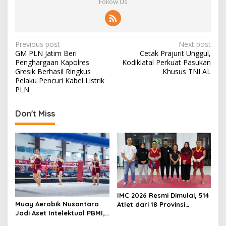
Follow Us
P
Previous post
Next post
GM PLN Jatim Beri
Cetak Prajurit Unggul,
o
Penghargaan Kapolres
Kodiklatal Perkuat Pasukan
s
Gresik Berhasil Ringkus
Khusus TNI AL
Pelaku Pencuri Kabel Listrik
t
PLN
n
Don't Miss
a
v
i
g
a
t
IMC 2026 Resmi Dimulai, 514
i
Muay Aerobik Nusantara
Atlet dari 18 Provinsi
o
Jadi Aset Intelektual PBMI,
Ramaikan Kejurnas
Pencipta Serahkan Hak
Muaythai Indonesia