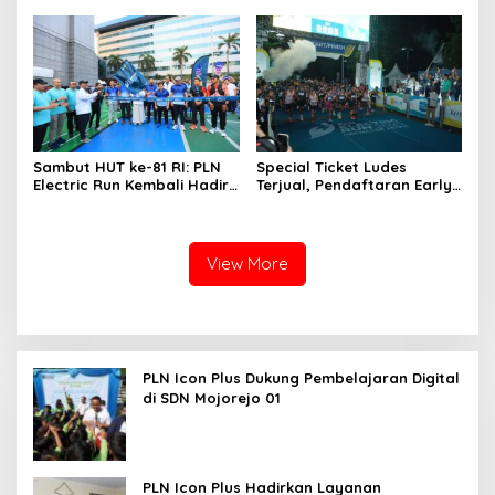
Hadir di Jakarta
Sambut HUT ke-81 RI: PLN
Special Ticket Ludes
Electric Run Kembali Hadir,
Terjual, Pendaftaran Early
Dorong Kampanye Hidup
Bird PLN Electric Run 2026
Sehat
Dibuka Besok
View More
PLN Icon Plus Dukung Pembelajaran Digital
di SDN Mojorejo 01
PLN Icon Plus Hadirkan Layanan