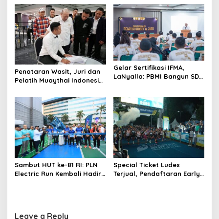
n
Cipta untuk Kemajuan
Muaythai Indonesia
Gelar Sertifikasi IFMA,
Penataran Wasit, Juri dan
LaNyalla: PBMI Bangun SDM
Pelatih Muaythai Indonesia
Muaythai Berstandar Dunia
Dibuka, Empat Tenaga IFMA
Hadir di Jakarta
Sambut HUT ke-81 RI: PLN
Special Ticket Ludes
Electric Run Kembali Hadir,
Terjual, Pendaftaran Early
Dorong Kampanye Hidup
Bird PLN Electric Run 2026
Sehat
Dibuka Besok
Leave a Reply