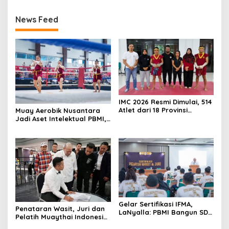
News Feed
IMC 2026 Resmi Dimulai, 514
Atlet dari 18 Provinsi
Muay Aerobik Nusantara
Ramaikan Kejurnas
Jadi Aset Intelektual PBMI,
Muaythai Indonesia
Pencipta Serahkan Hak
Cipta untuk Kemajuan
Muaythai Indonesia
Gelar Sertifikasi IFMA,
Penataran Wasit, Juri dan
LaNyalla: PBMI Bangun SDM
Pelatih Muaythai Indonesia
Muaythai Berstandar Dunia
Dibuka, Empat Tenaga IFMA