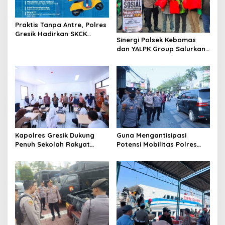
g
a
Praktis Tanpa Antre, Polres
t
Gresik Hadirkan SKCK
Sinergi Polsek Kebomas
Delivery Dokumen
i
dan YALPK Group Salurkan
Langsung Diantar ke
Sembako serta BBM Gratis
o
Rumah
untuk Ojol di Gresik
n
Kapolres Gresik Dukung
Guna Mengantisipasi
Penuh Sekolah Rakyat
Potensi Mobilitas Polres
Terintegrasi 1 untuk Perluas
Gresik Perketat
Akses Pendidikan
Pengamanan
Berkualitas