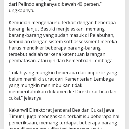
dari Pelindo angkanya dibawah 40 persen,”
i
d
ungkapnya.
a
k
Kemudian mengenai isu terkait dengan beberapa
P
barang, lanjut Basuki menjelaskan, memang
e
barang-barang yang sudah masuk di Pelabuhan,
l
a
kemudian dengan sistem soft assessment mereka
b
harus mendikler beberapa barang-barang
u
tersebut adalah terkena ketentuan larangan
h
pembatasan, atau ijin dari Kementrian Lembaga.
a
n
P
“Inilah yang mungkin beberapa dari importir yang
e
belum memiliki surat dari Kementerian Lembaga
r
yang mungkin menimbulkan tidak
i
memberitahukan dokumen ke Direktorat bea dan
k
cukai,” jelasnya.
e
m
a
Kakanwil Direktorat Jenderal Bea dan Cukai Jawa
s
Timur I, juga menegaskan. terkait isu beberapa hal
pemeriksaan, memang terdapat beberapa barang