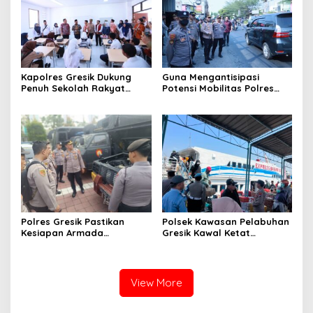
Kapolres Gresik Dukung
Guna Mengantisipasi
Penuh Sekolah Rakyat
Potensi Mobilitas Polres
Terintegrasi 1 untuk Perluas
Gresik Perketat
Akses Pendidikan
Pengamanan
Berkualitas
Polres Gresik Pastikan
Polsek Kawasan Pelabuhan
Kesiapan Armada
Gresik Kawal Ketat
Operasional Lewat
Kedatangan Ratusan
Supervisi Berkala Polda
Penumpang dari Bawean
Jatim
View More