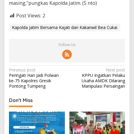
masing,”pungkas Kapolda Jatim. (S nto)
Post Views:
2
Kapolda Jatim Bersama Kajati dan Kakanwil Bea Cukai
Follow Us
P
Previous post
Next post
Peringati Hari Jadi Polwan
KPPU Ingatkan Pelaku
o
ke-75 Kapolres Gresik
Usaha AMDK Dilarang
s
Pontong Tumpeng
Manipulasi Persaingan
t
Don't Miss
n
a
v
i