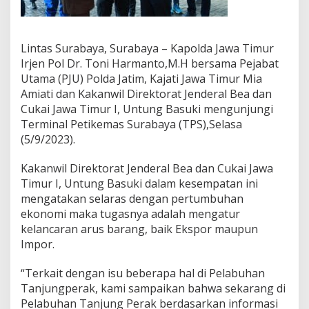
a
j
a
t
Lintas Surabaya, Surabaya – Kapolda Jawa Timur
i
Irjen Pol Dr. Toni Harmanto,M.H bersama Pejabat
d
Utama (PJU) Polda Jatim, Kajati Jawa Timur Mia
a
Amiati dan Kakanwil Direktorat Jenderal Bea dan
n
Cukai Jawa Timur I, Untung Basuki mengunjungi
K
a
Terminal Petikemas Surabaya (TPS),Selasa
k
(5/9/2023).
a
n
Kakanwil Direktorat Jenderal Bea dan Cukai Jawa
w
Timur I, Untung Basuki dalam kesempatan ini
i
l
mengatakan selaras dengan pertumbuhan
B
ekonomi maka tugasnya adalah mengatur
e
kelancaran arus barang, baik Ekspor maupun
a
Impor.
C
u
k
“Terkait dengan isu beberapa hal di Pelabuhan
a
Tanjungperak, kami sampaikan bahwa sekarang di
i
Pelabuhan Tanjung Perak berdasarkan informasi
S