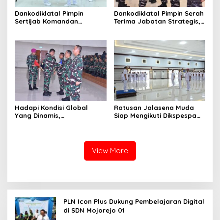
Dankodiklatal Pimpin
Dankodiklatal Pimpin Serah
Sertijab Komandan
Terima Jabatan Strategis,
Puslatmar Kodiklatal
Tiga Pejabat Utama
Berganti
Hadapi Kondisi Global
Ratusan Jalasena Muda
Yang Dinamis,
Siap Mengikuti Dikspespa
Dankodiklatal Buka
TNI AL 2025
Latsunaslat TA. 2025
View More
PLN Icon Plus Dukung Pembelajaran Digital
di SDN Mojorejo 01