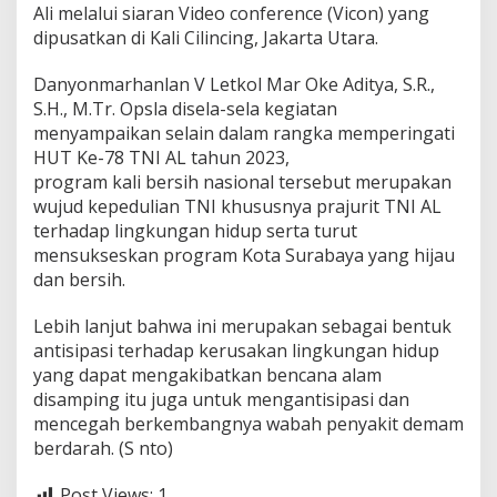
Ali melalui siaran Video conference (Vicon) yang
l
dipusatkan di Kali Cilincing, Jakarta Utara.
i
B
e
Danyonmarhanlan V Letkol Mar Oke Aditya, S.R.,
r
S.H., M.Tr. Opsla disela-sela kegiatan
s
menyampaikan selain dalam rangka memperingati
i
HUT Ke-78 TNI AL tahun 2023,
h
N
program kali bersih nasional tersebut merupakan
a
wujud kepedulian TNI khususnya prajurit TNI AL
s
terhadap lingkungan hidup serta turut
i
mensukseskan program Kota Surabaya yang hijau
o
n
dan bersih.
a
l
Lebih lanjut bahwa ini merupakan sebagai bentuk
T
antisipasi terhadap kerusakan lingkungan hidup
A
yang dapat mengakibatkan bencana alam
.
2
disamping itu juga untuk mengantisipasi dan
0
mencegah berkembangnya wabah penyakit demam
2
berdarah. (S nto)
3
Post Views:
1