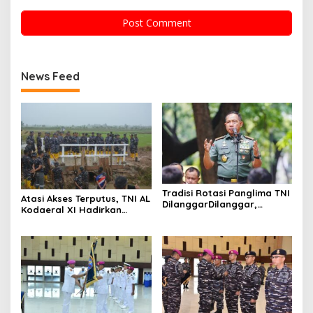
News Feed
Tradisi Rotasi Panglima TNI
Atasi Akses Terputus, TNI AL
DilanggarDilanggar,
Kodaeral XI Hadirkan
Dominasi AD Picu
Jembatan Demi Anak
Ketegangan Internal
Sekolah dan Warga Papua
Selatan