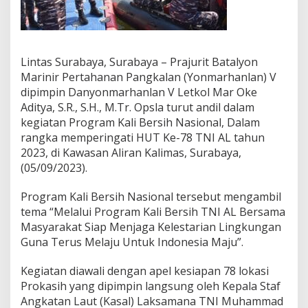
V
T
u
r
u
Lintas Surabaya, Surabaya – Prajurit Batalyon
t
Marinir Pertahanan Pangkalan (Yonmarhanlan) V
A
dipimpin Danyonmarhanlan V Letkol Mar Oke
n
Aditya, S.R., S.H., M.Tr. Opsla turut andil dalam
d
i
kegiatan Program Kali Bersih Nasional, Dalam
l
rangka memperingati HUT Ke-78 TNI AL tahun
D
2023, di Kawasan Aliran Kalimas, Surabaya,
a
(05/09/2023).
l
a
m
Program Kali Bersih Nasional tersebut mengambil
P
tema “Melalui Program Kali Bersih TNI AL Bersama
r
Masyarakat Siap Menjaga Kelestarian Lingkungan
o
Guna Terus Melaju Untuk Indonesia Maju”.
g
r
a
Kegiatan diawali dengan apel kesiapan 78 lokasi
m
Prokasih yang dipimpin langsung oleh Kepala Staf
K
Angkatan Laut (Kasal) Laksamana TNI Muhammad
a