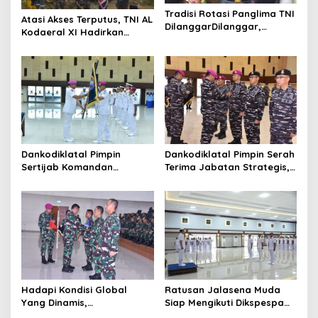
a
Tradisi Rotasi Panglima TNI
t
Atasi Akses Terputus, TNI AL
DilanggarDilanggar,
Kodaeral XI Hadirkan
i
Dominasi AD Picu
Jembatan Demi Anak
Ketegangan Internal
Sekolah dan Warga Papua
o
Selatan
n
Dankodiklatal Pimpin
Dankodiklatal Pimpin Serah
Sertijab Komandan
Terima Jabatan Strategis,
Puslatmar Kodiklatal
Tiga Pejabat Utama
Berganti
Hadapi Kondisi Global
Ratusan Jalasena Muda
Yang Dinamis,
Siap Mengikuti Dikspespa
Dankodiklatal Buka
TNI AL 2025