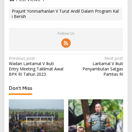
Prajurit Yonmarhanlan V Turut Andil Dalam Program Kal
i Bersih
Follow Us
P
Previous post
Next post
Wadan Lantamal V Ikuti
Lantamal V Ikuti
o
Entry Meeting Taklimat Awal
Penyambutan Satgas
s
BPK RI Tahun 2023
Pamtas RI
t
Don't Miss
n
a
v
i
g