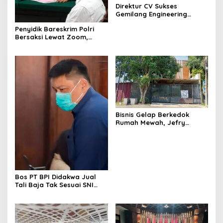
Direktur CV Sukses
Gemilang Engineering
Sugianto Dituntut 2 Tahun 8
Penyidik Bareskrim Polri
Bulan Kasus Penipuan
Bersaksi Lewat Zoom,
Rp440 Juta
Sidang Lanjutan Kosmetik
Ilegal Terdakwa Jefry
Bisnis Gelap Berkedok
Rumah Mewah, Jefry
Terdakwa Kosmetik Ilegal
Tetap Melenggang Bebas
Bos PT BPI Didakwa Jual
Tali Baja Tak Sesuai SNI
Tanpa Rompi Tahanan