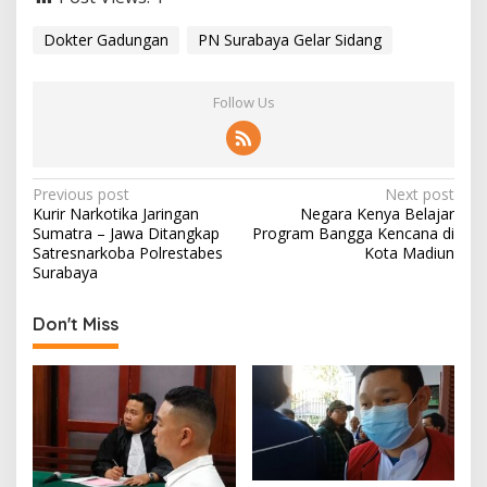
Dokter Gadungan
PN Surabaya Gelar Sidang
Follow Us
P
Previous post
Next post
Kurir Narkotika Jaringan
Negara Kenya Belajar
o
Sumatra – Jawa Ditangkap
Program Bangga Kencana di
s
Satresnarkoba Polrestabes
Kota Madiun
Surabaya
t
n
Don't Miss
a
v
i
g
a