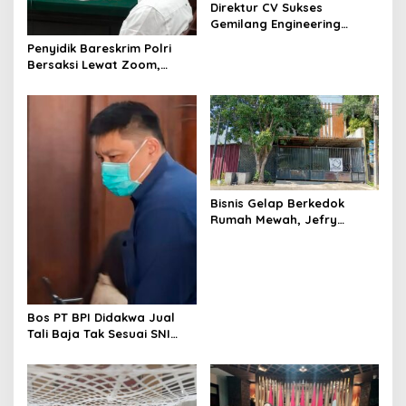
t
Direktur CV Sukses
Gemilang Engineering
i
Sugianto Dituntut 2 Tahun 8
Penyidik Bareskrim Polri
Bulan Kasus Penipuan
o
Bersaksi Lewat Zoom,
Rp440 Juta
Sidang Lanjutan Kosmetik
n
Ilegal Terdakwa Jefry
Bisnis Gelap Berkedok
Rumah Mewah, Jefry
Terdakwa Kosmetik Ilegal
Tetap Melenggang Bebas
Bos PT BPI Didakwa Jual
Tali Baja Tak Sesuai SNI
Tanpa Rompi Tahanan