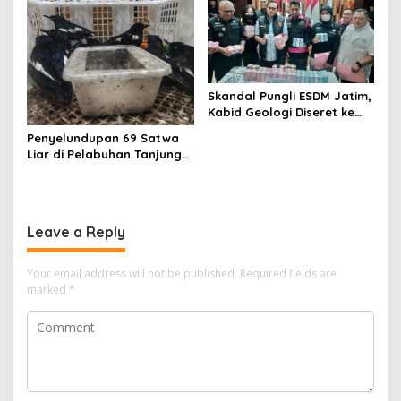
Skandal Pungli ESDM Jatim,
Kabid Geologi Diseret ke
Rutan
Penyelundupan 69 Satwa
Liar di Pelabuhan Tanjung
Perak Digagalkan
Karantina Jatim
Leave a Reply
Your email address will not be published.
Required fields are
marked
*