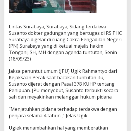
g
D
o
k
t
Lintas Surabaya, Surabaya, Sidang terdakwa
e
Susanto dokter gadungan yang bertugas di RS PHC
r
Surabaya digelar di ruang Cakra Pengadilan Negeri
G
(PN) Surabaya yang di ketuai majelis hakim
a
d
Tongani, SH, MH dengan agenda tuntutan, Senin
u
(18/09/23)
n
g
Jaksa penuntut umum (JPU) Ugik Rahmantyo dari
a
Kejaksaan Perak saat bacakan tuntutan itu,
n
Susanto dijerat dengan Pasal 378 KUHP tentang
Penipuan. JPU menyebut, Susanto terbukti secara
sah dan meyakinkan melanggar hukum pidana.
“Menjatuhkan pidana terhadap terdakwa dengan
penjara selama 4 tahun ,” Jelas Ugik
Ugiek menambahkan hal yang memberatkan