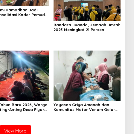
hmi Ramadhan Jadi
nsolidasi Kader Pemuda
a Surabaya
Bandara Juanda, Jemaah Umrah
2025 Meningkat 21 Persen
ahun Baru 2026, Warga
Yayasan Griya Amanah dan
ting-Anting Desa Piyak
Komunitas Motor Venom Gelar
tighosah Kebersamaan
Sunat Massal Gratis untuk 73
Anak Dhuafa
View More