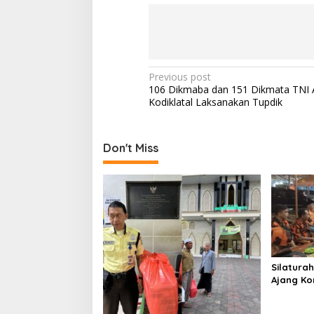
P
Previous post
106 Dikmaba dan 151 Dikmata TNI A
o
Kodiklatal Laksanakan Tupdik
s
t
Don't Miss
n
a
v
i
g
a
Silatura
t
Ajang Ko
i
Pancasil