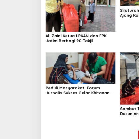
Silatura
Ajang Ko
Pancasil
Ali Zaini Ketua LPKAN dan FPK
Jatim Berbagi 90 Takjil
Peduli Masyarakat, Forum
Jurnalis Sukses Gelar Khitanan
Massal
Sambut T
Dusun An
Gelar Is