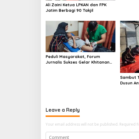
o
Ali Zaini Ketua LPKAN dan FPK
n
Jatim Berbagi 90 Takjil
Peduli Masyarakat, Forum
Jurnalis Sukses Gelar Khitanan
Massal
Sambut T
Dusun An
Gelar Is
Leave a Reply
Your email address will not be published.
Required f