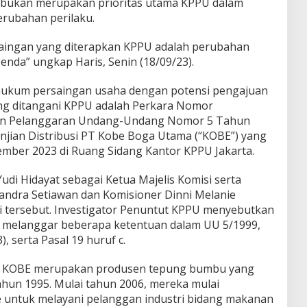
 bukan merupakan prioritas utama KPPU dalam
rubahan perilaku.
aingan yang diterapkan KPPU adalah perubahan
nda” ungkap Haris, Senin (18/09/23).
hukum persaingan usaha dengan potensi pengajuan
ng ditangani KPPU adalah Perkara Nomor
an Pelanggaran Undang-Undang Nomor 5 Tahun
anjian Distribusi PT Kobe Boga Utama (“KOBE”) yang
tember 2023 di Ruang Sidang Kantor KPPU Jakarta.
Yudi Hidayat sebagai Ketua Majelis Komisi serta
andra Setiawan dan Komisioner Dinni Melanie
i tersebut. Investigator Penuntut KPPU menyebutkan
a melanggar beberapa ketentuan dalam UU 5/1999,
3), serta Pasal 19 huruf c.
, KOBE merupakan produsen tepung bumbu yang
ahun 1995. Mulai tahun 2006, mereka mulai
ce untuk melayani pelanggan industri bidang makanan