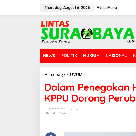
S
Add a Menu
k
Thursday, August 6, 2026
i
p
t
o
c
o
n
t
NEWS
POLITIK
HUKRIM
NASIONAL
K
e
n
t
Homepage
/
UMUM
D
a
Dalam Penegakan 
l
a
KPPU Dorong Perub
m
P
e
September 19, 2023
n
UMUM
1 Views
e
g
a
k