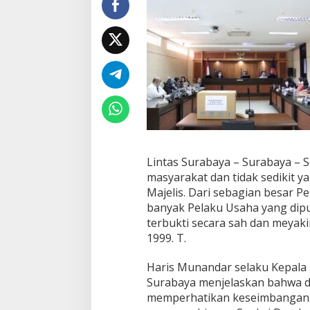
a
n
H
u
k
u
m
P
e
r
s
a
i
Lintas Surabaya – Surabaya – 
n
masyarakat dan tidak sedikit 
g
Majelis. Dari sebagian besar P
a
banyak Pelaku Usaha yang dip
n
U
terbukti secara sah dan mey
s
1999. T.
a
h
Haris Munandar selaku Kepala
a
Surabaya menjelaskan bahwa 
K
P
memperhatikan keseimbangan 
P