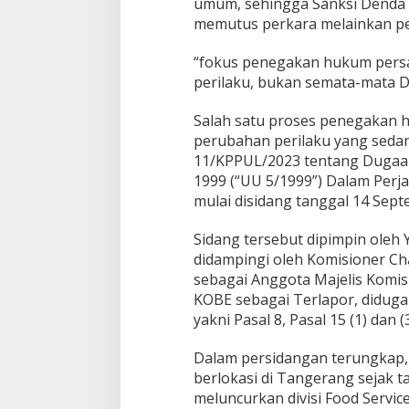
umum, sehingga Sanksi Denda
U
memutus perkara melainkan pe
D
o
“fokus penegakan hukum pers
r
o
perilaku, bukan semata-mata De
n
g
Salah satu proses penegakan 
P
perubahan perilaku yang seda
e
11/KPPUL/2023 tentang Duga
r
u
1999 (“UU 5/1999”) Dalam Perj
b
mulai disidang tanggal 14 Sep
a
h
Sidang tersebut dipimpin oleh 
a
didampingi oleh Komisioner Ch
n
P
sebagai Anggota Majelis Komis
e
KOBE sebagai Terlapor, didug
r
yakni Pasal 8, Pasal 15 (1) dan (
i
l
Dalam persidangan terungkap
a
k
berlokasi di Tangerang sejak t
u
meluncurkan divisi Food Servi