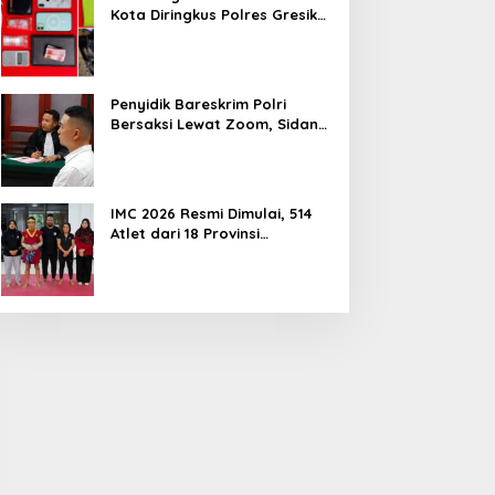
Kota Diringkus Polres Gresik
di Jalan Veteran
Penyidik Bareskrim Polri
Bersaksi Lewat Zoom, Sidang
Lanjutan Kosmetik Ilegal
Terdakwa Jefry
IMC 2026 Resmi Dimulai, 514
Atlet dari 18 Provinsi
Ramaikan Kejurnas Muaythai
Indonesia