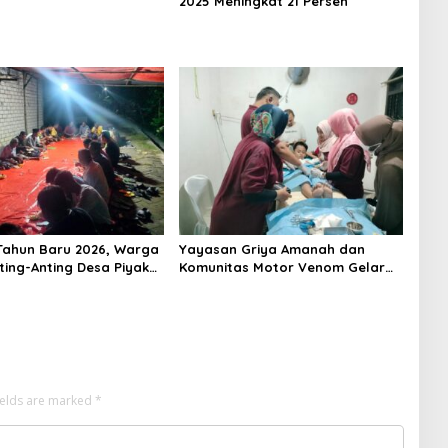
2025 Meningkat 21 Persen
ahun Baru 2026, Warga
Yayasan Griya Amanah dan
ting-Anting Desa Piyak
Komunitas Motor Venom Gelar
tighosah Kebersamaan
Sunat Massal Gratis untuk 73
Anak Dhuafa
ields are marked
*