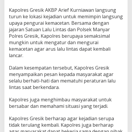
i
Kapolres Gresik AKBP Arief Kurniawan langsung
J
a
turun ke lokasi kejadian untuk memimpin langsung
l
upaya pengurai kemacetan. Bersama dengan
a
jajaran Satuan Lalu Lintas dan Polsek Manyar
n
Polres Gresik, Kapolres berupaya semaksimal
R
a
mungkin untuk mengatur dan mengurai
y
kemacetan agar arus lalu lintas dapat kembali
a
lancar.
M
a
Dalam kesempatan tersebut, Kapolres Gresik
n
y
menyampaikan pesan kepada masyarakat agar
a
selalu berhati-hati dan mematuhi peraturan lalu
r
lintas saat berkendara.
Kapolres juga menghimbau masyarakat untuk
bersabar dan memahami situasi yang terjadi.
Kapolres Gresik berharap agar kejadian serupa
tidak terulang kembali. Kapolres juga berharap
agar masyarakat dapat bekerja sama dengan pihak