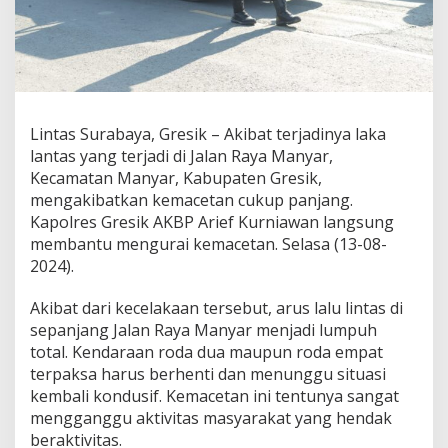
n
g
B
a
n
t
u
Lintas Surabaya, Gresik – Akibat terjadinya laka
M
lantas yang terjadi di Jalan Raya Manyar,
e
n
Kecamatan Manyar, Kabupaten Gresik,
g
mengakibatkan kemacetan cukup panjang.
u
Kapolres Gresik AKBP Arief Kurniawan langsung
r
membantu mengurai kemacetan. Selasa (13-08-
a
2024).
i
K
e
Akibat dari kecelakaan tersebut, arus lalu lintas di
m
sepanjang Jalan Raya Manyar menjadi lumpuh
a
total. Kendaraan roda dua maupun roda empat
c
terpaksa harus berhenti dan menunggu situasi
e
t
kembali kondusif. Kemacetan ini tentunya sangat
a
mengganggu aktivitas masyarakat yang hendak
n
beraktivitas.
d