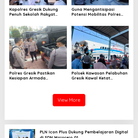
Kapolres Gresik Dukung
Guna Mengantisipasi
Penuh Sekolah Rakyat
Potensi Mobilitas Polres
Terintegrasi 1 untuk Perluas
Gresik Perketat
Akses Pendidikan
Pengamanan
Berkualitas
Polres Gresik Pastikan
Polsek Kawasan Pelabuhan
Kesiapan Armada
Gresik Kawal Ketat
Operasional Lewat
Kedatangan Ratusan
Supervisi Berkala Polda
Penumpang dari Bawean
Jatim
View More
PLN Icon Plus Dukung Pembelajaran Digital
di SDN Mojorejo 01