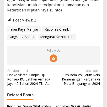
kepolisian untuk menciptakan keamanan dan
ketertiban di jalan raya. (S nto)
Post Views:
2
Jalan Raya Manyar
Kapolres Gresik
langsung Bantu
Mengurai Kemacetan
Follow Us
P
Previous post
Next post
Dankodiklatal Pimpin Uji
Tim Bola Voli Jatim Raih
o
Konsep RO Latihan Armada
Kemenangan Perdana di
s
Jaya 42 Tahun 2024 TNI AL
Piala Bhayangkari 2024
t
Related Posts
n
a
Kapolres Gresik Silaturahmi
Kapolres Gresik Hadiri