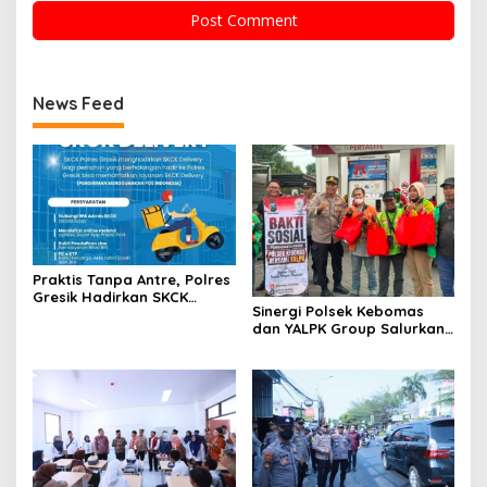
News Feed
Praktis Tanpa Antre, Polres
Gresik Hadirkan SKCK
Sinergi Polsek Kebomas
Delivery Dokumen
dan YALPK Group Salurkan
Langsung Diantar ke
Sembako serta BBM Gratis
Rumah
untuk Ojol di Gresik