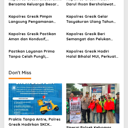
v
Bersama Keluarga Besar
Darul Ihsan Bersholawat
PP Polri
dan Halal Bihalal
i
Kapolres Gresik Pimpin
Kapolres Gresik Gelar
g
Langsung Pengamanan
Tasyakuran Ulang Tahun
ASEAN U-17 Boys
Personel
a
Championship 2026
Kapolres Gresik Pastikan
Kapolres Gresik Beri
t
Aman dan Kondusif,
Semangat dan Pelukan
i
Diresmikan Pasar Rakyat
Hangat untuk Anak-anak
Sidayu
Istimewa
Pastikan Layanan Prima
Kapolres Gresik Hadiri
o
Tanpa Celah Pungli,
Halal Bihalal MUI, Perkuat
n
Kapolres Gresik Sidak Titik
Kolaborasi dengan Ulama
Pelayanan Masyarakat
Don't Miss
Praktis Tanpa Antre, Polres
Gresik Hadirkan SKCK
Sinergi Polsek Kebomas