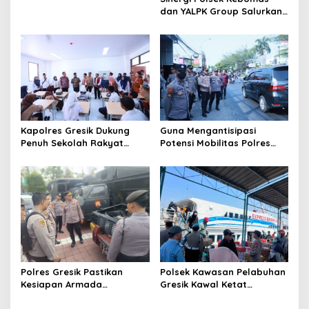
Delivery Dokumen
dan YALPK Group Salurkan
Langsung Diantar ke
Sembako serta BBM Gratis
Rumah
untuk Ojol di Gresik
Kapolres Gresik Dukung
Guna Mengantisipasi
Penuh Sekolah Rakyat
Potensi Mobilitas Polres
Terintegrasi 1 untuk Perluas
Gresik Perketat
Akses Pendidikan
Pengamanan
Berkualitas
Polres Gresik Pastikan
Polsek Kawasan Pelabuhan
Kesiapan Armada
Gresik Kawal Ketat
Operasional Lewat
Kedatangan Ratusan