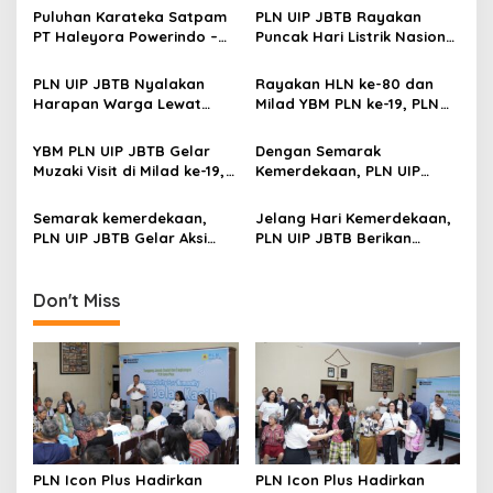
v
Puluhan Karateka Satpam
PLN UIP JBTB Rayakan
PT Haleyora Powerindo –
Puncak Hari Listrik Nasional
i
PLN UIP JBTB Lulus Ujian
ke-80 dengan Semangat
g
Tingkat Sabuk Kuning
Hijau dan Kepedulian Sosial
PLN UIP JBTB Nyalakan
Rayakan HLN ke-80 dan
Harapan Warga Lewat
Milad YBM PLN ke-19, PLN
a
Program “Light Up The
UIP JBTB Hidupkan
t
Dream
Semangat Kepedulian
YBM PLN UIP JBTB Gelar
Dengan Semarak
Lewat Donor Darah
i
Muzaki Visit di Milad ke-19,
Kemerdekaan, PLN UIP
Dukung Pemberdayaan
JBTB Gelar Simulasi
o
Peternak Ayam di Karah
Tanggap Darurat Huru
Semarak kemerdekaan,
Jelang Hari Kemerdekaan,
n
Hara dan Teror Bom di
PLN UIP JBTB Gelar Aksi
PLN UIP JBTB Berikan
Komplek Ketintang
Donor Darah, Wujud Sinergi
Bantuan Pelatihan
dan Kepedulian Sosial
Digitalisasi Batik di SDN
kepada Sesama
Tunjungsekar 1 Malang
Don't Miss
PLN Icon Plus Hadirkan
PLN Icon Plus Hadirkan