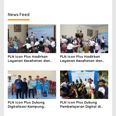
News Feed
PLN Icon Plus Hadirkan
PLN Icon Plus Hadirkan
Layanan Kesehatan dan
Layanan Kesehatan dan
Bantuan Sosial bagi Lansia
Bantuan Sosial bagi Lansia
di Rumah Belas Kasih
PLN Icon Plus Dukung
PLN Icon Plus Dukung
Digitalisasi Kampung
Pembelajaran Digital di
Nelayan melalui Internet
SDN Mojorejo 01
Gratis di Desa Nelayan