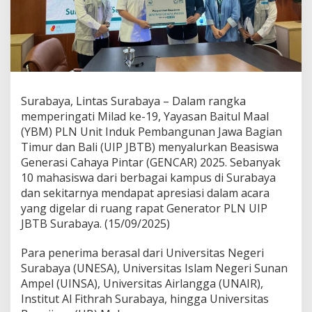
J
B
T
B
T
e
r
a
Surabaya, Lintas Surabaya – Dalam rangka
n
memperingati Milad ke-19, Yayasan Baitul Maal
g
(YBM) PLN Unit Induk Pembangunan Jawa Bagian
i
Timur dan Bali (UIP JBTB) menyalurkan Beasiswa
N
e
Generasi Cahaya Pintar (GENCAR) 2025. Sebanyak
g
10 mahasiswa dari berbagai kampus di Surabaya
e
dan sekitarnya mendapat apresiasi dalam acara
r
yang digelar di ruang rapat Generator PLN UIP
i
L
JBTB Surabaya. (15/09/2025)
e
w
Para penerima berasal dari Universitas Negeri
a
Surabaya (UNESA), Universitas Islam Negeri Sunan
t
Ampel (UINSA), Universitas Airlangga (UNAIR),
B
e
Institut Al Fithrah Surabaya, hingga Universitas
a