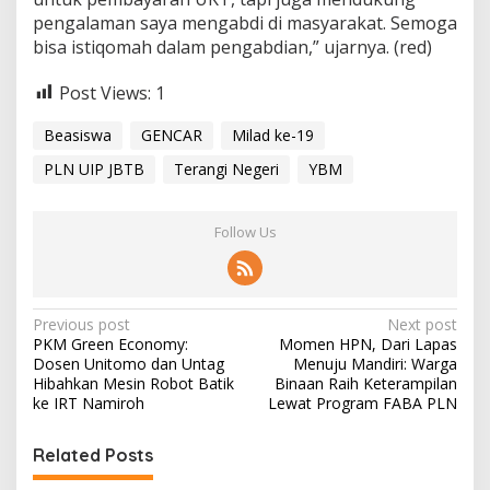
pengalaman saya mengabdi di masyarakat. Semoga
bisa istiqomah dalam pengabdian,” ujarnya. (red)
Post Views:
1
Beasiswa
GENCAR
Milad ke-19
PLN UIP JBTB
Terangi Negeri
YBM
Follow Us
P
Previous post
Next post
PKM Green Economy:
Momen HPN, Dari Lapas
o
Dosen Unitomo dan Untag
Menuju Mandiri: Warga
s
Hibahkan Mesin Robot Batik
Binaan Raih Keterampilan
ke IRT Namiroh
Lewat Program FABA PLN
t
n
Related Posts
a