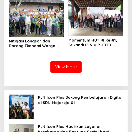
Rajatama
Momentum HUT RI Ke-81,
Mitigasi Longsor dan
Srikandi PLN UIP JBTB
Dorong Ekonomi Warga,
Perkuat Ketangguhan
PLN UIP JBTB Salurkan
Perempuan
Bantuan Konservasi 4.000
Pohon Aren Genjah
View More
PLN Icon Plus Dukung Pembelajaran Digital
di SDN Mojorejo 01
PLN Icon Plus Hadirkan Layanan
Kesehatan dan Bantuan Sosial bagi