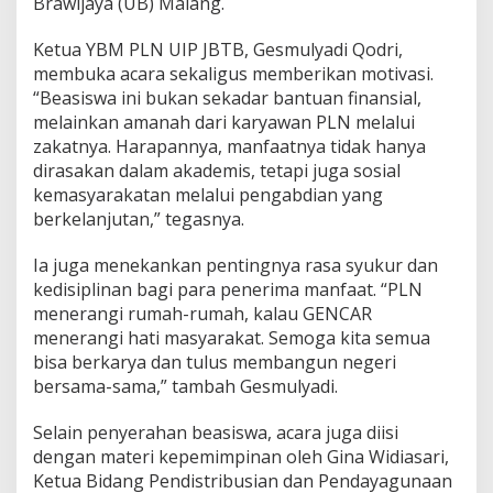
Brawijaya (UB) Malang.
s
i
Ketua YBM PLN UIP JBTB, Gesmulyadi Qodri,
s
membuka acara sekaligus memberikan motivasi.
w
a
“Beasiswa ini bukan sekadar bantuan finansial,
G
melainkan amanah dari karyawan PLN melalui
E
zakatnya. Harapannya, manfaatnya tidak hanya
N
dirasakan dalam akademis, tetapi juga sosial
C
kemasyarakatan melalui pengabdian yang
A
R
berkelanjutan,” tegasnya.
Ia juga menekankan pentingnya rasa syukur dan
kedisiplinan bagi para penerima manfaat. “PLN
menerangi rumah-rumah, kalau GENCAR
menerangi hati masyarakat. Semoga kita semua
bisa berkarya dan tulus membangun negeri
bersama-sama,” tambah Gesmulyadi.
Selain penyerahan beasiswa, acara juga diisi
dengan materi kepemimpinan oleh Gina Widiasari,
Ketua Bidang Pendistribusian dan Pendayagunaan