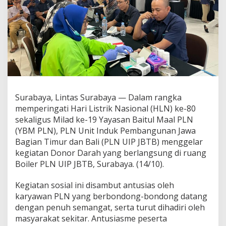
l
a
d
Y
B
M
P
L
N
k
Surabaya, Lintas Surabaya — Dalam rangka
e
-
memperingati Hari Listrik Nasional (HLN) ke-80
1
sekaligus Milad ke-19 Yayasan Baitul Maal PLN
9
(YBM PLN), PLN Unit Induk Pembangunan Jawa
,
Bagian Timur dan Bali (PLN UIP JBTB) menggelar
P
L
kegiatan Donor Darah yang berlangsung di ruang
N
Boiler PLN UIP JBTB, Surabaya. (14/10).
U
I
Kegiatan sosial ini disambut antusias oleh
P
karyawan PLN yang berbondong-bondong datang
J
B
dengan penuh semangat, serta turut dihadiri oleh
T
masyarakat sekitar. Antusiasme peserta
B