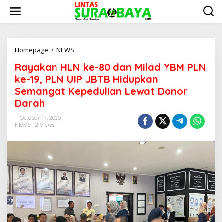
S
k
i
p
t
o
Homepage
/
NEWS
R
c
a
Rayakan HLN ke-80 dan Milad YBM PLN
o
y
n
a
ke-19, PLN UIP JBTB Hidupkan
t
k
Semangat Kepedulian Lewat Donor
e
a
Darah
n
n
t
H
October 17, 2025
L
NEWS
2 Views
N
k
e
-
8
0
d
a
n
M
i