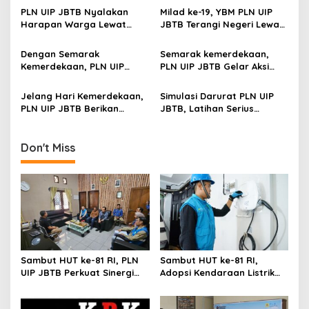
g
Tingkat Sabuk Kuning
Hijau dan Kepedulian Sosial
PLN UIP JBTB Nyalakan
Milad ke-19, YBM PLN UIP
a
Harapan Warga Lewat
JBTB Terangi Negeri Lewat
t
Program “Light Up The
Beasiswa GENCAR
Dream
i
Dengan Semarak
Semarak kemerdekaan,
Kemerdekaan, PLN UIP
PLN UIP JBTB Gelar Aksi
o
JBTB Gelar Simulasi
Donor Darah, Wujud Sinergi
n
Tanggap Darurat Huru
dan Kepedulian Sosial
Jelang Hari Kemerdekaan,
Simulasi Darurat PLN UIP
Hara dan Teror Bom di
kepada Sesama
PLN UIP JBTB Berikan
JBTB, Latihan Serius
Komplek Ketintang
Bantuan Pelatihan
Hadapi Situasi Huru-Hara
Digitalisasi Batik di SDN
dan Bom
Tunjungsekar 1 Malang
Don't Miss
Sambut HUT ke-81 RI, PLN
Sambut HUT ke-81 RI,
UIP JBTB Perkuat Sinergi
Adopsi Kendaraan Listrik
dengan Balai Taman
Tumbuh, 21.865 Pelanggan
Nasional Baluran
Baru Gunakan Home