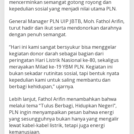
mencerminkan semangat gotong royong dan
H
kepedulian sosial yang menjadi nilai utama PLN.
i
d
u
General Manager PLN UIP JBTB, Moh. Fathol Arifin,
p
turut hadir dan ikut serta mendonorkan darahnya
k
dengan penuh semangat.
a
n
“Hari ini kami sangat bersyukur bisa menggelar
S
e
kegiatan donor darah sebagai bagian dari
m
peringatan Hari Listrik Nasional ke-80, sekaligus
a
merayakan Milad ke-19 YBM PLN. Kegiatan ini
n
bukan sekadar rutinitas sosial, tapi bentuk nyata
g
kepedulian kami untuk saling membantu dan
a
t
berbagi kehidupan,” ujarnya.
K
e
Lebih lanjut, Fathol Arifin menambahkan bahwa
p
melalui tema “Tulus Berbagi, Hidupkan Negeri”,
e
PLN ingin menyampaikan pesan bahwa energi
d
u
yang sesungguhnya bukan hanya yang mengalir
l
lewat kabel-kabel listrik, tetapi juga energi
i
kemanusiaan.
a