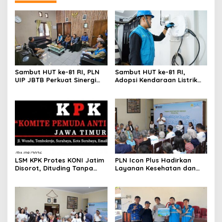
Sambut HUT ke-81 RI, PLN
Sambut HUT ke-81 RI,
UIP JBTB Perkuat Sinergi
Adopsi Kendaraan Listrik
dengan Balai Taman
Tumbuh, 21.865 Pelanggan
Nasional Baluran
Baru Gunakan Home
Charging Services PLN
LSM KPK Protes KONI Jatim
PLN Icon Plus Hadirkan
Disorot, Dituding Tanpa
Layanan Kesehatan dan
Bukti
Bantuan Sosial bagi Lansia
di Rumah Belas Kasih