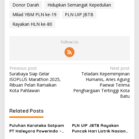
Donor Darah
Hidupkan Semangat Kepedulian
Milad YBM PLN ke-19
PLN UIP JBTB
Rayakan HLN ke-80
Follow Us
P
Previous post
Next post
Surabaya Siap Gelar
Teladani Kepemimpinan
o
ISOPLUS Marathon 2025,
Humanis, Aries Agung
s
Ribuan Pelari Ramaikan
Paewai Terima
Kota Pahlawan
Penghargaan Tertinggi Kota
t
Batu
n
Related Posts
a
v
Puluhan Karateka Satpam
PLN UIP JBTB Rayakan
i
PT Haleyora Powerindo –
Puncak Hari Listrik Nasional
PLN UIP JBTB Lulus Ujian
ke-80 dengan Semangat