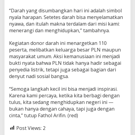
n
“Darah yang disumbangkan hari ini adalah simbol
L
e
nyala harapan. Setetes darah bisa menyelamatkan
w
nyawa, dan itulah makna terdalam dari misi kami:
a
menerangi dan menghidupkan,” tambahnya.
t
D
Kegiatan donor darah ini menargetkan 110
o
n
peserta, melibatkan keluarga besar PLN maupun
o
masyarakat umum. Aksi kemanusiaan ini menjadi
r
bukti nyata bahwa PLN tidak hanya hadir sebagai
D
penyedia listrik, tetapi juga sebagai bagian dari
a
r
denyut nadi sosial bangsa.
a
h
“Semoga langkah kecil ini bisa menjadi inspirasi.
Karena kami percaya, ketika kita berbagi dengan
tulus, kita sedang menghidupkan negeri ini —
bukan hanya dengan cahaya, tapi juga dengan
cinta,” tutup Fathol Arifin. (red)
Post Views:
2