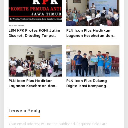
Charging Services PLN
LSM KPK Protes KONI Jatim
PLN Icon Plus Hadirkan
Disorot, Dituding Tanpa
Layanan Kesehatan dan
Bukti
Bantuan Sosial bagi Lansia
di Rumah Belas Kasih
PLN Icon Plus Hadirkan
PLN Icon Plus Dukung
Layanan Kesehatan dan
Digitalisasi Kampung
Bantuan Sosial bagi Lansia
Nelayan melalui Internet
Gratis di Desa Nelayan
Rajatama
Leave a Reply
Your email address will not be published.
Required fields are