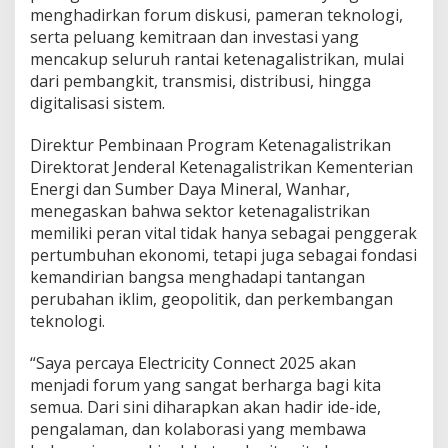
menghadirkan forum diskusi, pameran teknologi,
R
e
serta peluang kemitraan dan investasi yang
s
mencakup seluruh rantai ketenagalistrikan, mulai
m
dari pembangkit, transmisi, distribusi, hingga
i
digitalisasi sistem.
D
i
l
Direktur Pembinaan Program Ketenagalistrikan
u
Direktorat Jenderal Ketenagalistrikan Kementerian
n
Energi dan Sumber Daya Mineral, Wanhar,
c
menegaskan bahwa sektor ketenagalistrikan
u
r
memiliki peran vital tidak hanya sebagai penggerak
k
pertumbuhan ekonomi, tetapi juga sebagai fondasi
a
kemandirian bangsa menghadapi tantangan
n
perubahan iklim, geopolitik, dan perkembangan
,
teknologi.
K
o
l
“Saya percaya Electricity Connect 2025 akan
a
menjadi forum yang sangat berharga bagi kita
b
semua. Dari sini diharapkan akan hadir ide-ide,
o
pengalaman, dan kolaborasi yang membawa
r
a