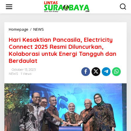
S
k
i
p
t
o
Homepage
/
NEWS
H
c
a
Hari Kesaktian Pancasila, Electricity
o
r
n
i
Connect 2025 Resmi Diluncurkan,
t
K
Kolaborasi untuk Energi Tangguh dan
e
e
Berdaulat
n
s
t
a
October 13, 2025
k
NEWS
1 Views
t
i
a
n
P
a
n
c
a
s
i