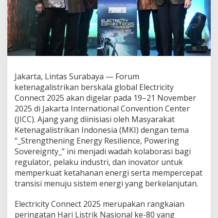
l
a
,
E
l
e
c
t
Jakarta, Lintas Surabaya — Forum
r
i
ketenagalistrikan berskala global Electricity
c
Connect 2025 akan digelar pada 19–21 November
i
2025 di Jakarta International Convention Center
t
(JICC). Ajang yang diinisiasi oleh Masyarakat
y
C
Ketenagalistrikan Indonesia (MKI) dengan tema
o
“_Strengthening Energy Resilience, Powering
n
Sovereignty_” ini menjadi wadah kolaborasi bagi
n
regulator, pelaku industri, dan inovator untuk
e
memperkuat ketahanan energi serta mempercepat
c
t
transisi menuju sistem energi yang berkelanjutan.
2
0
Electricity Connect 2025 merupakan rangkaian
2
peringatan Hari Listrik Nasional ke-80 yang
5