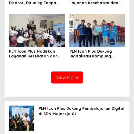
Disorot, Dituding Tanpa
Layanan Kesehatan dan
Bukti
Bantuan Sosial bagi Lansia
di Rumah Belas Kasih
PLN Icon Plus Hadirkan
PLN Icon Plus Dukung
Layanan Kesehatan dan
Digitalisasi Kampung
Bantuan Sosial bagi Lansia
Nelayan melalui Internet
Gratis di Desa Nelayan
Rajatama
View More
PLN Icon Plus Dukung Pembelajaran Digital
di SDN Mojorejo 01