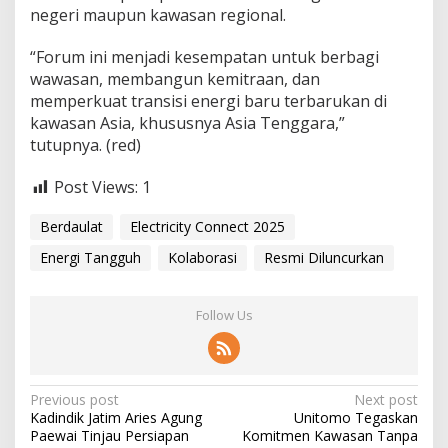
negeri maupun kawasan regional.
“Forum ini menjadi kesempatan untuk berbagi
wawasan, membangun kemitraan, dan
memperkuat transisi energi baru terbarukan di
kawasan Asia, khususnya Asia Tenggara,”
tutupnya. (red)
Post Views:
1
Berdaulat
Electricity Connect 2025
Energi Tangguh
Kolaborasi
Resmi Diluncurkan
Follow Us
P
Previous post
Next post
Kadindik Jatim Aries Agung
Unitomo Tegaskan
o
Paewai Tinjau Persiapan
Komitmen Kawasan Tanpa