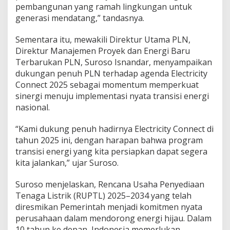
e
pembangunan yang ramah lingkungan untuk
r
generasi mendatang,” tandasnya.
d
a
u
Sementara itu, mewakili Direktur Utama PLN,
l
Direktur Manajemen Proyek dan Energi Baru
a
Terbarukan PLN, Suroso Isnandar, menyampaikan
t
dukungan penuh PLN terhadap agenda Electricity
Connect 2025 sebagai momentum memperkuat
sinergi menuju implementasi nyata transisi energi
nasional.
“Kami dukung penuh hadirnya Electricity Connect di
tahun 2025 ini, dengan harapan bahwa program
transisi energi yang kita persiapkan dapat segera
kita jalankan,” ujar Suroso.
Suroso menjelaskan, Rencana Usaha Penyediaan
Tenaga Listrik (RUPTL) 2025–2034 yang telah
diresmikan Pemerintah menjadi komitmen nyata
perusahaan dalam mendorong energi hijau. Dalam
10 tahun ke depan, Indonesia memerlukan