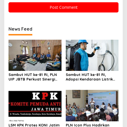
News Feed
Sambut HUT ke-81 RI, PLN
Sambut HUT ke-81 RI,
UIP JBTB Perkuat Sinergi
Adopsi Kendaraan Listrik
dengan Balai Taman
Tumbuh, 21.865 Pelanggan
Nasional Baluran
Baru Gunakan Home
Charging Services PLN
LSM KPK Protes KONI Jatim
PLN Icon Plus Hadirkan