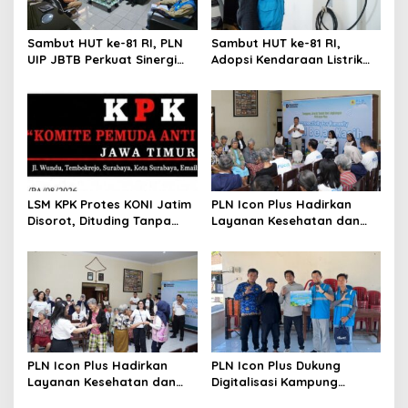
Sambut HUT ke-81 RI, PLN
Sambut HUT ke-81 RI,
UIP JBTB Perkuat Sinergi
Adopsi Kendaraan Listrik
dengan Balai Taman
Tumbuh, 21.865 Pelanggan
Nasional Baluran
Baru Gunakan Home
Charging Services PLN
LSM KPK Protes KONI Jatim
PLN Icon Plus Hadirkan
Disorot, Dituding Tanpa
Layanan Kesehatan dan
Bukti
Bantuan Sosial bagi Lansia
di Rumah Belas Kasih
PLN Icon Plus Hadirkan
PLN Icon Plus Dukung
Layanan Kesehatan dan
Digitalisasi Kampung
Bantuan Sosial bagi Lansia
Nelayan melalui Internet