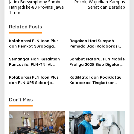
s
Jatim Bersymphony Sambut
Rokok, Wujudkan Kampus
Hari Jadi ke-80 Provinsi Jawa
Sehat dan Beradap
t
Timur
n
Related Posts
a
v
Kolaborasi PLN Icon Plus
Rayakan Hari Sumpah
i
dan Pemkot Surabaya
Pemuda Jadi Kolaborasi
g
Wujudkan Penataan
PLN dan KAI Wujudkan
Infrastruktur Kabel Fiber
Elektrifikasi Jalur Kereta
Semangat Hari Kesaktian
Sambut Nataru, PLN Mobile
a
Optik yang Lebih Tertib dan
Indonesia
Pancasila, PLN-TNI AL
Proliga 2025 Siap Digelar,
Aman
t
Kolaborasi Perkuat
Kolaborasi Dukungan Untuk
Pertahanan Laut Indonesia
Pengembangan Voli di
i
Kolaborasi PLN Icon Plus
Kodiklatal dan Kodiklatau
Tanah Air
dan PLN UP3 Sidoarjo
Kolaborasi Tingkatkan
o
Tingkatkan Layanan
Kualitas Pendidikan
n
Pelanggan Melalui
Penerbang
Customer Intimacy
Don't Miss