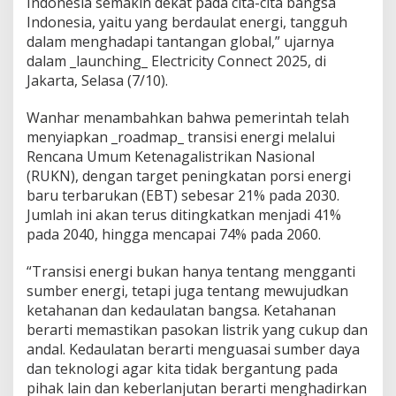
Indonesia semakin dekat pada cita-cita bangsa
s
Indonesia, yaitu yang berdaulat energi, tangguh
i
dalam menghadapi tantangan global,” ujarnya
u
dalam _launching_ Electricity Connect 2025, di
n
t
Jakarta, Selasa (7/10).
u
k
Wanhar menambahkan bahwa pemerintah telah
E
menyiapkan _roadmap_ transisi energi melalui
n
Rencana Umum Ketenagalistrikan Nasional
e
r
(RUKN), dengan target peningkatan porsi energi
g
baru terbarukan (EBT) sebesar 21% pada 2030.
i
Jumlah ini akan terus ditingkatkan menjadi 41%
T
pada 2040, hingga mencapai 74% pada 2060.
a
n
g
“Transisi energi bukan hanya tentang mengganti
g
sumber energi, tetapi juga tentang mewujudkan
u
ketahanan dan kedaulatan bangsa. Ketahanan
h
berarti memastikan pasokan listrik yang cukup dan
d
andal. Kedaulatan berarti menguasai sumber daya
a
n
dan teknologi agar kita tidak bergantung pada
B
pihak lain dan keberlanjutan berarti menghadirkan