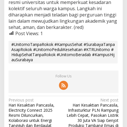
resmi universitas untuk memperkuat kesadaran
kolektif seluruh warga kampus. Langkah ini
diharapkan menjadi teladan bagi perguruan tinggi
lain dalam mewujudkan lingkungan akademik yang
sehat, aman, dan berkarakter. (red)
Post Views:
1
#UnitomoTanpaRokok #KampusSehat #SurabayaTanpa
AsapRokok #UnitomoPeduliKesehatan #KTRUnitomo #
HidupSehatTanpaRokok #UnitomoBeradab #KampusHij
auSurabaya
Follow Us
P
Previous post
Next post
Hari Kesaktian Pancasila,
Hari Kesaktian Pancasila,
o
Electricity Connect 2025
Infrasturktur PLN Rampung
s
Resmi Diluncurkan,
Lebih Cepat, Pasokan Listrik
Kolaborasi untuk Energi
30 Juta VA Siap Genjot
t
Tangguh dan Berdaulat
Produksi Tambang Emas di