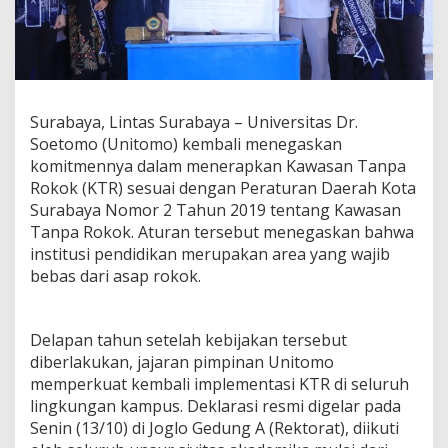
m
e
n
K
a
w
Surabaya, Lintas Surabaya – Universitas Dr.
a
s
Soetomo (Unitomo) kembali menegaskan
a
komitmennya dalam menerapkan Kawasan Tanpa
n
Rokok (KTR) sesuai dengan Peraturan Daerah Kota
T
Surabaya Nomor 2 Tahun 2019 tentang Kawasan
a
n
Tanpa Rokok. Aturan tersebut menegaskan bahwa
p
institusi pendidikan merupakan area yang wajib
a
bebas dari asap rokok.
R
o
k
o
Delapan tahun setelah kebijakan tersebut
k
diberlakukan, jajaran pimpinan Unitomo
,
memperkuat kembali implementasi KTR di seluruh
W
lingkungan kampus. Deklarasi resmi digelar pada
u
Senin (13/10) di Joglo Gedung A (Rektorat), diikuti
j
u