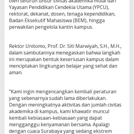
oleh seluruh unsur sivitas akademika mulai dari
d
Yayasan Pendidikan Cendekia Utama (YPCU),
k
rektorat, dekanat, dosen, tenaga kependidikan,
a
Badan Eksekutif Mahasiswa (BEM), hingga
n
K
perwakilan pengelola kantin kampus.
a
m
p
Rektor Unitomo, Prof. Dr. Siti Marwiyah, S.H., M.H.,
u
dalam sambutannya menegaskan bahwa langkah
s
S
ini merupakan bentuk keseriusan kampus dalam
e
menciptakan lingkungan belajar yang sehat dan
h
aman.
a
t
d
a
“Kami ingin mengencangkan kembali peraturan
n
yang sebenarnya sudah lama diberlakukan.
B
Dengan meningkatnya aktivitas dan jumlah civitas
e
akademika di kampus, kami khawatir muncul
r
kembali kebiasaan-kebiasaan yang dapat
a
d
mengganggu kenyamanan bersama. Apalagi
a
dengan cuaca Surabaya yang sedang ekstrem
p