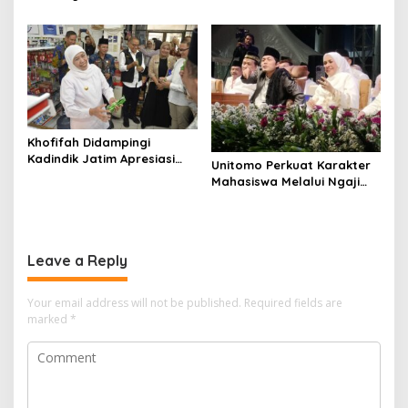
Latgab 2026
dengan License Academy
Jepang
Khofifah Didampingi
Kadindik Jatim Apresiasi
Unitomo Perkuat Karakter
Kreativitas Kewirausahaan
Mahasiswa Melalui Ngaji
Siswa SMKN 1 Ngawi
Bareng Gus Iqdam, Dies
Natalis ke-45
Leave a Reply
Your email address will not be published.
Required fields are
marked
*