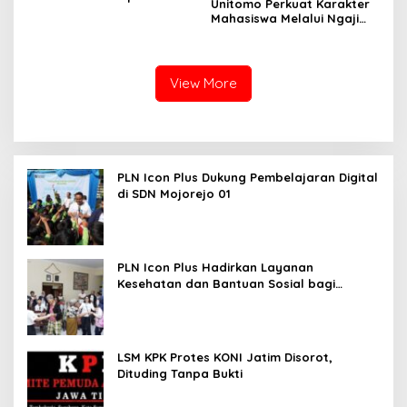
Unitomo Perkuat Karakter
Kreativitas Kewirausahaan
Mahasiswa Melalui Ngaji
Siswa SMKN 1 Ngawi
Bareng Gus Iqdam, Dies
Natalis ke-45
View More
PLN Icon Plus Dukung Pembelajaran Digital
di SDN Mojorejo 01
PLN Icon Plus Hadirkan Layanan
Kesehatan dan Bantuan Sosial bagi
Lansia
LSM KPK Protes KONI Jatim Disorot,
Dituding Tanpa Bukti