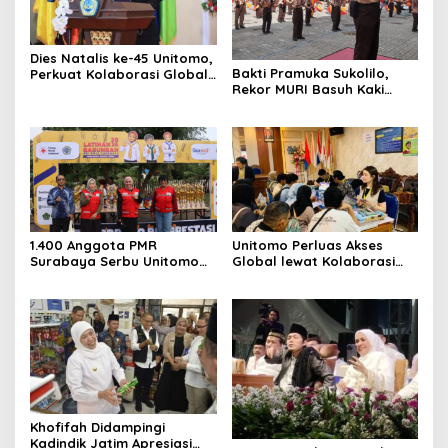
Dies Natalis ke-45 Unitomo,
Bakti Pramuka Sukolilo,
Perkuat Kolaborasi Global
Rekor MURI Basuh Kaki
dan Tridarma
Orang Tua di Unitomo
1.400 Anggota PMR
Unitomo Perluas Akses
Surabaya Serbu Unitomo
Global lewat Kolaborasi
Latgab 2026
dengan License Academy
Jepang
Khofifah Didampingi
Kadindik Jatim Apresiasi