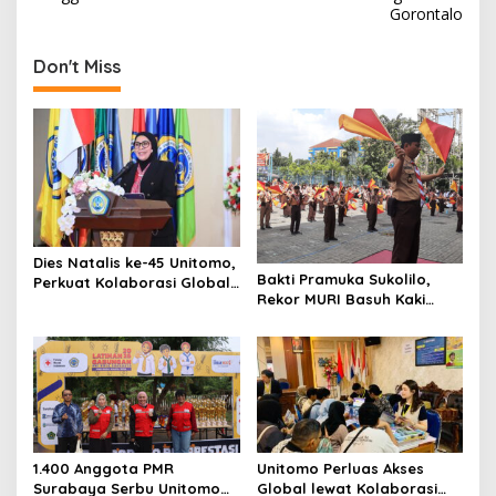
Gorontalo
n
a
Don't Miss
v
i
g
a
t
i
Dies Natalis ke-45 Unitomo,
o
Bakti Pramuka Sukolilo,
Perkuat Kolaborasi Global
n
Rekor MURI Basuh Kaki
dan Tridarma
Orang Tua di Unitomo
1.400 Anggota PMR
Unitomo Perluas Akses
Surabaya Serbu Unitomo
Global lewat Kolaborasi