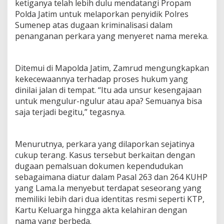
ketiganya telah lebih dulu mendatangi Propam
t
Polda Jatim untuk melaporkan penyidik Polres
i
Sumenep atas dugaan kriminalisasi dalam
t
a
penanganan perkara yang menyeret nama mereka.
s
G
a
Ditemui di Mapolda Jatim, Zamrud mengungkapkan
n
kekecewaannya terhadap proses hukum yang
d
a
dinilai jalan di tempat. “Itu ada unsur kesengajaan
M
untuk mengulur-ngulur atau apa? Semuanya bisa
e
saja terjadi begitu,” tegasnya.
n
g
u
a
Menurutnya, perkara yang dilaporkan sejatinya
p
cukup terang. Kasus tersebut berkaitan dengan
d
dugaan pemalsuan dokumen kependudukan
i
sebagaimana diatur dalam Pasal 263 dan 264 KUHP
P
yang Lama.Ia menyebut terdapat seseorang yang
o
l
memiliki lebih dari dua identitas resmi seperti KTP,
r
Kartu Keluarga hingga akta kelahiran dengan
e
nama yang berbeda.
s