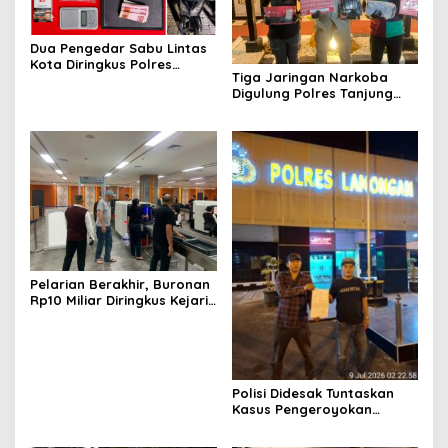
Dua Pengedar Sabu Lintas
Kota Diringkus Polres
Tiga Jaringan Narkoba
Gresik di Jalan Veteran
Digulung Polres Tanjung
Perak Empat Pengedar
Dibekuk
Pelarian Berakhir, Buronan
Rp10 Miliar Diringkus Kejari
Surabaya di Bali
Polisi Didesak Tuntaskan
Kasus Pengeroyokan
Jurnalis Investigasi BBM
Lamongan