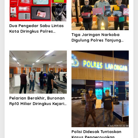
i
g
a
t
Dua Pengedar Sabu Lintas
Kota Diringkus Polres
i
Tiga Jaringan Narkoba
Gresik di Jalan Veteran
Digulung Polres Tanjung
o
Perak Empat Pengedar
n
Dibekuk
Pelarian Berakhir, Buronan
Rp10 Miliar Diringkus Kejari
Surabaya di Bali
Polisi Didesak Tuntaskan
Kasus Pengeroyokan