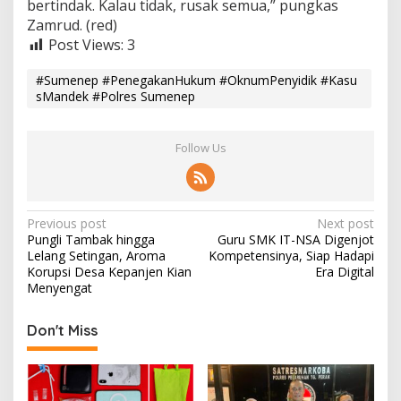
bertindak. Kalau tidak, rusak semua,” pungkas
Zamrud. (red)
Post Views:
3
#Sumenep #PenegakanHukum #OknumPenyidik #Kasu
sMandek #Polres Sumenep
Follow Us
P
Previous post
Next post
Pungli Tambak hingga
Guru SMK IT-NSA Digenjot
o
Lelang Setingan, Aroma
Kompetensinya, Siap Hadapi
s
Korupsi Desa Kepanjen Kian
Era Digital
Menyengat
t
n
Don't Miss
a
v