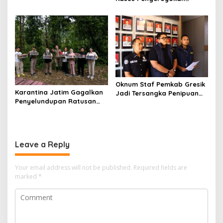
Jurnalis Investigasi BBM
Lamongan
Oknum Staf Pemkab Gresik
Karantina Jatim Gagalkan
Jadi Tersangka Penipuan
Penyelundupan Ratusan
Modus Kelulusan PPPK
Burung Liar Asal Bali di
Ketapang
Leave a Reply
Your email address will not be published.
Required fields are
marked
*