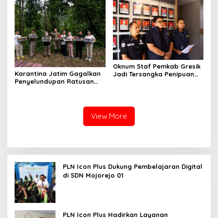
Oknum Staf Pemkab Gresik
Karantina Jatim Gagalkan
Jadi Tersangka Penipuan
Penyelundupan Ratusan
Modus Kelulusan PPPK
Burung Liar Asal Bali di
Ketapang
View More
PLN Icon Plus Dukung Pembelajaran Digital
di SDN Mojorejo 01
PLN Icon Plus Hadirkan Layanan