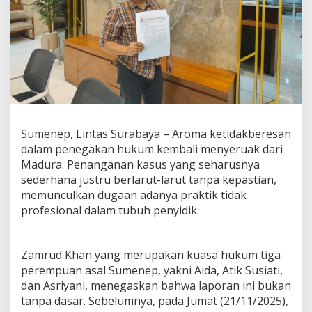
u
g
a
a
n
K
r
i
m
i
Sumenep, Lintas Surabaya – Aroma ketidakberesan
n
a
dalam penegakan hukum kembali menyeruak dari
l
Madura. Penanganan kasus yang seharusnya
i
sederhana justru berlarut-larut tanpa kepastian,
s
memunculkan dugaan adanya praktik tidak
a
profesional dalam tubuh penyidik.
s
i
d
a
Zamrud Khan yang merupakan kuasa hukum tiga
n
perempuan asal Sumenep, yakni Aida, Atik Susiati,
I
dan Asriyani, menegaskan bahwa laporan ini bukan
d
e
tanpa dasar. Sebelumnya, pada Jumat (21/11/2025),
n