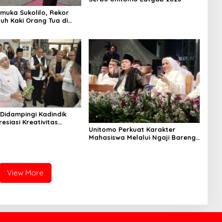
amuka Sukolilo, Rekor
uh Kaki Orang Tua di
 Didampingi Kadindik
esiasi Kreativitas
Unitomo Perkuat Karakter
ahaan Siswa SMKN 1
Mahasiswa Melalui Ngaji Bareng
Gus Iqdam, Dies Natalis ke-45
View More