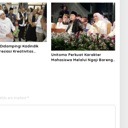
 Didampingi Kadindik
esiasi Kreativitas
Unitomo Perkuat Karakter
ahaan Siswa SMKN 1
Mahasiswa Melalui Ngaji Bareng
Gus Iqdam, Dies Natalis ke-45
ields are marked
*