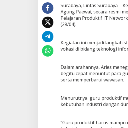
a
Surabaya, Lintas Surabaya – Ke
p
Agung Paewai, secara resmi m
H
Pelajaran Produktif IT Network
a
(29/04).
d
a
p
i
Kegiatan ini menjadi langkah s
E
vokasi di bidang teknologi info
r
a
D
i
Dalam arahannya, Aries meneg
g
begitu cepat menuntut para g
i
serta memperbarui wawasan.
t
a
l
Menurutnya, guru produktif me
kebutuhan industri dengan dun
“Guru produktif harus mampu 