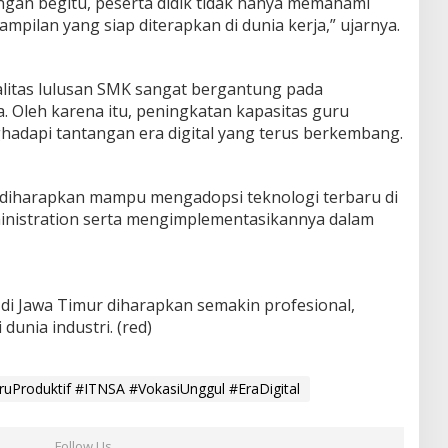
engan begitu, peserta didik tidak hanya memahami
rampilan yang siap diterapkan di dunia kerja,” ujarnya.
litas lulusan SMK sangat bergantung pada
. Oleh karena itu, peningkatan kapasitas guru
ghadapi tantangan era digital yang terus berkembang.
ru diharapkan mampu mengadopsi teknologi terbaru di
inistration serta mengimplementasikannya dalam
di Jawa Timur diharapkan semakin profesional,
dunia industri. (red)
uProduktif #ITNSA #VokasiUnggul #EraDigital
Follow Us