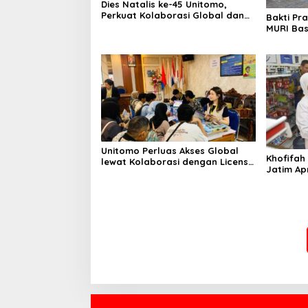
Dies Natalis ke-45 Unitomo,
Perkuat Kolaborasi Global dan
Bakti Pr
Tridarma
MURI Bas
Unitomo
Unitomo Perluas Akses Global
Khofifah
lewat Kolaborasi dengan License
Jatim Apr
Academy Jepang
Kewiraus
Ngawi