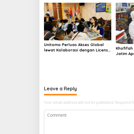
n
Unitomo Perluas Akses Global
Khofifah
lewat Kolaborasi dengan License
Jatim Apr
Academy Jepang
Kewiraus
Ngawi
Leave a Reply
Your email address will not be published.
Required f