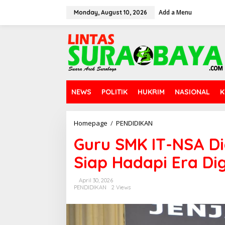
S
Add a Menu
k
Monday, August 10, 2026
i
p
t
o
c
o
n
t
NEWS
POLITIK
HUKRIM
NASIONAL
K
e
n
t
Homepage
/
PENDIDIKAN
G
u
Guru SMK IT-NSA Di
r
u
Siap Hadapi Era Dig
S
M
K
April 30, 2026
I
PENDIDIKAN
2 Views
T
-
N
S