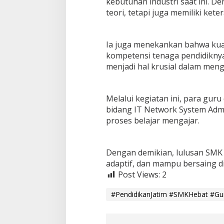
kebutuhan industri saat ini. D
teori, tetapi juga memiliki kete
Ia juga menekankan bahwa kua
kompetensi tenaga pendidiknya
menjadi hal krusial dalam men
Melalui kegiatan ini, para gu
bidang IT Network System Adm
proses belajar mengajar.
Dengan demikian, lulusan SMK 
adaptif, dan mampu bersaing di 
Post Views:
2
#PendidikanJatim #SMKHebat #Gur