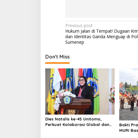
P
Previous post
Hukum Jalan di Tempat! Dugaan Krim
o
dan Identitas Ganda Menguap di Pol
s
Sumenep
t
Don't Miss
n
a
v
i
g
a
t
Dies Natalis ke-45 Unitomo,
i
Perkuat Kolaborasi Global dan
Bakti Pr
o
Tridarma
MURI Bas
Unitomo