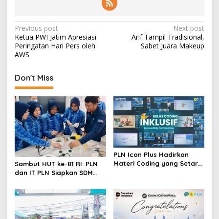
P
Previous post
Next post
Ketua PWI Jatim Apresiasi
Arif Tampil Tradisional,
o
Peringatan Hari Pers oleh
Sabet Juara Makeup
s
AWS
t
Don't Miss
n
a
v
i
g
a
PLN Icon Plus Hadirkan
t
Materi Coding yang Setara
Sambut HUT ke-81 RI: PLN
bagi Anak Autisme
dan IT PLN Siapkan SDM
i
Unggul untuk Transisi
Energi
o
n