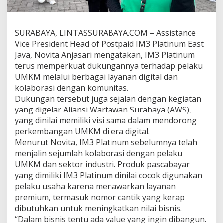
u
V
i
SURABAYA, LINTASSURABAYA.COM – Assistance
s
i
Vice President Head of Postpaid IM3 Platinum East
M
Java, Novita Anjasari mengatakan, IM3 Platinum
a
terus memperkuat dukungannya terhadap pelaku
j
UMKM melalui berbagai layanan digital dan
u
k
kolaborasi dengan komunitas.
a
Dukungan tersebut juga sejalan dengan kegiatan
n
yang digelar Aliansi Wartawan Surabaya (AWS),
U
yang dinilai memiliki visi sama dalam mendorong
M
perkembangan UMKM di era digital.
K
M
Menurut Novita, IM3 Platinum sebelumnya telah
d
menjalin sejumlah kolaborasi dengan pelaku
i
UMKM dan sektor industri. Produk pascabayar
E
yang dimiliki IM3 Platinum dinilai cocok digunakan
r
a
pelaku usaha karena menawarkan layanan
D
premium, termasuk nomor cantik yang kerap
i
dibutuhkan untuk meningkatkan nilai bisnis.
g
“Dalam bisnis tentu ada value yang ingin dibangun.
i