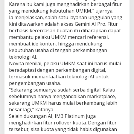
Karena itu kami juga menghadirkan berbagai fitur
t
a
yang mendukung kebutuhan UMKM,” ujarnya.
l
Ia menjelaskan, salah satu layanan unggulan yang
kini ditawarkan adalah akses Gemini AI Pro. Fitur
berbasis kecerdasan buatan itu diharapkan dapat
membantu pelaku UMKM mencari referensi,
membuat ide konten, hingga mendukung
kebutuhan usaha di tengah perkembangan
teknologi AI.
Novita menilai, pelaku UMKM saat ini harus mulai
beradaptasi dengan perkembangan digital,
termasuk memanfaatkan teknologi AI untuk
pengembangan usaha.
“Sekarang semuanya sudah serba digital. Kalau
sebelumnya hanya mengandalkan marketplace,
sekarang UMKM harus mulai berkembang lebih
besar lagi,” katanya.
Selain dukungan AI, IM3 Platinum juga
menghadirkan fitur rollover kuota. Dengan fitur
tersebut, sisa kuota yang tidak habis digunakan