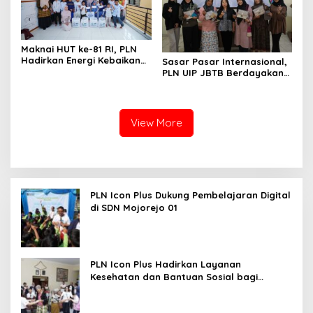
Maknai HUT ke-81 RI, PLN
Hadirkan Energi Kebaikan
Sasar Pasar Internasional,
dari Bondowoso hingga
PLN UIP JBTB Berdayakan
Kepulauan Kangean
Kelompok Wanita Boyolali
View More
PLN Icon Plus Dukung Pembelajaran Digital
di SDN Mojorejo 01
PLN Icon Plus Hadirkan Layanan
Kesehatan dan Bantuan Sosial bagi
Lansia