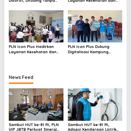
Disorot, Dituding Tanpa
Layanan Kesehatan dan
Bukti
Bantuan Sosial bagi Lansia
di Rumah Belas Kasih
PLN Icon Plus Hadirkan
PLN Icon Plus Dukung
Layanan Kesehatan dan
Digitalisasi Kampung
Bantuan Sosial bagi Lansia
Nelayan melalui Internet
Gratis di Desa Nelayan
Rajatama
News Feed
Sambut HUT ke-81 RI, PLN
Sambut HUT ke-81 RI,
UIP JBTB Perkuat Sinergi
Adopsi Kendaraan Listrik