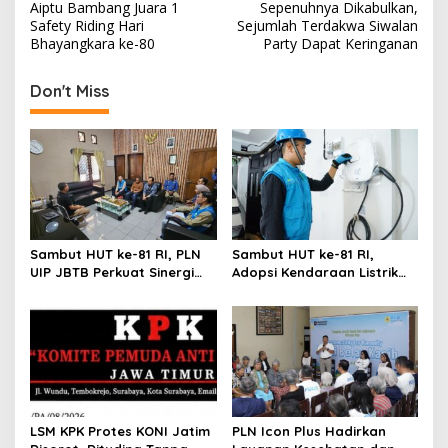
o
Aiptu Bambang Juara 1
Sepenuhnya Dikabulkan,
s
Safety Riding Hari
Sejumlah Terdakwa Siwalan
Bhayangkara ke-80
Party Dapat Keringanan
t
n
Don't Miss
a
v
i
g
a
t
Sambut HUT ke-81 RI, PLN
Sambut HUT ke-81 RI,
UIP JBTB Perkuat Sinergi
Adopsi Kendaraan Listrik
i
dengan Balai Taman
Tumbuh, 21.865 Pelanggan
o
Nasional Baluran
Baru Gunakan Home
Charging Services PLN
n
LSM KPK Protes KONI Jatim
PLN Icon Plus Hadirkan