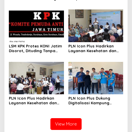
dengan Balai Taman
Tumbuh, 21.865 Pelanggan
Nasional Baluran
Baru Gunakan Home
Charging Services PLN
LSM KPK Protes KONI Jatim
PLN Icon Plus Hadirkan
Disorot, Dituding Tanpa
Layanan Kesehatan dan
Bukti
Bantuan Sosial bagi Lansia
di Rumah Belas Kasih
PLN Icon Plus Hadirkan
PLN Icon Plus Dukung
Layanan Kesehatan dan
Digitalisasi Kampung
Bantuan Sosial bagi Lansia
Nelayan melalui Internet
Gratis di Desa Nelayan
Rajatama
View More