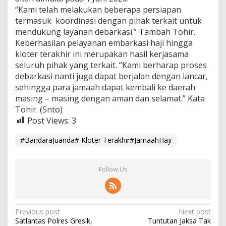
a
“Kami telah melakukan beberapa persiapan
r
termasuk koordinasi dengan pihak terkait untuk
a
mendukung layanan debarkasi.” Tambah Tohir.
n
Keberhasilan pelayanan embarkasi haji hingga
kloter terakhir ini merupakan hasil kerjasama
seluruh pihak yang terkait. “Kami berharap proses
debarkasi nanti juga dapat berjalan dengan lancar,
sehingga para jamaah dapat kembali ke daerah
masing – masing dengan aman dan selamat.” Kata
Tohir. (Snto)
Post Views:
3
#BandaraJuanda# Kloter Terakhir#JamaahHaji
Follow Us
P
Previous post
Next post
Satlantas Polres Gresik,
Tuntutan Jaksa Tak