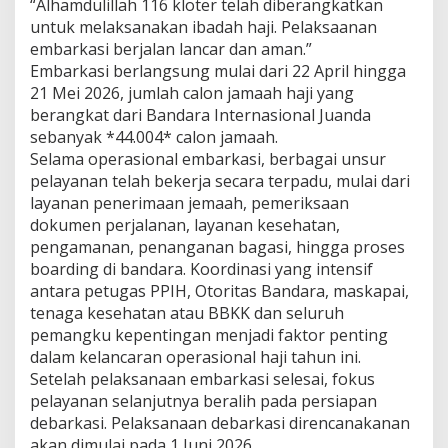
“Alhamdulillah 116 kloter telah diberangkatkan
a
untuk melaksanakan ibadah haji. Pelaksaanan
s
embarkasi berjalan lancar dan aman.”
I
n
Embarkasi berlangsung mulai dari 22 April hingga
s
21 Mei 2026, jumlah calon jamaah haji yang
t
berangkat dari Bandara Internasional Juanda
a
sebanyak *44.004* calon jamaah.
n
Selama operasional embarkasi, berbagai unsur
s
i
pelayanan telah bekerja secara terpadu, mulai dari
J
layanan penerimaan jemaah, pemeriksaan
a
dokumen perjalanan, layanan kesehatan,
d
pengamanan, penanganan bagasi, hingga proses
i
K
boarding di bandara. Koordinasi yang intensif
u
antara petugas PPIH, Otoritas Bandara, maskapai,
n
tenaga kesehatan atau BBKK dan seluruh
c
pemangku kepentingan menjadi faktor penting
i
dalam kelancaran operasional haji tahun ini.
K
e
Setelah pelaksanaan embarkasi selesai, fokus
l
pelayanan selanjutnya beralih pada persiapan
a
debarkasi. Pelaksanaan debarkasi direncanakanan
n
akan dimulai pada 1 Juni 2026.
c