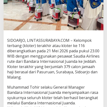
a
k
h
i
r
H
a
j
i
SIDOARJO, LINTASSURABAYA.COM – Kelompok
2
terbang (kloter) terakhir atau kloter ke 116
0
2
diberangkatkan pada 21 Mei 2026 pada pukul 23.00
6
WIB dengan menggunakan pesawat Saudia Airlines
,
rute dari Bandara Internasional Juanda ke Jeddah.
S
Kloter terakhir yang berjumlah 379 calon jamaah
i
haji berasal dari Pasuruan, Surabaya, Sidoarjo dan
n
e
Malang.
r
g
Muhammad Tohir selaku General Manager
i
Bandara Internasional Juanda menyampaikan rasa
L
syukurnya seluruh kloter telah berhasil berangkat
i
n
melalui Bandara Internasional Juanda.
t