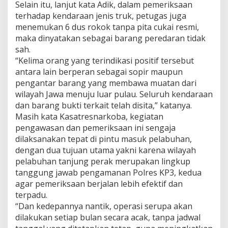
Selain itu, lanjut kata Adik, dalam pemeriksaan
g
terhadap kendaraan jenis truk, petugas juga
g
menemukan 6 dus rokok tanpa pita cukai resmi,
u
n
maka dinyatakan sebagai barang peredaran tidak
a
sah.
“Kelima orang yang terindikasi positif tersebut
antara lain berperan sebagai sopir maupun
pengantar barang yang membawa muatan dari
wilayah Jawa menuju luar pulau. Seluruh kendaraan
dan barang bukti terkait telah disita,” katanya.
Masih kata Kasatresnarkoba, kegiatan
pengawasan dan pemeriksaan ini sengaja
dilaksanakan tepat di pintu masuk pelabuhan,
dengan dua tujuan utama yakni karena wilayah
pelabuhan tanjung perak merupakan lingkup
tanggung jawab pengamanan Polres KP3, kedua
agar pemeriksaan berjalan lebih efektif dan
terpadu.
“Dan kedepannya nantik, operasi serupa akan
dilakukan setiap bulan secara acak, tanpa jadwal