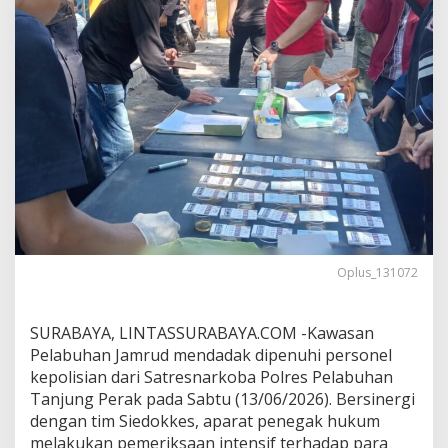
u
M
a
s
u
k
P
e
l
a
b
u
h
a
n
Oplus_131072
,
S
a
SURABAYA, LINTASSURABAYA.COM -Kawasan
t
Pelabuhan Jamrud mendadak dipenuhi personel
r
e
kepolisian dari Satresnarkoba Polres Pelabuhan
s
Tanjung Perak pada Sabtu (13/06/2026). Bersinergi
n
dengan tim Siedokkes, aparat penegak hukum
a
melakukan pemeriksaan intensif terhadap para
r