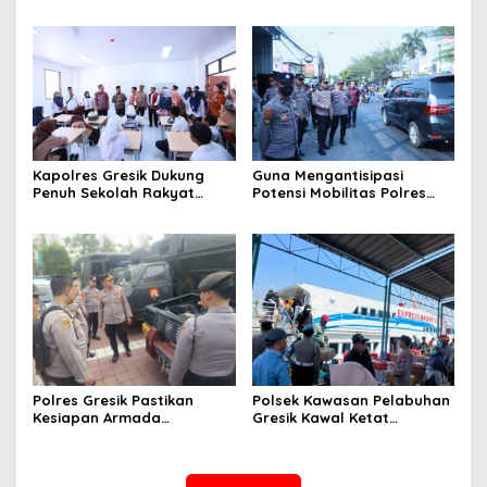
Sembako serta BBM Gratis
Rumah
untuk Ojol di Gresik
Kapolres Gresik Dukung
Guna Mengantisipasi
Penuh Sekolah Rakyat
Potensi Mobilitas Polres
Terintegrasi 1 untuk Perluas
Gresik Perketat
Akses Pendidikan
Pengamanan
Berkualitas
Polres Gresik Pastikan
Polsek Kawasan Pelabuhan
Kesiapan Armada
Gresik Kawal Ketat
Operasional Lewat
Kedatangan Ratusan
Supervisi Berkala Polda
Penumpang dari Bawean
Jatim