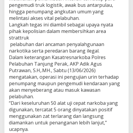
k
pengemudi truk logistik, awak bus antarpulau,
o
hingga penumpang angkutan umum yang
b
melintasi akses vital pelabuhan.
a
Langkah tegas ini diambil sebagai upaya nyata
T
pihak kepolisian dalam membersihkan area
a
n
strattruk
j
pelabuhan dari ancaman penyalahgunaan
u
narkotika serta peredaran barang ilegal.
n
Dalam keterangan Kasatresnarkoba Polres
g
P
Pelabuhan Tanjung Perak, AKP Adik Agus
e
Putrawan, S.H,.MH., Sabtu (13/06/2026)
r
mengatakan, operasi ini pengujian urin terhadap
a
penumpang maupun pengemudi kendaraan yang
k
akan menyeberang atau masuk kawasan
J
a
pelabuhan.
r
“Dari keseluruhan 50 alat uji cepat narkoba yang
i
digunakan, tercatat 5 orang dinyatakan positif
n
menggunakan zat terlarang dan langsung
g
P
diamankan untuk penanganan lebih lanjut,”
e
ucapnya.
n