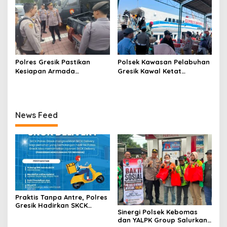
Polres Gresik Pastikan
Polsek Kawasan Pelabuhan
Kesiapan Armada
Gresik Kawal Ketat
Operasional Lewat
Kedatangan Ratusan
Supervisi Berkala Polda
Penumpang dari Bawean
Jatim
News Feed
Praktis Tanpa Antre, Polres
Gresik Hadirkan SKCK
Sinergi Polsek Kebomas
Delivery Dokumen
dan YALPK Group Salurkan
Langsung Diantar ke