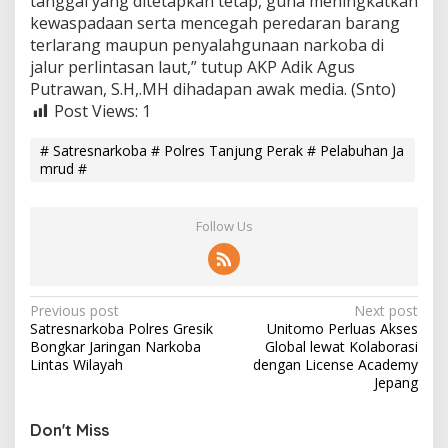
tanggal yang ditetapkan tetap, guna meningkatkan
kewaspadaan serta mencegah peredaran barang
terlarang maupun penyalahgunaan narkoba di
jalur perlintasan laut,” tutup AKP Adik Agus
Putrawan, S.H,.MH dihadapan awak media. (Snto)
Post Views:
1
# Satresnarkoba # Polres Tanjung Perak # Pelabuhan Ja
mrud #
Follow Us
P
Previous post
Next post
Satresnarkoba Polres Gresik
Unitomo Perluas Akses
o
Bongkar Jaringan Narkoba
Global lewat Kolaborasi
s
Lintas Wilayah
dengan License Academy
Jepang
t
n
Don't Miss