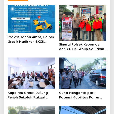
a
v
i
g
a
t
Praktis Tanpa Antre, Polres
Gresik Hadirkan SKCK
i
Sinergi Polsek Kebomas
Delivery Dokumen
dan YALPK Group Salurkan
o
Langsung Diantar ke
Sembako serta BBM Gratis
Rumah
n
untuk Ojol di Gresik
Kapolres Gresik Dukung
Guna Mengantisipasi
Penuh Sekolah Rakyat
Potensi Mobilitas Polres
Terintegrasi 1 untuk Perluas
Gresik Perketat
Akses Pendidikan
Pengamanan
Berkualitas